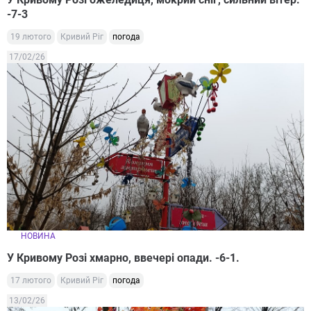
-7-3
19 лютого
Кривий Ріг
погода
17/02/26
НОВИНА
У Кривому Розі хмарно, ввечері опади. -6-1.
17 лютого
Кривий Ріг
погода
13/02/26