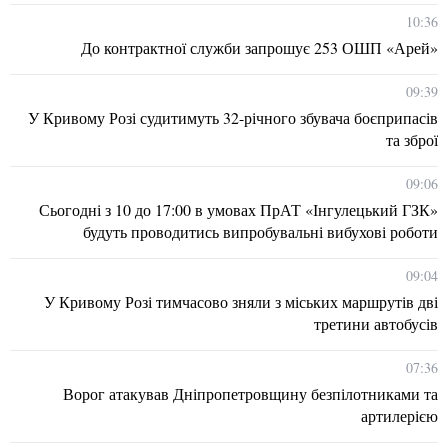
10:36
До контрактної служби запрошує 253 ОШП «Арей»
09:39
У Кривому Розі судитимуть 32-річного збувача боєприпасів
та зброї
09:06
Сьогодні з 10 до 17:00 в умовах ПрАТ «Інгулецький ГЗК»
будуть проводитись випробувальні вибухові роботи
09:04
У Кривому Розі тимчасово зняли з міських маршрутів дві
третини автобусів
07:36
Ворог атакував Дніпропетровщину безпілотниками та
артилерією