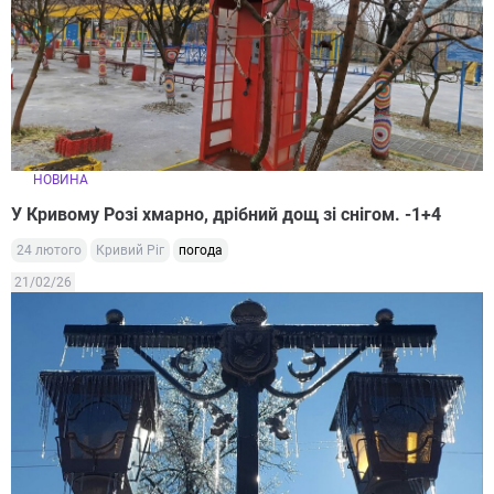
НОВИНА
У Кривому Розі хмарно, дрібний дощ зі снігом. -1+4
24 лютого
Кривий Ріг
погода
21/02/26