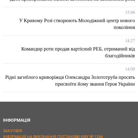
15:06
У Кривому Розі створюють Молодіжний центр нового
покоління
14:27
Командир роти продав вартісний РЕБ, отриманий від
благодійників
14:09
Рідні загиблого криворіжця Олександра Золототруба просять
присвоїти йому звання Героя України
ІНФОРМАЦІЯ
ЗАКУПІВЛІ
ІНФОРМАЦІЯ НА ВИКОНАННЯ ПОСТАНОВИ КМУ № 1266