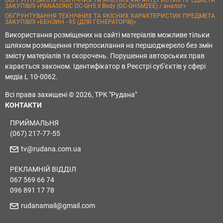
ОБҐРУНТУВАННЯ ТЕХНІЧНИХ ТА ЯКІСНИХ ХАРАКТЕРИСТИК ПРЕДМЕТА
ЗАКУПІВЛІ «PANASONIC DC-GH5 II Body (DC-GH5M2EE) / аналог»
ОБҐРУНТУВАННЯ ТЕХНІЧНИХ ТА ЯКІСНИХ ХАРАКТЕРИСТИК ПРЕДМЕТА
ЗАКУПІВЛІ «БЕНЗИН - 95 (ДЛЯ ГЕНЕРАТОРІВ)»
Використання розміщених на сайті матеріалів можливе тільки
шляхом розміщення гіперпосилання на першоджерело без змін
змісту матеріалів та скорочень. Порушення авторських прав
карається законом. Ідентифікатор в Реєстрі суб'єктів у сфері
медіа L 10-0062.
Всі права захищені © 2026, ТРК "Рудана"
КОНТАКТИ
ПРИЙМАЛЬНЯ
(067) 217-77-55
tv@rudana.com.ua
РЕКЛАМНІЙ ВІДДІЛ
067 569 66 74
096 891 17 78
rudanamail@gmail.com