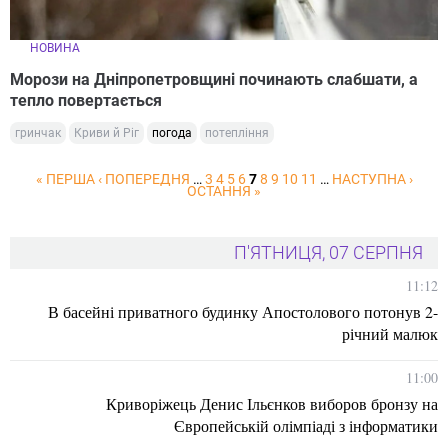
НОВИНА
Морози на Дніпропетровщині починають слабшати, а
тепло повертається
гринчак
Криви й Ріг
погода
потепління
« ПЕРША
‹ ПОПЕРЕДНЯ
…
3
4
5
6
7
8
9
10
11
…
НАСТУПНА ›
ОСТАННЯ »
П'ЯТНИЦЯ, 07 СЕРПНЯ
11:12
В басейні приватного будинку Апостолового потонув 2-
річний малюк
11:00
Криворіжець Денис Ільєнков виборов бронзу на
Європейській олімпіаді з інформатики