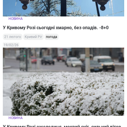
НОВИНА
У Кривому Розі сьогодні хмарно, без опадів. -8+0
21 лютого
Кривий Ріг
погода
19/02/26
НОВИНА
У Кривому Розі ожеледиця, мокрий сніг, сильний вітер.