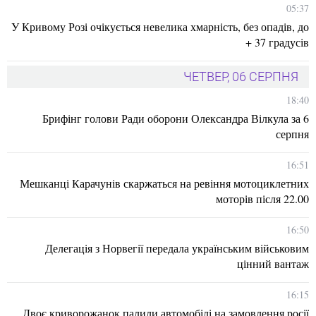
05:37
У Кривому Розі очікується невелика хмарність, без опадів, до
+ 37 градусів
ЧЕТВЕР, 06 СЕРПНЯ
18:40
Брифінг голови Ради оборони Олександра Вілкула за 6
серпня
16:51
Мешканці Карачунів скаржаться на ревіння мотоциклетних
моторів після 22.00
16:50
Делегація з Норвегії передала українським військовим
цінний вантаж
16:15
Двоє криворожанок палили автомобілі на замовлення росії