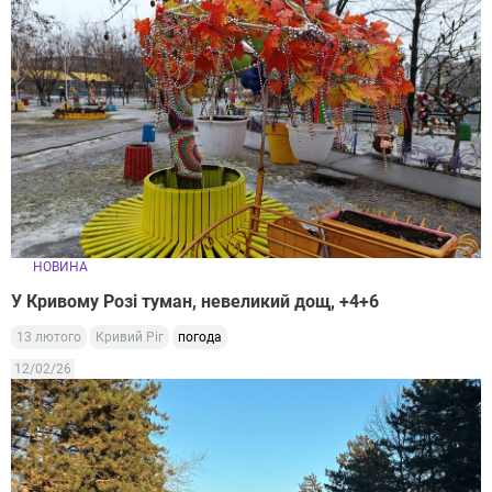
НОВИНА
У Кривому Розі туман, невеликий дощ, +4+6
13 лютого
Кривий Ріг
погода
12/02/26