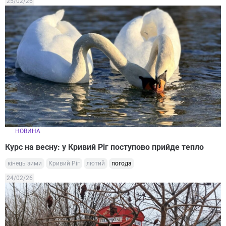
25/02/26
НОВИНА
Курс на весну: у Кривий Ріг поступово прийде тепло
кінець зими
Кривий Ріг
лютий
погода
24/02/26