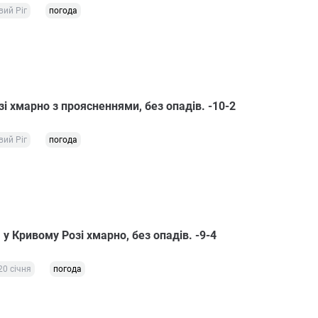
вий Ріг
погода
і хмарно з проясненнями, без опадів. -10-2
вий Ріг
погода
у Кривому Розі хмарно, без опадів. -9-4
20 січня
погода