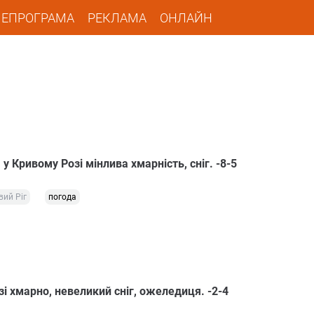
ЛЕПРОГРАМА
РЕКЛАМА
ОНЛАЙН
у Кривому Розі мінлива хмарність, сніг. -8-5
вий Ріг
погода
і хмарно, невеликий сніг, ожеледиця. -2-4