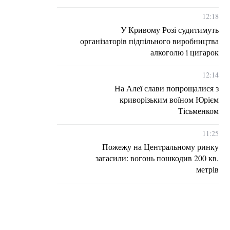
12:18
У Кривому Розі судитимуть
організаторів підпільного виробництва
алкоголю і цигарок
12:14
На Алеї слави попрощалися з
криворізьким воїном Юрієм
Тісьменком
11:25
Пожежу на Центральному ринку
загасили: вогонь пошкодив 200 кв.
метрів