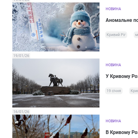
НОВИНА
Аномальне по
Кривий Ріг
м
19/01/26
НОВИНА
У Кривому Роз
19 січня
Кри
16/01/26
НОВИНА
В Кривому Роз