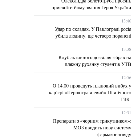
Олександра Золототруба просять
присвоїти йому звання Героя України
13:46
Удар по складах. У Павлограді росія
убила людину, ще четверо поранені
13:38
Клуб активного дозвілля зібрав на
пляжну руханку студентів УТВ
12:56
О 14.00 проведуть плановий вибух у
кар’єрі «Першотравневий» Північного
ГЗК
12:31
Препарати з «чорним трикутником»:
МОЗ вводить нову систему
фармаконагляду