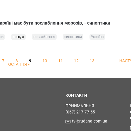
 Україні має бути послаблення морозів, - синоптики
оз
погода
послаблення
синоптики
Україна
7
8
9
10
11
12
13
…
НАСТУ
ОСТАННЯ »
КОНТАКТИ
ПРИЙМАЛЬНЯ
(067) 217-77-55
tv@rudana.com.ua