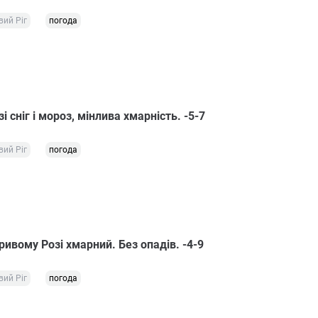
вий Ріг
погода
і сніг і мороз, мінлива хмарність. -5-7
вий Ріг
погода
ривому Розі хмарний. Без опадів. -4-9
вий Ріг
погода