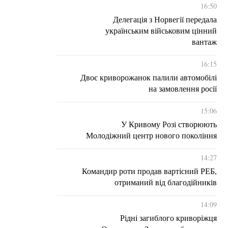
16:50
Делегація з Норвегії передала
українським військовим цінний
вантаж
16:15
Двоє криворожанок палили автомобілі
на замовлення росії
15:06
У Кривому Розі створюють
Молодіжний центр нового покоління
14:27
Командир роти продав вартісний РЕБ,
отриманий від благодійників
14:09
Рідні загиблого криворіжця