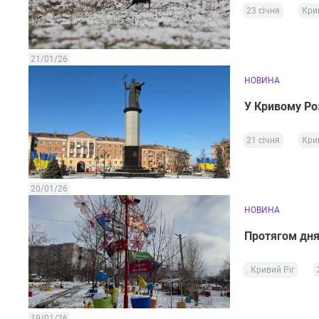
23 січня
Кри
21/01/26
НОВИНА
У Кривому Роз
21 січня
Кри
20/01/26
НОВИНА
Протягом дня 
. Кривий Ріг
19/01/26