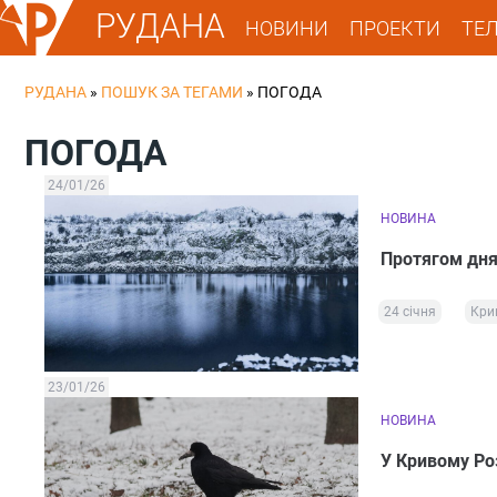
РУДАНА
НОВИНИ
ПРОЕКТИ
ТЕ
РУДАНА
»
ПОШУК ЗА ТЕГАМИ
»
ПОГОДА
ПОГОДА
24/01/26
НОВИНА
Протягом дня 
24 січня
Кри
23/01/26
НОВИНА
У Кривому Роз