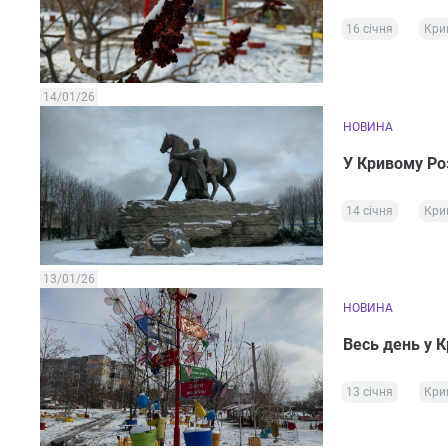
16 січня
Кри
14/01/26
НОВИНА
У Кривому Роз
14 січня
Кри
13/01/26
НОВИНА
Весь день у К
13 січня
Кри