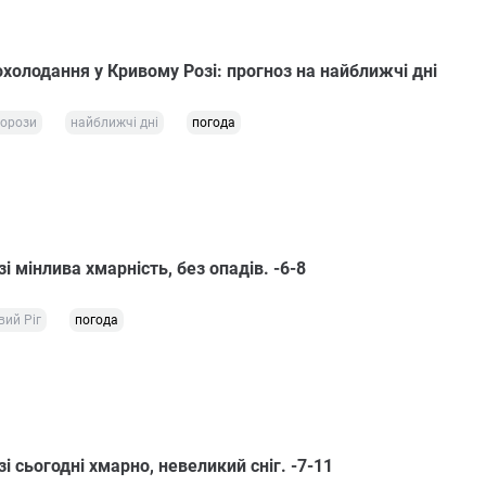
холодання у Кривому Розі: прогноз на найближчі дні
орози
найближчі дні
погода
і мінлива хмарність, без опадів. -6-8
вий Ріг
погода
і сьогодні хмарно, невеликий сніг. -7-11