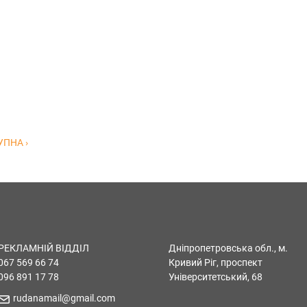
ПНА ›
РЕКЛАМНІЙ ВІДДІЛ
Дніпропетровська обл., м.
067 569 66 74
Кривий Ріг, проспект
096 891 17 78
Університетський, 68
rudanamail@gmail.com