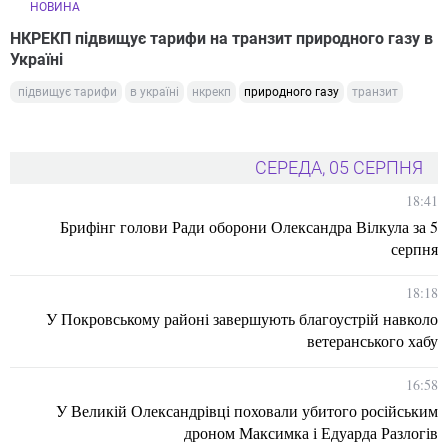
НОВИНА
НКРЕКП підвищує тарифи на транзит природного газу в
Україні
підвищує тарифи
в україні
нкрекп
природного газу
транзит
СЕРЕДА, 05 СЕРПНЯ
18:41
Брифінг голови Ради оборони Олександра Вілкула за 5
серпня
18:18
У Покровському районі завершують благоустрій навколо
ветеранського хабу
16:58
У Великій Олександрівці поховали убитого російським
дроном Максимка і Едуарда Разлогів