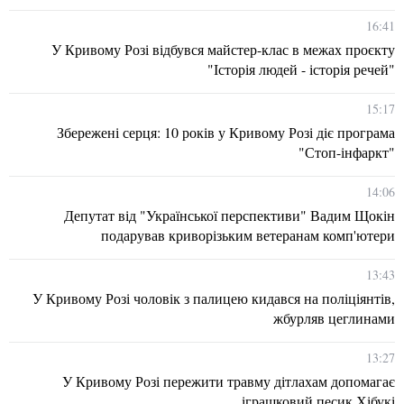
16:41
У Кривому Розі відбувся майстер-клас в межах проєкту
"Історія людей - історія речей"
15:17
Збережені серця: 10 років у Кривому Розі діє програма
"Стоп-інфаркт"
14:06
Депутат від "Української перспективи" Вадим Щокін
подарував криворізьким ветеранам комп'ютери
13:43
У Кривому Розі чоловік з палицею кидався на поліціянтів,
жбурляв цеглинами
13:27
У Кривому Розі пережити травму дітлахам допомагає
іграшковий песик Хібукі