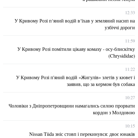
12:33
У Кривому Розі п‘яний водій в‘їхав у земляний насип на
узбіччі дороги
11:59
У Кривому Розі помітили цікаву комаху - осу-блискітку
(Chrysididae)
11:22
У Кривому Розі п'яний водій «Жигулів» злетів у кювет і
заявив, що за кермом був собака
10:27
Чоловіки з Дніпропетровщини намагались силою прорвати
кордон з Молдовою
10:15
Nissan Tiida зніс стовп і перекинувся: двоє юнаків