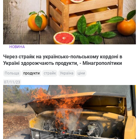
НОВИНА
Через страйк на українсько-польському кордоні в
Україні здорожчають продукти, - Мінагрополітики
Польща
продукти
страйк
Україна
ціни
07/11/23