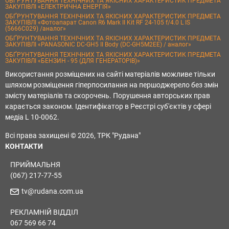
ОБҐРУНТУВАННЯ ТЕХНІЧНИХ ТА ЯКІСНИХ ХАРАКТЕРИСТИК ПРЕДМЕТА
ЗАКУПІВЛІ «ЕЛЕКТРИЧНА ЕНЕРГІЯ»
ОБҐРУНТУВАННЯ ТЕХНІЧНИХ ТА ЯКІСНИХ ХАРАКТЕРИСТИК ПРЕДМЕТА
ЗАКУПІВЛІ «Фотоапарат Canon R6 Mark II Kit RF 24-105 f/4.0 L IS
(5666C029) /аналог»
ОБҐРУНТУВАННЯ ТЕХНІЧНИХ ТА ЯКІСНИХ ХАРАКТЕРИСТИК ПРЕДМЕТА
ЗАКУПІВЛІ «PANASONIC DC-GH5 II Body (DC-GH5M2EE) / аналог»
ОБҐРУНТУВАННЯ ТЕХНІЧНИХ ТА ЯКІСНИХ ХАРАКТЕРИСТИК ПРЕДМЕТА
ЗАКУПІВЛІ «БЕНЗИН - 95 (ДЛЯ ГЕНЕРАТОРІВ)»
Використання розміщених на сайті матеріалів можливе тільки
шляхом розміщення гіперпосилання на першоджерело без змін
змісту матеріалів та скорочень. Порушення авторських прав
карається законом. Ідентифікатор в Реєстрі суб'єктів у сфері
медіа L 10-0062.
Всі права захищені © 2026, ТРК "Рудана"
КОНТАКТИ
ПРИЙМАЛЬНЯ
(067) 217-77-55
tv@rudana.com.ua
РЕКЛАМНІЙ ВІДДІЛ
067 569 66 74