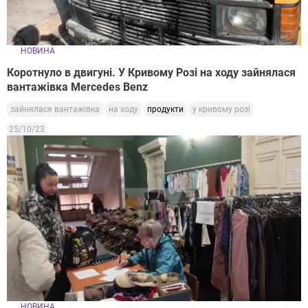
НОВИНА
Коротнуло в двигуні. У Кривому Розі на ходу зайнялася
вантажівка Mercedes Benz
зайнялася вантажівка
на ходу
продукти
у кривому розі
25/10/23
НОВИНА