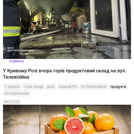
НОВИНА
У Кривому Розі вчора горів продуктовий склад на вул.
Телевізійна
1 травня
горів склад
дснс
Кривий Ріг
по Телевізійній
продукти
холодильники
06/12/23