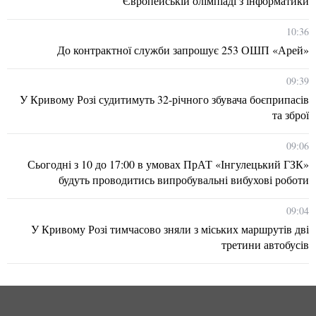
Європейській олімпіаді з інформатики
10:36
До контрактної служби запрошує 253 ОШП «Арей»
09:39
У Кривому Розі судитимуть 32-річного збувача боєприпасів
та зброї
09:06
Сьогодні з 10 до 17:00 в умовах ПрАТ «Інгулецький ГЗК»
будуть проводитись випробувальні вибухові роботи
09:04
У Кривому Розі тимчасово зняли з міських маршрутів дві
третини автобусів