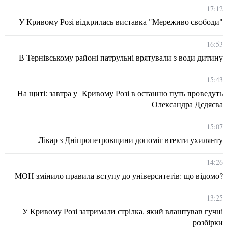
17:12
У Кривому Розі відкрилась виставка "Мереживо свободи"
16:53
В Тернівському районі патрульні врятували з води дитину
15:43
На щиті: завтра у Кривому Розі в останню путь проведуть
Олександра Дєдяєва
15:07
Лікар з Дніпропетровщини допоміг втекти ухилянту
14:26
МОН змінило правила вступу до університетів: що відомо?
13:25
У Кривому Розі затримали стрілка, який влаштував гучні
розбірки