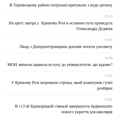
В Тернівському районі патрульні врятували з води дитину
15:43
На щиті: завтра у Кривому Розі в останню путь проведуть
Олександра Дєдяєва
15:07
Лікар з Дніпропетровщини допоміг втекти ухилянту
14:26
МОН змінило правила вступу до університетів: що відомо?
13:25
У Кривому Розі затримали стрілка, який влаштував гучні
розбірки
12:41
В 112-ій Криворізькій гімназії завершують будівництво
нового укриття для школярів