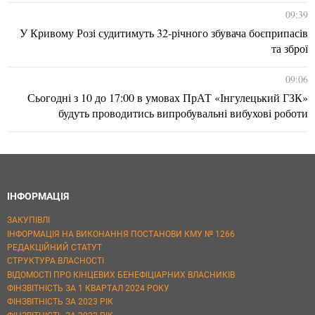
09:39
У Кривому Розі судитимуть 32-річного збувача боєприпасів
та зброї
09:06
Сьогодні з 10 до 17:00 в умовах ПрАТ «Інгулецький ГЗК»
будуть проводитись випробувальні вибухові роботи
ІНФОРМАЦІЯ
ЗАКУПІВЛІ
ІНФОРМАЦІЯ НА ВИКОНАННЯ ПОСТАНОВИ КМУ № 1266
РЕДАКЦІЙНИЙ СТАТУТ
СТРУКТУРА ВЛАСНОСТІ
ВІДОМОСТІ ПРО КІНЦЕВИХ БЕНЕФІЦІАРНИХ ВЛАСНИКІВ
ФІНЗВІТНІСТЬ ЗА 1 КВАРТАЛ 2024 РОКУ
ФІНЗВІТНІСТЬ ЗА 2023 РІК