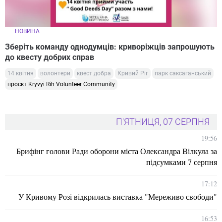
НОВИНА
Зберіть команду однодумців: криворіжців запрошують
до квесту добрих справ
14 квітня
волонтери
квест добра
Кривий Ріг
парк саксаганський
проєкт Kryvyi Rih Volunteer Community
П'ЯТНИЦЯ, 07 СЕРПНЯ
19:56
Брифінг голови Ради оборони міста Олександра Вілкула за
підсумками 7 серпня
17:12
У Кривому Розі відкрилась виставка "Мереживо свободи"
16:53