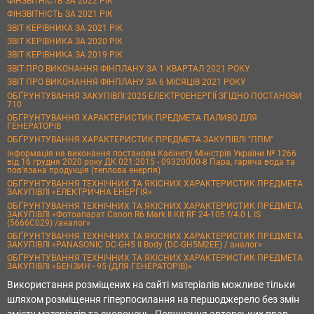
ФІНЗВІТНІСТЬ ЗА 2022 РІК
ФІНЗВІТНІСТЬ ЗА 2021 РІК
ЗВІТ КЕРІВНИКА ЗА 2021 РІК
ЗВІТ КЕРІВНИКА ЗА 2020 РІК
ЗВІТ КЕРІВНИКА ЗА 2019 РІК
ЗВІТ ПРО ВИКОНАННЯ ФІНПЛАНУ ЗА 1 КВАРТАЛ 2021 РОКУ
ЗВІТ ПРО ВИКОНАННЯ ФІНПЛАНУ ЗА 6 МІСЯЦІВ 2021 РОКУ
ОБҐРУНТУВАННЯ ЗАКУПІВЛІ 2025 ЕЛЕКТРОЕНЕРГІЇ ЗГІДНО ПОСТАНОВИ
710
ОБҐРУНТУВАННЯ ХАРАКТЕРИСТИК ПРЕДМЕТА ПАЛИВО ДЛЯ
ГЕНЕРАТОРІВ
ОБҐРУНТУВАННЯ ХАРАКТЕРИСТИК ПРЕДМЕТА ЗАКУПІВЛІ "ППМ"
Інформація на виконання постанови Кабінету Міністрів України № 1266
від 16 грудня 2020 року ДК 021:2015 - 09320000-8 Пара, гаряча вода та
пов’язана продукція (теплова енергія)
ОБҐРУНТУВАННЯ ТЕХНІЧНИХ ТА ЯКІСНИХ ХАРАКТЕРИСТИК ПРЕДМЕТА
ЗАКУПІВЛІ «ЕЛЕКТРИЧНА ЕНЕРГІЯ»
ОБҐРУНТУВАННЯ ТЕХНІЧНИХ ТА ЯКІСНИХ ХАРАКТЕРИСТИК ПРЕДМЕТА
ЗАКУПІВЛІ «Фотоапарат Canon R6 Mark II Kit RF 24-105 f/4.0 L IS
(5666C029) /аналог»
ОБҐРУНТУВАННЯ ТЕХНІЧНИХ ТА ЯКІСНИХ ХАРАКТЕРИСТИК ПРЕДМЕТА
ЗАКУПІВЛІ «PANASONIC DC-GH5 II Body (DC-GH5M2EE) / аналог»
ОБҐРУНТУВАННЯ ТЕХНІЧНИХ ТА ЯКІСНИХ ХАРАКТЕРИСТИК ПРЕДМЕТА
ЗАКУПІВЛІ «БЕНЗИН - 95 (ДЛЯ ГЕНЕРАТОРІВ)»
Використання розміщених на сайті матеріалів можливе тільки
шляхом розміщення гіперпосилання на першоджерело без змін