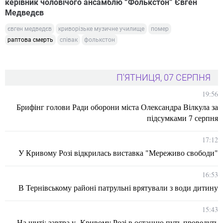
керівник чоловічого ансамблю “Фолькстон” Євген
Медведєв
євген медведєв
криворізьке музичне училище
помер
раптова смерть
співак
фолькстон
П'ЯТНИЦЯ, 07 СЕРПНЯ
19:56
Брифінг голови Ради оборони міста Олександра Вілкула за
підсумками 7 серпня
17:12
У Кривому Розі відкрилась виставка "Мереживо свободи"
16:53
В Тернівському районі патрульні врятували з води дитину
15:43
На щиті: завтра у Кривому Розі в останню путь проведуть