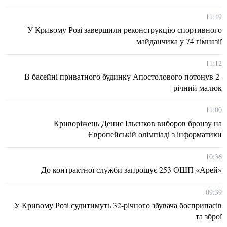
11:49
У Кривому Розі завершили реконструкцію спортивного
майданчика у 74 гімназії
11:12
В басейні приватного будинку Апостолового потонув 2-
річний малюк
11:00
Криворіжець Денис Ільєнков виборов бронзу на
Європейській олімпіаді з інформатики
10:36
До контрактної служби запрошує 253 ОШП «Арей»
09:39
У Кривому Розі судитимуть 32-річного збувача боєприпасів
та зброї