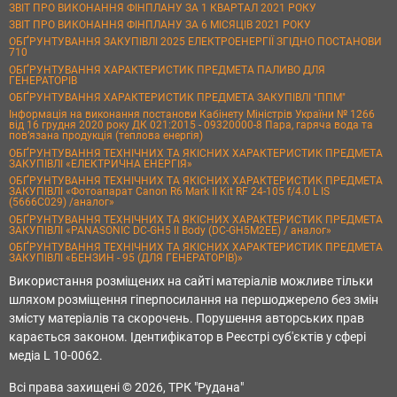
ЗВІТ ПРО ВИКОНАННЯ ФІНПЛАНУ ЗА 1 КВАРТАЛ 2021 РОКУ
ЗВІТ ПРО ВИКОНАННЯ ФІНПЛАНУ ЗА 6 МІСЯЦІВ 2021 РОКУ
ОБҐРУНТУВАННЯ ЗАКУПІВЛІ 2025 ЕЛЕКТРОЕНЕРГІЇ ЗГІДНО ПОСТАНОВИ
710
ОБҐРУНТУВАННЯ ХАРАКТЕРИСТИК ПРЕДМЕТА ПАЛИВО ДЛЯ
ГЕНЕРАТОРІВ
ОБҐРУНТУВАННЯ ХАРАКТЕРИСТИК ПРЕДМЕТА ЗАКУПІВЛІ "ППМ"
Інформація на виконання постанови Кабінету Міністрів України № 1266
від 16 грудня 2020 року ДК 021:2015 - 09320000-8 Пара, гаряча вода та
пов’язана продукція (теплова енергія)
ОБҐРУНТУВАННЯ ТЕХНІЧНИХ ТА ЯКІСНИХ ХАРАКТЕРИСТИК ПРЕДМЕТА
ЗАКУПІВЛІ «ЕЛЕКТРИЧНА ЕНЕРГІЯ»
ОБҐРУНТУВАННЯ ТЕХНІЧНИХ ТА ЯКІСНИХ ХАРАКТЕРИСТИК ПРЕДМЕТА
ЗАКУПІВЛІ «Фотоапарат Canon R6 Mark II Kit RF 24-105 f/4.0 L IS
(5666C029) /аналог»
ОБҐРУНТУВАННЯ ТЕХНІЧНИХ ТА ЯКІСНИХ ХАРАКТЕРИСТИК ПРЕДМЕТА
ЗАКУПІВЛІ «PANASONIC DC-GH5 II Body (DC-GH5M2EE) / аналог»
ОБҐРУНТУВАННЯ ТЕХНІЧНИХ ТА ЯКІСНИХ ХАРАКТЕРИСТИК ПРЕДМЕТА
ЗАКУПІВЛІ «БЕНЗИН - 95 (ДЛЯ ГЕНЕРАТОРІВ)»
Використання розміщених на сайті матеріалів можливе тільки
шляхом розміщення гіперпосилання на першоджерело без змін
змісту матеріалів та скорочень. Порушення авторських прав
карається законом. Ідентифікатор в Реєстрі суб'єктів у сфері
медіа L 10-0062.
Всі права захищені © 2026, ТРК "Рудана"