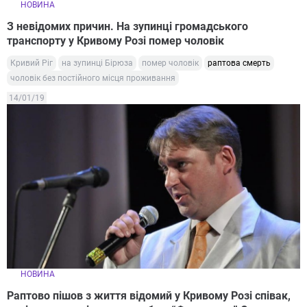
НОВИНА
З невідомих причин. На зупинці громадського
транспорту у Кривому Розі помер чоловік
Кривий Ріг
на зупинці Бірюза
помер чоловік
раптова смерть
чоловік без постійного місця проживання
14/01/19
НОВИНА
Раптово пішов з життя відомий у Кривому Розі співак,