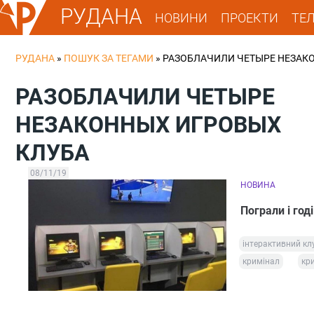
РУДАНА
НОВИНИ
ПРОЕКТИ
ТЕ
РУДАНА
»
ПОШУК ЗА ТЕГАМИ
»
РАЗОБЛАЧИЛИ ЧЕТЫРЕ НЕЗАК
РАЗОБЛАЧИЛИ ЧЕТЫРЕ
НЕЗАКОННЫХ ИГРОВЫХ
КЛУБА
08/11/19
НОВИНА
Пограли і год
інтерактивний кл
кримінал
кр