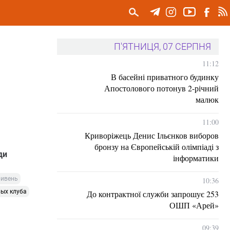
П'ЯТНИЦЯ, 07 СЕРПНЯ
11:12
В басейні приватного будинку
Апостолового потонув 2-річний
малюк
11:00
Криворіжець Денис Ільєнков виборов
бронзу на Європейській олімпіаді з
ди
інформатики
ривень
10:36
ых клуба
До контрактної служби запрошує 253
ОШП «Арей»
09:39