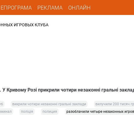
ЛЕПРОГРАМА
РЕКЛАМА
ОНЛАЙН
ОННЫХ ИГРОВЫХ КЛУБА
і. У Кривому Розі прикрили чотири незаконні гральні закла
уб
викрили чотири незаконні гральні заклади
вилучили 200 тисяч г
иминал
поліція
полиция
разоблачили четыре незаконных игров