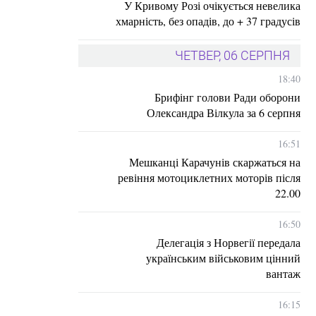
У Кривому Розі очікується невелика
хмарність, без опадів, до + 37 градусів
ЧЕТВЕР, 06 СЕРПНЯ
18:40
Брифінг голови Ради оборони
Олександра Вілкула за 6 серпня
16:51
Мешканці Карачунів скаржаться на
ревіння мотоциклетних моторів після
22.00
16:50
Делегація з Норвегії передала
українським військовим цінний
вантаж
16:15