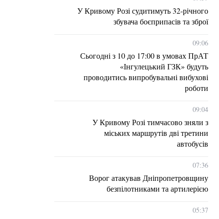
У Кривому Розі судитимуть 32-річного
збувача боєприпасів та зброї
09:06
Сьогодні з 10 до 17:00 в умовах ПрАТ
«Інгулецький ГЗК» будуть
проводитись випробувальні вибухові
роботи
09:04
У Кривому Розі тимчасово зняли з
міських маршрутів дві третини
автобусів
07:36
Ворог атакував Дніпропетровщину
безпілотниками та артилерією
05:37