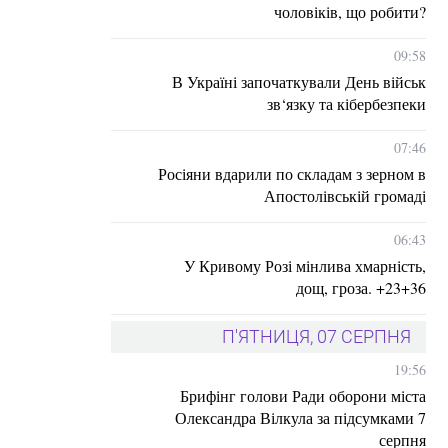
чоловіків, що робити?
09:58
В Україні започаткували День військ
зв‘язку та кібербезпеки
07:46
Росіяни вдарили по складам з зерном в
Апостолівській громаді
06:43
У Кривому Розі мінлива хмарність,
дощ, гроза. +23+36
П'ЯТНИЦЯ, 07 СЕРПНЯ
19:56
Брифінг голови Ради оборони міста
Олександра Вілкула за підсумками 7
серпня