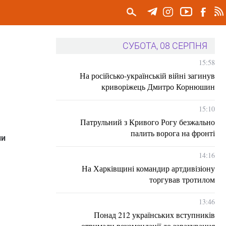
СУБОТА, 08 СЕРПНЯ
15:58
На російсько-українській війні загинув
криворіжець Дмитро Корнюшин
15:10
Патрульний з Кривого Рогу безжально
палить ворога на фронті
ли
14:16
На Харківщині командир артдивізіону
торгував тротилом
13:46
Понад 212 українських вступників
отримали рекомендації до зарахування