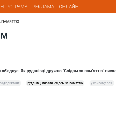
ЛЕПРОГРАМА
РЕКЛАМА
ОНЛАЙН
А ПАМЯТТЮ
ОМ
 об'єднує. Як руданівці дружно "Слідом за пам'яттю" писа
радіодиктант
руданівці писали. слідом за памяттю
у кривому розі