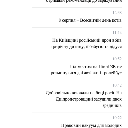
12:38
8 серпня – Всесвітній день котів
11:14
На Київщині російський дрон вбив
трирічну дитину, її бабусю та дідуся
10:52
Під мостом на ПівнГЗК не
розминулися дві автівки і тролейбус
10:42
Добровільно воювали на боці росії. На
Дніпропетровщині засудили двох
зрадників
10:22
Правовий вакуум для молодих