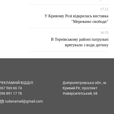
17:12
У Кривому Розі відкрилась виставка
"Мереживо свободи"
16:53
В Тернівському районі патрульні
врятували з води дитину
РЕКЛАМНІЙ ВІДДІЛ
Дніпропетровська обл., м.
067 569 66 74
Кривий Ріг, проспект
096 891 17 78
Університетський, 68
rudanamail@gmail.com