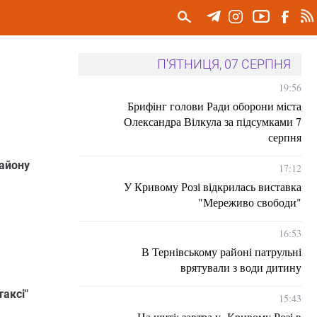
П'ЯТНИЦЯ, 07 СЕРПНЯ
19:56
Брифінг голови Ради оборони міста
Олександра Вілкула за підсумками 7
серпня
айону
17:12
У Кривому Розі відкрилась виставка
"Мереживо свободи"
16:53
В Тернівському районі патрульні
врятували з води дитину
аксі"
15:43
На щиті: завтра у Кривому Розі в