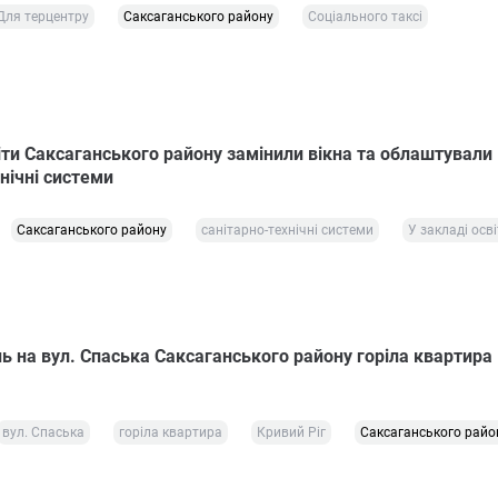
Для терцентру
Саксаганського району
Соціального таксі
іти Саксаганського району замінили вікна та облаштували
нічні системи
Саксаганського району
санітарно-технічні системи
У закладі осві
ь на вул. Спаська Саксаганського району горіла квартира 
вул. Спаська
горіла квартира
Кривий Ріг
Саксаганського райо