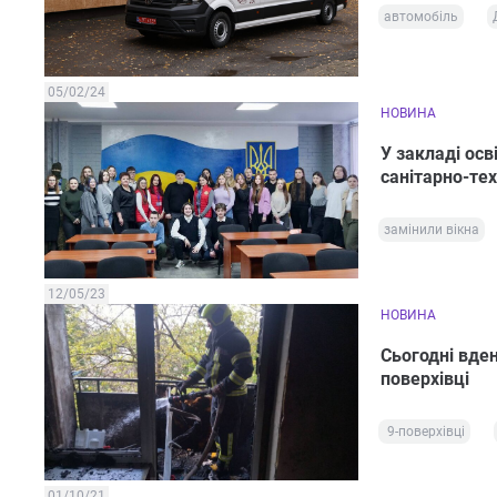
автомобіль
05/02/24
НОВИНА
У закладі осв
санітарно-тех
замінили вікна
12/05/23
НОВИНА
Сьогодні вден
поверхівці
9-поверхівці
01/10/21