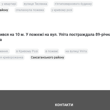
у квартирі
вулиця Тесленка
п’ятиповерхового будинку
району
спалахнула пожежа
у кривому розі
вся на 10 м. У пожежі на вул. Упіта постраждала 89-річн
а
ження.
в Кривому Розі
в пожежі
на вулиці Упіта
ня криворожанка
Саксаганського району
КОНТАКТИ