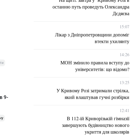
останню путь проведуть Олександра
Дєдяєва
15:07
Лікар з Дніпропетровщини допоміг
втекти ухилянту
14:26
МОН змінило правила вступу до
ти
університетів: що відомо?
13:25
У Кривому Розі затримали стрілка,
який влаштував гучні розбірки
в 9-
12:41
В 112-ій Криворізькій гімназії
ну
завершують будівництво нового
укриття для школярів