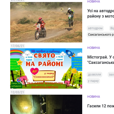
НОВИНА
Усі на автодр
району з мот
автодром
Ві
Саксаганського 
17/06/21
НОВИНА
Містограй. У 
"Саксаганськ
дозвілля
зах
у парку
12/03/21
НОВИНА
Гасили 12 по