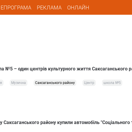
ЛЕПРОГРАМА
РЕКЛАМА
ОНЛАЙН
а №5 – один центрів культурного життя Саксаганського р
тя
Музична
Саксаганського району
Центр
школа №5
у Саксаганського району купили автомобіль "Соціального т