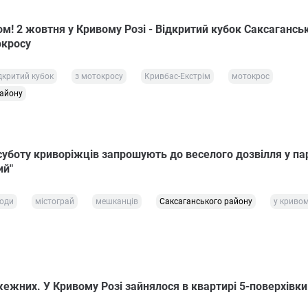
ом! 2 жовтня у Кривому Розі - Відкритий кубок Саксагансь
окросу
дкритий кубок
з мотокросу
Кривбас-Екстрім
мотокрос
району
суботу криворіжців запрошують до веселого дозвілля у па
ий"
оди
містограй
мешканців
Саксаганського району
у кривом
жежних. У Кривому Розі зайнялося в квартирі 5-поверхівки