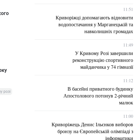
11:51
кого
Криворіжці допомагають відновити
водопостачання у Марганецькій та
навколишніх громадах
11:49
У Кривому Розі завершили
реконструкцію спортивного
майданчика у 74 гімназії
рку
11:12
В басейні приватного будинку
у розі
Апостолового потонув 2-річний
малюк
11:00
Криворіжець Денис Ільєнков виборов
бронзу на Європейській олімпіаді з
інформатики