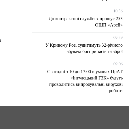
10:36
До контрактної служби запрошує 253
ОШП «Арей»
09:39
а
У Кривому Розі судитимуть 32-річного
збувача боєприпасів та зброї
09:06
Сьогодні з 10 до 17:00 в умовах ПрАТ
«Інгулецький ГЗК» будуть
проводитись випробувальні вибухові
роботи