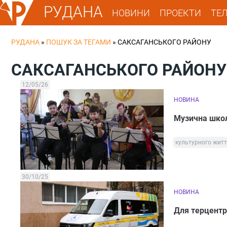
РУДАНА
НОВИНИ
ПРОЕКТИ
ТЕ
РУДАНА
»
ПОШУК ЗА ТЕГАМИ
»
САКСАГАНСЬКОГО РАЙОНУ
САКСАГАНСЬКОГО РАЙОНУ
12/05/26
НОВИНА
Музична школ
культурного жит
30/10/25
НОВИНА
Для терцентр