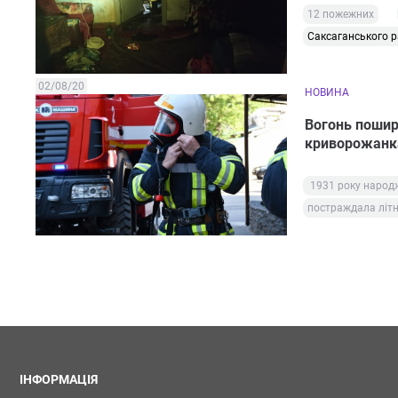
12 пожежних
Саксаганського 
02/08/20
НОВИНА
Вогонь пошири
криворожанк
1931 року народ
постраждала літ
ІНФОРМАЦІЯ