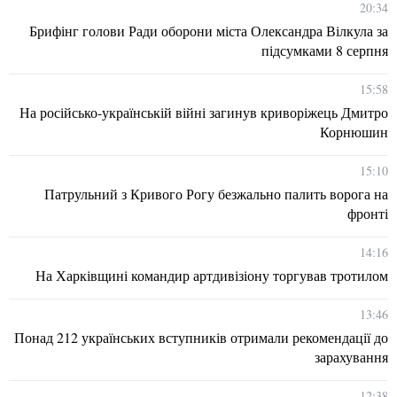
20:34
Брифінг голови Ради оборони міста Олександра Вілкула за
підсумками 8 серпня
15:58
На російсько-українській війні загинув криворіжець Дмитро
Корнюшин
15:10
Патрульний з Кривого Рогу безжально палить ворога на
фронті
14:16
На Харківщині командир артдивізіону торгував тротилом
13:46
Понад 212 українських вступників отримали рекомендації до
зарахування
12:38