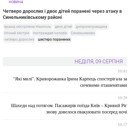
НОВИНА
Четверо дорослих і двоє дітей поранені через атаку в
Синельниківському районі
вранці обстріляли Нікополь
двоє дітей
дніпропетровщина
Нічний обстріл
постраждав чоловік
Синельниково
четверо дорослих
шестеро поранених
НЕДІЛЯ, 09 СЕРПНЯ
10:41
"Які милі". Криворожанка Ірина Карпець спостерігала за
сичевими пташенятами
10:29
Шахеди над потягом. Пасажирів поїзда Київ – Кривий Ріг
знову довелося евакуювати посеред ночі
10:17