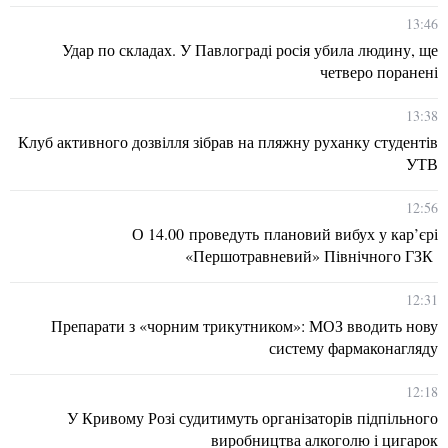
13:46
Удар по складах. У Павлограді росія убила людину, ще
четверо поранені
13:38
Клуб активного дозвілля зібрав на пляжну руханку студентів
УТВ
12:56
О 14.00 проведуть плановий вибух у кар’єрі
«Першотравневий» Північного ГЗК
12:31
Препарати з «чорним трикутником»: МОЗ вводить нову
систему фармаконагляду
12:18
У Кривому Розі судитимуть організаторів підпільного
виробництва алкоголю і цигарок