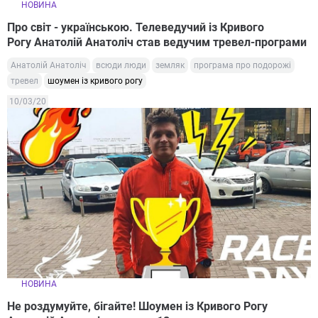
НОВИНА
Про світ - українською. Телеведучий із Кривого
Рогу Анатолій Анатоліч став ведучим тревел-програми
Анатолій Анатоліч
всюди люди
земляк
програма про подорожі
тревел
шоумен із кривого рогу
10/03/20
НОВИНА
Не роздумуйте, бігайте! Шоумен із Кривого Рогу