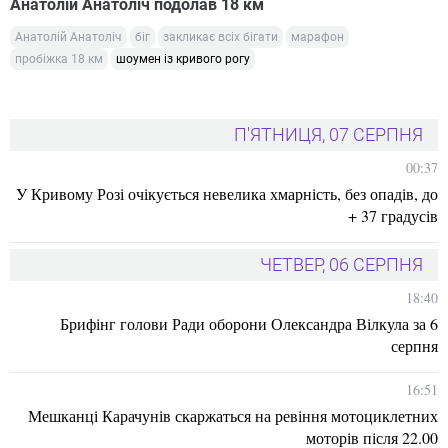
Анатолій Анатоліч подолав 18 км
Анатолій Анатоліч
біг
закликає всіх бігати
марафон
пробіжка 18 км
шоумен із кривого рогу
П'ЯТНИЦЯ, 07 СЕРПНЯ
00:37
У Кривому Розі очікується невелика хмарність, без опадів, до
+ 37 градусів
ЧЕТВЕР, 06 СЕРПНЯ
18:40
Брифінг голови Ради оборони Олександра Вілкула за 6
серпня
16:51
Мешканці Карачунів скаржаться на ревіння мотоциклетних
моторів після 22.00