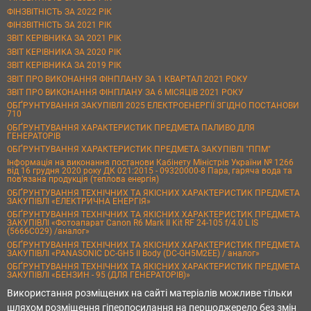
ФІНЗВІТНІСТЬ ЗА 2022 РІК
ФІНЗВІТНІСТЬ ЗА 2021 РІК
ЗВІТ КЕРІВНИКА ЗА 2021 РІК
ЗВІТ КЕРІВНИКА ЗА 2020 РІК
ЗВІТ КЕРІВНИКА ЗА 2019 РІК
ЗВІТ ПРО ВИКОНАННЯ ФІНПЛАНУ ЗА 1 КВАРТАЛ 2021 РОКУ
ЗВІТ ПРО ВИКОНАННЯ ФІНПЛАНУ ЗА 6 МІСЯЦІВ 2021 РОКУ
ОБҐРУНТУВАННЯ ЗАКУПІВЛІ 2025 ЕЛЕКТРОЕНЕРГІЇ ЗГІДНО ПОСТАНОВИ
710
ОБҐРУНТУВАННЯ ХАРАКТЕРИСТИК ПРЕДМЕТА ПАЛИВО ДЛЯ
ГЕНЕРАТОРІВ
ОБҐРУНТУВАННЯ ХАРАКТЕРИСТИК ПРЕДМЕТА ЗАКУПІВЛІ "ППМ"
Інформація на виконання постанови Кабінету Міністрів України № 1266
від 16 грудня 2020 року ДК 021:2015 - 09320000-8 Пара, гаряча вода та
пов’язана продукція (теплова енергія)
ОБҐРУНТУВАННЯ ТЕХНІЧНИХ ТА ЯКІСНИХ ХАРАКТЕРИСТИК ПРЕДМЕТА
ЗАКУПІВЛІ «ЕЛЕКТРИЧНА ЕНЕРГІЯ»
ОБҐРУНТУВАННЯ ТЕХНІЧНИХ ТА ЯКІСНИХ ХАРАКТЕРИСТИК ПРЕДМЕТА
ЗАКУПІВЛІ «Фотоапарат Canon R6 Mark II Kit RF 24-105 f/4.0 L IS
(5666C029) /аналог»
ОБҐРУНТУВАННЯ ТЕХНІЧНИХ ТА ЯКІСНИХ ХАРАКТЕРИСТИК ПРЕДМЕТА
ЗАКУПІВЛІ «PANASONIC DC-GH5 II Body (DC-GH5M2EE) / аналог»
ОБҐРУНТУВАННЯ ТЕХНІЧНИХ ТА ЯКІСНИХ ХАРАКТЕРИСТИК ПРЕДМЕТА
ЗАКУПІВЛІ «БЕНЗИН - 95 (ДЛЯ ГЕНЕРАТОРІВ)»
Використання розміщених на сайті матеріалів можливе тільки
шляхом розміщення гіперпосилання на першоджерело без змін