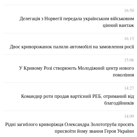
16:50
Делегація з Норвегії передала українським військовим
цінний вантаж
16:15
Двоє криворожанок палили автомобілі на замовлення росії
15:06
У Кривому Розі створюють Молодіжний центр нового
покоління
14:27
Командир роти продав вартісний РЕБ, отриманий від
благодійників
14:09
Рідні загиблого криворіжця Олександра Золототруба просять
присвоїти йому звання Героя України