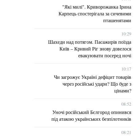
"Які милі". Криворожанка Ірина
Карпець спостерігала за сичевими
пташенятами
10:29
Шахеди над потягом. Пасажирів поїзда
Київ – Кривий Ріг знову довелося
евакуювати посеред ночі
10:17
Чи загрожує Україні дефіцит товарів
через російські удари? Що буде з
цінами?
08:52
Уночі російський Бєлгород опинився
під атакою українських безпілотників
08:21