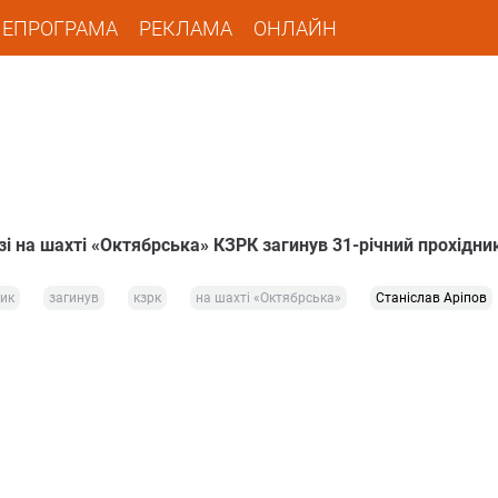
ЛЕПРОГРАМА
РЕКЛАМА
ОНЛАЙН
і на шахті «Октябрська» КЗРК загинув 31-річний прохідни
ник
загинув
кзрк
на шахті «Октябрська»
Станіслав Аріпов