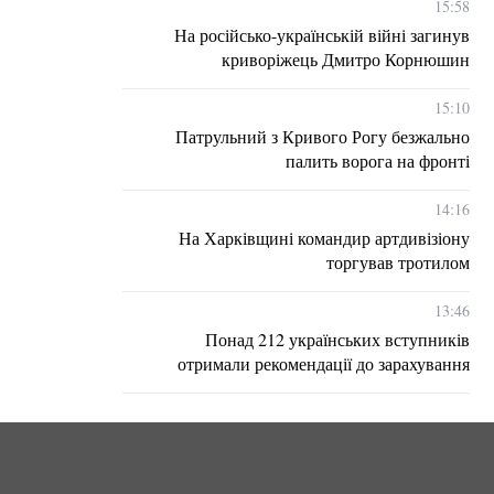
15:58
На російсько-українській війні загинув
криворіжець Дмитро Корнюшин
15:10
Патрульний з Кривого Рогу безжально
палить ворога на фронті
14:16
На Харківщині командир артдивізіону
торгував тротилом
13:46
Понад 212 українських вступників
отримали рекомендації до зарахування