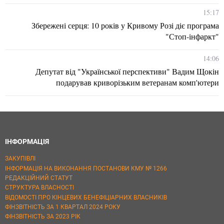
15:17
Збережені серця: 10 років у Кривому Розі діє програма
"Стоп-інфаркт"
14:06
Депутат від "Української перспективи" Вадим Щокін
подарував криворізьким ветеранам комп'ютери
ІНФОРМАЦІЯ
ЗАКУПІВЛІ
ІНФОРМАЦІЯ НА ВИКОНАННЯ ПОСТАНОВИ КМУ № 1266
РЕДАКЦІЙНИЙ СТАТУТ
СТРУКТУРА ВЛАСНОСТІ
ВІДОМОСТІ ПРО КІНЦЕВИХ БЕНЕФІЦІАРНИХ ВЛАСНИКІВ
ФІНЗВІТНІСТЬ ЗА 1 КВАРТАЛ 2024 РОКУ
ФІНЗВІТНІСТЬ ЗА 2023 РІК