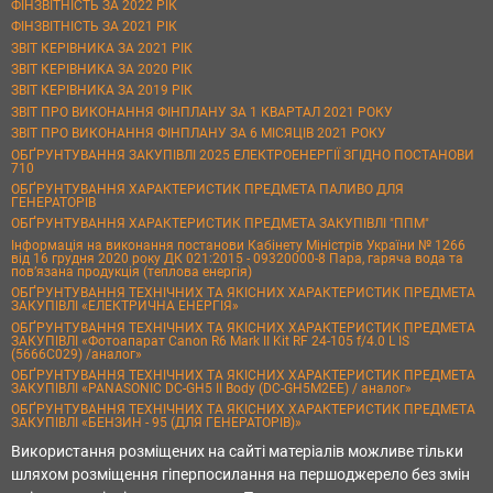
ФІНЗВІТНІСТЬ ЗА 2022 РІК
ФІНЗВІТНІСТЬ ЗА 2021 РІК
ЗВІТ КЕРІВНИКА ЗА 2021 РІК
ЗВІТ КЕРІВНИКА ЗА 2020 РІК
ЗВІТ КЕРІВНИКА ЗА 2019 РІК
ЗВІТ ПРО ВИКОНАННЯ ФІНПЛАНУ ЗА 1 КВАРТАЛ 2021 РОКУ
ЗВІТ ПРО ВИКОНАННЯ ФІНПЛАНУ ЗА 6 МІСЯЦІВ 2021 РОКУ
ОБҐРУНТУВАННЯ ЗАКУПІВЛІ 2025 ЕЛЕКТРОЕНЕРГІЇ ЗГІДНО ПОСТАНОВИ
710
ОБҐРУНТУВАННЯ ХАРАКТЕРИСТИК ПРЕДМЕТА ПАЛИВО ДЛЯ
ГЕНЕРАТОРІВ
ОБҐРУНТУВАННЯ ХАРАКТЕРИСТИК ПРЕДМЕТА ЗАКУПІВЛІ "ППМ"
Інформація на виконання постанови Кабінету Міністрів України № 1266
від 16 грудня 2020 року ДК 021:2015 - 09320000-8 Пара, гаряча вода та
пов’язана продукція (теплова енергія)
ОБҐРУНТУВАННЯ ТЕХНІЧНИХ ТА ЯКІСНИХ ХАРАКТЕРИСТИК ПРЕДМЕТА
ЗАКУПІВЛІ «ЕЛЕКТРИЧНА ЕНЕРГІЯ»
ОБҐРУНТУВАННЯ ТЕХНІЧНИХ ТА ЯКІСНИХ ХАРАКТЕРИСТИК ПРЕДМЕТА
ЗАКУПІВЛІ «Фотоапарат Canon R6 Mark II Kit RF 24-105 f/4.0 L IS
(5666C029) /аналог»
ОБҐРУНТУВАННЯ ТЕХНІЧНИХ ТА ЯКІСНИХ ХАРАКТЕРИСТИК ПРЕДМЕТА
ЗАКУПІВЛІ «PANASONIC DC-GH5 II Body (DC-GH5M2EE) / аналог»
ОБҐРУНТУВАННЯ ТЕХНІЧНИХ ТА ЯКІСНИХ ХАРАКТЕРИСТИК ПРЕДМЕТА
ЗАКУПІВЛІ «БЕНЗИН - 95 (ДЛЯ ГЕНЕРАТОРІВ)»
Використання розміщених на сайті матеріалів можливе тільки
шляхом розміщення гіперпосилання на першоджерело без змін