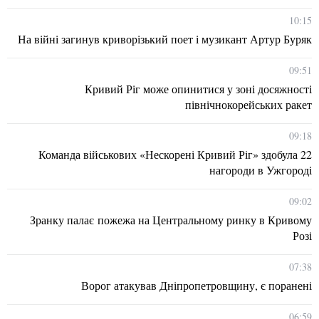
10:15
На війні загинув криворізький поет і музикант Артур Буряк
09:51
Кривий Ріг може опинитися у зоні досяжності
північнокорейських ракет
09:18
Команда військових «Нескорені Кривий Ріг» здобула 22
нагороди в Ужгороді
09:02
Зранку палає пожежа на Центральному ринку в Кривому
Розі
07:38
Ворог атакував Дніпропетровщину, є поранені
06:59