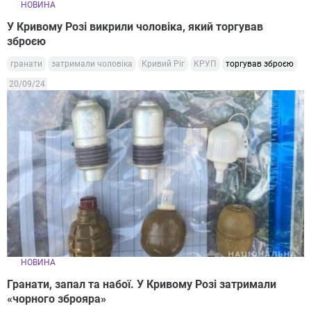
НОВИНА
У Кривому Розі викрили чоловіка, який торгував
зброєю
гранати
затримали чоловіка
Кривий Ріг
КРУП
торгував зброєю
20/09/24
НОВИНА
Гранати, запал та набої. У Кривому Розі затримали
«чорного зброяра»