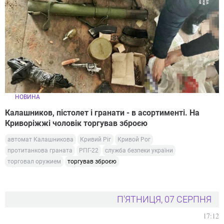
НОВИНА
Калашников, пістолет і гранати - в асортименті. На
Криворіжжі чоловік торгував зброєю
автомат Калашникова
Кривий Ріг
Кривой Рог
протитанкова граната
РПГ-22
служба безпеки україни
торговал оружием
торгував зброєю
П'ЯТНИЦЯ, 07 СЕРПНЯ
17:12