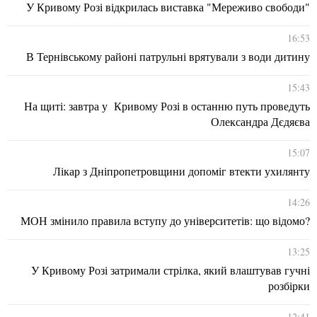
У Кривому Розі відкрилась виставка "Мереживо свободи"
16:53
В Тернівському районі патрульні врятували з води дитину
15:43
На щиті: завтра у Кривому Розі в останню путь проведуть
Олександра Дєдяєва
15:07
Лікар з Дніпропетровщини допоміг втекти ухилянту
14:26
МОН змінило правила вступу до університетів: що відомо?
13:25
У Кривому Розі затримали стрілка, який влаштував гучні
розбірки
12:41