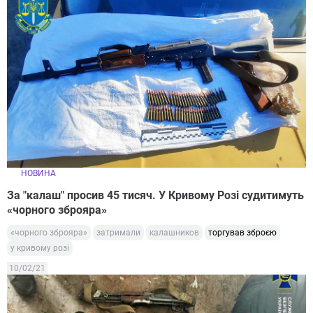
НОВИНА
За "калаш" просив 45 тисяч. У Кривому Розі судитимуть
«чорного зброяра»
«чорного зброяра»
затримали
калашников
торгував зброєю
у кривому розі
10/02/21