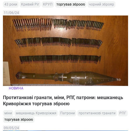
43 роки
Кривий Ріг
КРУП
торгував зброєю
чорний зброяр
11/06/24
НОВИНА
Протитанкові гранати, міни, РПГ, патрони: мешканець
Криворіжжя торгував зброєю
міни
мешканець Криворіжжя
Патрони
протитанкові гранати
РПГ
торгував зброєю
09/05/24