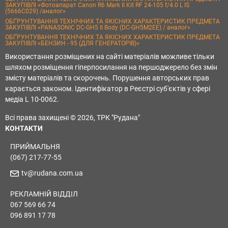
ЗАКУПІВЛІ «Фотоапарат Canon R6 Mark II Kit RF 24-105 f/4.0 L IS
(5666C029) /аналог»
ОБҐРУНТУВАННЯ ТЕХНІЧНИХ ТА ЯКІСНИХ ХАРАКТЕРИСТИК ПРЕДМЕТА
ЗАКУПІВЛІ «PANASONIC DC-GH5 II Body (DC-GH5M2EE) / аналог»
ОБҐРУНТУВАННЯ ТЕХНІЧНИХ ТА ЯКІСНИХ ХАРАКТЕРИСТИК ПРЕДМЕТА
ЗАКУПІВЛІ «БЕНЗИН - 95 (ДЛЯ ГЕНЕРАТОРІВ)»
Використання розміщених на сайті матеріалів можливе тільки
шляхом розміщення гіперпосилання на першоджерело без змін
змісту матеріалів та скорочень. Порушення авторських прав
карається законом. Ідентифікатор в Реєстрі суб'єктів у сфері
медіа L 10-0062.
Всі права захищені © 2026, ТРК "Рудана"
КОНТАКТИ
ПРИЙМАЛЬНЯ
(067) 217-77-55
tv@rudana.com.ua
РЕКЛАМНІЙ ВІДДІЛ
067 569 66 74
096 891 17 78