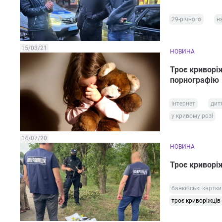
29-річного
н
15/03/21
НОВИНА
Троє криворі
порнографію
інтернет
дит
у кривому розі
14/07/20
НОВИНА
Троє криворіж
банківські картки
троє криворіжців