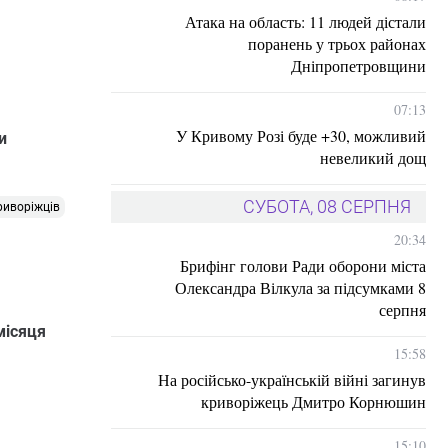
Атака на область: 11 людей дістали
поранень у трьох районах
Дніпропетровщини
07:13
У Кривому Розі буде +30, можливий
и
невеликий дощ
СУБОТА, 08 СЕРПНЯ
риворіжців
20:34
Брифінг голови Ради оборони міста
Олександра Вілкула за підсумками 8
серпня
місяця
15:58
На російсько-українській війні загинув
криворіжець Дмитро Корнюшин
15:10