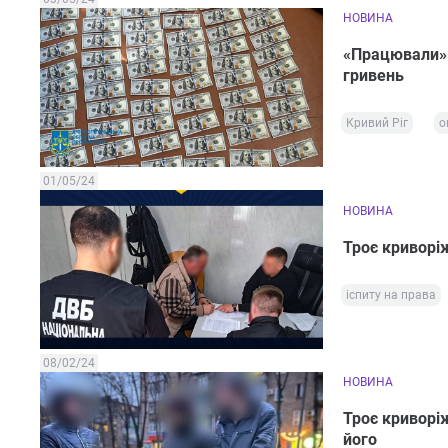
НОВИНА
«Працювали» 
гривень
Кривий Ріг
о
01/05/24
НОВИНА
Троє криворіж
іспиту на права
08/02/24
НОВИНА
Троє криворіж
його