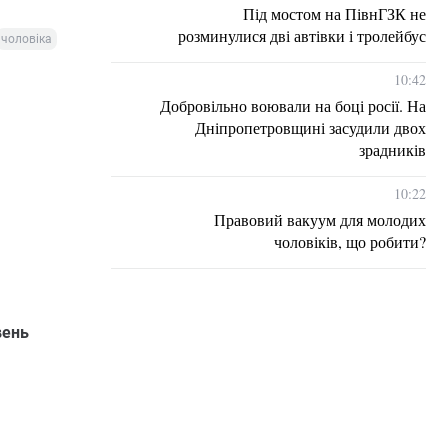
Під мостом на ПівнГЗК не
розминулися дві автівки і тролейбус
чоловіка
10:42
Добровільно воювали на боці росії. На
Дніпропетровщині засудили двох
зрадників
10:22
Правовий вакуум для молодих
чоловіків, що робити?
вень