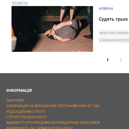
30/09/19
НОВИНА
Судять трьох 
жорстоко побили
у кривому розі п
1
2
ІНФОРМАЦІЯ
ЗАКУПІВЛІ
ІНФОРМАЦІЯ НА ВИКОНАННЯ ПОСТАНОВИ КМУ № 1266
РЕДАКЦІЙНИЙ СТАТУТ
СТРУКТУРА ВЛАСНОСТІ
ВІДОМОСТІ ПРО КІНЦЕВИХ БЕНЕФІЦІАРНИХ ВЛАСНИКІВ
ФІНЗВІТНІСТЬ ЗА 1 КВАРТАЛ 2024 РОКУ