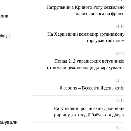
Патрульний з Кривого Рогу безжально
палить ворога на фронті
йона
14:16
На Харківщині командир артдивізіону
ріжців
торгував тротилом
13:46
Понад 212 українських вступників
отримали рекомендації до зарахування
12:38
8 серпня – Всесвітній день котів
11:14
На Київщині російський дрон вбив
трирічну дитину, її бабусю та дідуся
рабували
10:52