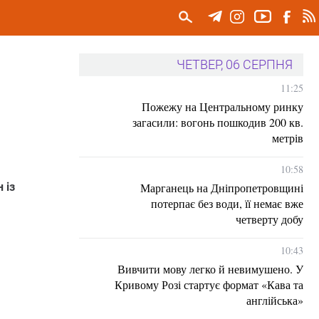
ЧЕТВЕР, 06 СЕРПНЯ
11:25
Пожежу на Центральному ринку
загасили: вогонь пошкодив 200 кв.
метрів
10:58
Марганець на Дніпропетровщині
 із
потерпає без води, її немає вже
четверту добу
10:43
Вивчити мову легко й невимушено. У
Кривому Розі стартує формат «Кава та
англійська»