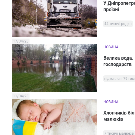
У Дніпропетро
проїзні
44 тисячі родин
17/04/23
НОВИНА
Велика вода. 
господарств
підтоплені 79 го
11/04/23
НОВИНА
Хлопчиків біл
малюків
7 тисячі малюків