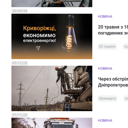
20/05/24
НОВИНА
20 травня з 1
погодинних з
20 травня
гр
05/12/23
НОВИНА
Через обстрі
Дніпропетров
Обленерго
о
27/11/23
НОВИНА