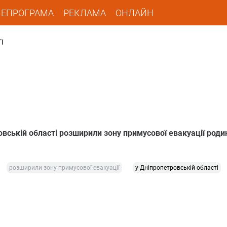
ЛЕПРОГРАМА
РЕКЛАМА
ОНЛАЙН
І
вській області розширили зону примусової евакуації родин
розширили зону примусової евакуації
у Дніпропетровській області