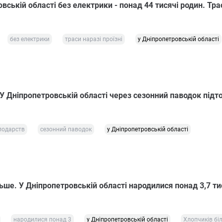
вській області без електрики - понад 44 тисячі родин. Тра
без електрики
траси наразі проїзні
у Дніпропетровській області
У Дніпропетровській області через сезонний паводок підто
сподарств
сезонний паводок
у Дніпропетровській області
ьше. У Дніпропетровській області народилися понад 3,7 ти
народилися понад 3
у Дніпропетровській області
Хлопчиків бі