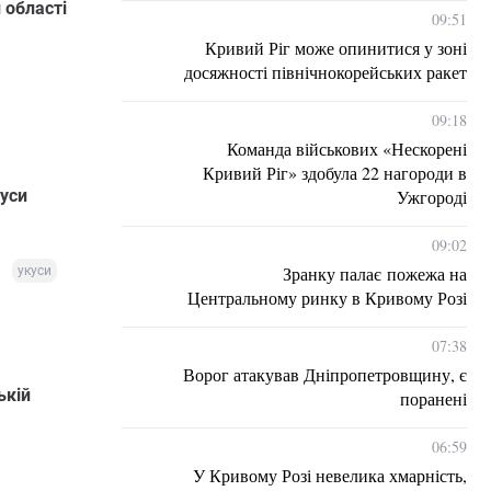
 області
09:51
Кривий Ріг може опинитися у зоні
досяжності північнокорейських ракет
09:18
Команда військових «Нескорені
Кривий Ріг» здобула 22 нагороди в
Ужгороді
куси
09:02
Зранку палає пожежа на
укуси
Центральному ринку в Кривому Розі
07:38
Ворог атакував Дніпропетровщину, є
ькій
поранені
06:59
У Кривому Розі невелика хмарність,