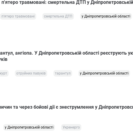
 п'ятеро травмовані: смертельна ДТП у Дніпропетровській
п'ятеро травмовані
смертельна ДТП
у Дніпропетровській області
антул, ангіопа. У Дніпропетровській області реєструють у
уків
курт
отруйних павуків
тарантул
у Дніпропетровській області
ричин та через бойові дії є знеструмлення у Дніпропетровс
у Дніпропетровській області
Укренерго