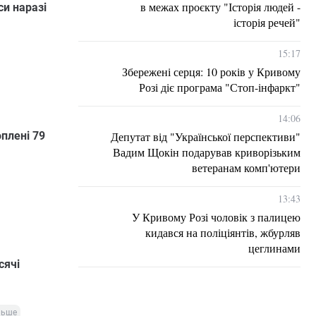
в межах проєкту "Історія людей -
си наразі
історія речей"
15:17
Збережені серця: 10 років у Кривому
Розі діє програма "Стоп-інфаркт"
14:06
Депутат від "Української перспективи"
плені 79
Вадим Щокін подарував криворізьким
ветеранам комп'ютери
13:43
У Кривому Розі чоловік з палицею
кидався на поліціянтів, жбурляв
цеглинами
сячі
льше