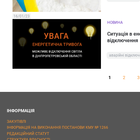
16/01/23
НОВИНА
Ситуація в ен
відключення
аварійні відключ
1
2
3
ІНФОРМАЦІЯ
ЗАКУПІВЛІ
ІНФОРМАЦІЯ НА ВИКОНАННЯ ПОСТАНОВИ КМУ № 1266
РЕДАКЦІЙНИЙ СТАТУТ
СТРУКТУРА ВЛАСНОСТІ