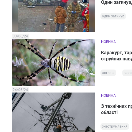
Один загинув,
один загинув
30/06/24
НОВИНА
Каракурт, тар
отруйних пав
ангіопа
кара
24/06/24
НОВИНА
З технічних п
області
знеструмлення