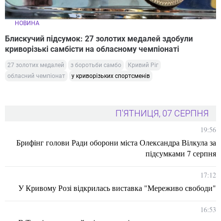
НОВИНА
Блискучий підсумок: 27 золотих медалей здобули
криворізькі самбісти на обласному чемпіонаті
27 золотих медалей
з боротьби самбо
Кривий Ріг
обласний чемпіонат
у криворізьких спортсменів
П'ЯТНИЦЯ, 07 СЕРПНЯ
19:56
Брифінг голови Ради оборони міста Олександра Вілкула за
підсумками 7 серпня
17:12
У Кривому Розі відкрилась виставка "Мереживо свободи"
16:53