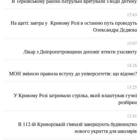
В Тернівському районі патрульні врятували з води дитину
15:43
На щиті: завтра у Кривому Розі в останню путь проведуть
Олександра Дєдяєва
15:07
Лікар з Дніпропетровщини допоміг втекти ухилянту
14:26
МОН змінило правила вступу до університетів: що відомо?
13:25
У Кривому Розі затримали стрілка, який влаштував гучні
розбірки
12:41
В 112-ій Криворізькій гімназії завершують будівництво
нового укриття для школярів