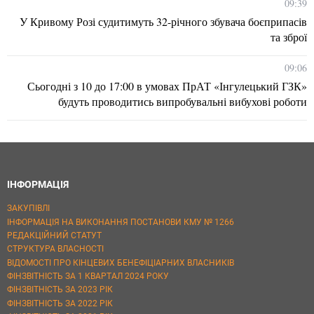
09:39
У Кривому Розі судитимуть 32-річного збувача боєприпасів
та зброї
09:06
Сьогодні з 10 до 17:00 в умовах ПрАТ «Інгулецький ГЗК»
будуть проводитись випробувальні вибухові роботи
ІНФОРМАЦІЯ
ЗАКУПІВЛІ
ІНФОРМАЦІЯ НА ВИКОНАННЯ ПОСТАНОВИ КМУ № 1266
РЕДАКЦІЙНИЙ СТАТУТ
СТРУКТУРА ВЛАСНОСТІ
ВІДОМОСТІ ПРО КІНЦЕВИХ БЕНЕФІЦІАРНИХ ВЛАСНИКІВ
ФІНЗВІТНІСТЬ ЗА 1 КВАРТАЛ 2024 РОКУ
ФІНЗВІТНІСТЬ ЗА 2023 РІК
ФІНЗВІТНІСТЬ ЗА 2022 РІК