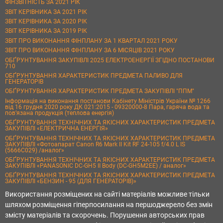
ФІНЗВІТНІСТЬ ЗА 2021 РІК
ЗВІТ КЕРІВНИКА ЗА 2021 РІК
ЗВІТ КЕРІВНИКА ЗА 2020 РІК
ЗВІТ КЕРІВНИКА ЗА 2019 РІК
ЗВІТ ПРО ВИКОНАННЯ ФІНПЛАНУ ЗА 1 КВАРТАЛ 2021 РОКУ
ЗВІТ ПРО ВИКОНАННЯ ФІНПЛАНУ ЗА 6 МІСЯЦІВ 2021 РОКУ
ОБҐРУНТУВАННЯ ЗАКУПІВЛІ 2025 ЕЛЕКТРОЕНЕРГІЇ ЗГІДНО ПОСТАНОВИ
710
ОБҐРУНТУВАННЯ ХАРАКТЕРИСТИК ПРЕДМЕТА ПАЛИВО ДЛЯ
ГЕНЕРАТОРІВ
ОБҐРУНТУВАННЯ ХАРАКТЕРИСТИК ПРЕДМЕТА ЗАКУПІВЛІ "ППМ"
Інформація на виконання постанови Кабінету Міністрів України № 1266
від 16 грудня 2020 року ДК 021:2015 - 09320000-8 Пара, гаряча вода та
пов’язана продукція (теплова енергія)
ОБҐРУНТУВАННЯ ТЕХНІЧНИХ ТА ЯКІСНИХ ХАРАКТЕРИСТИК ПРЕДМЕТА
ЗАКУПІВЛІ «ЕЛЕКТРИЧНА ЕНЕРГІЯ»
ОБҐРУНТУВАННЯ ТЕХНІЧНИХ ТА ЯКІСНИХ ХАРАКТЕРИСТИК ПРЕДМЕТА
ЗАКУПІВЛІ «Фотоапарат Canon R6 Mark II Kit RF 24-105 f/4.0 L IS
(5666C029) /аналог»
ОБҐРУНТУВАННЯ ТЕХНІЧНИХ ТА ЯКІСНИХ ХАРАКТЕРИСТИК ПРЕДМЕТА
ЗАКУПІВЛІ «PANASONIC DC-GH5 II Body (DC-GH5M2EE) / аналог»
ОБҐРУНТУВАННЯ ТЕХНІЧНИХ ТА ЯКІСНИХ ХАРАКТЕРИСТИК ПРЕДМЕТА
ЗАКУПІВЛІ «БЕНЗИН - 95 (ДЛЯ ГЕНЕРАТОРІВ)»
Використання розміщених на сайті матеріалів можливе тільки
шляхом розміщення гіперпосилання на першоджерело без змін
змісту матеріалів та скорочень. Порушення авторських прав