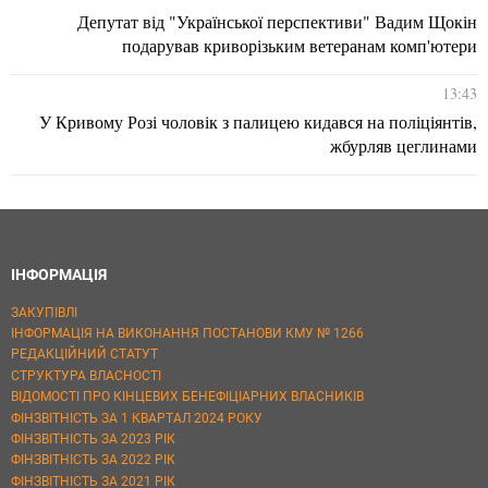
Депутат від "Української перспективи" Вадим Щокін
подарував криворізьким ветеранам комп'ютери
13:43
У Кривому Розі чоловік з палицею кидався на поліціянтів,
жбурляв цеглинами
ІНФОРМАЦІЯ
ЗАКУПІВЛІ
ІНФОРМАЦІЯ НА ВИКОНАННЯ ПОСТАНОВИ КМУ № 1266
РЕДАКЦІЙНИЙ СТАТУТ
СТРУКТУРА ВЛАСНОСТІ
ВІДОМОСТІ ПРО КІНЦЕВИХ БЕНЕФІЦІАРНИХ ВЛАСНИКІВ
ФІНЗВІТНІСТЬ ЗА 1 КВАРТАЛ 2024 РОКУ
ФІНЗВІТНІСТЬ ЗА 2023 РІК
ФІНЗВІТНІСТЬ ЗА 2022 РІК
ФІНЗВІТНІСТЬ ЗА 2021 РІК