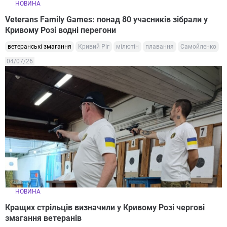
НОВИНА
Veterans Family Games: понад 80 учасників зібрали у
Кривому Розі водні перегони
ветеранські змагання
Кривий Ріг
мілютін
плавання
Самойленко
04/07/26
НОВИНА
Кращих стрільців визначили у Кривому Розі чергові
змагання ветеранів