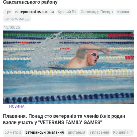
Саксаганського району
ігри
ветеранські змагання
Кривий Ріг
Олександр Пискун
сороки
суперкоманда
15/03/25
НОВИНА
Плавання. Понад сто ветеранів та членів їхніх родин
взяли участь у "VETERANS FAMILY GAMES"
50 метрів
ветеранські змагання
дистанція
з плавання
Кривий Ріг