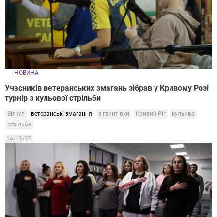
НОВИНА
Учасників ветеранських змагань зібрав у Кривому Розі
турнір з кульової стрільби
Вілкул
ветеранські змагання
з гвинтівки
Кривий Ріг
кульова
стрільба
14/11/25