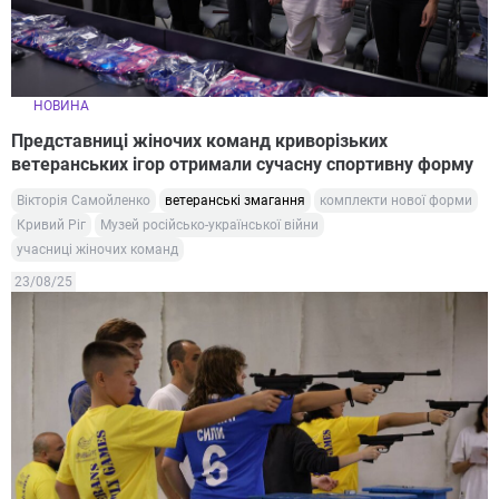
НОВИНА
Представниці жіночих команд криворізьких
ветеранських ігор отримали сучасну спортивну форму
Вікторія Самойленко
ветеранські змагання
комплекти нової форми
Кривий Ріг
Музей російсько-української війни
учасниці жіночих команд
23/08/25