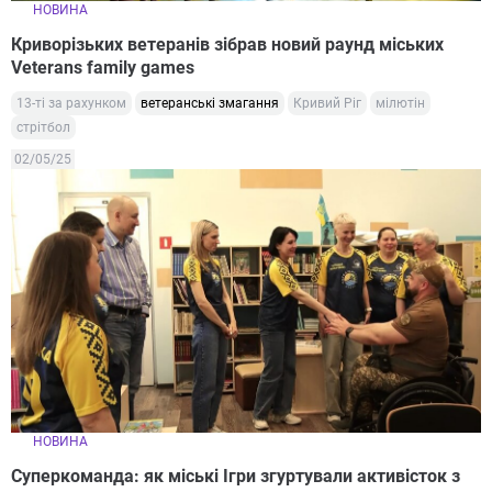
НОВИНА
Криворізьких ветеранів зібрав новий раунд міських
Veterans family games
13-ті за рахунком
ветеранські змагання
Кривий Ріг
мілютін
стрітбол
02/05/25
НОВИНА
Суперкоманда: як міські Ігри згуртували активісток з