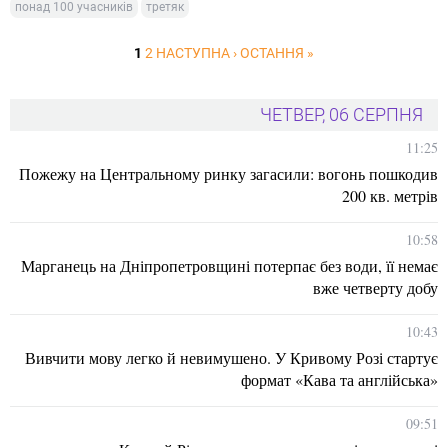
понад 100 учасників
третяк
1
2
НАСТУПНА ›
ОСТАННЯ »
ЧЕТВЕР, 06 СЕРПНЯ
11:25
Пожежу на Центральному ринку загасили: вогонь пошкодив
200 кв. метрів
10:58
Марганець на Дніпропетровщині потерпає без води, її немає
вже четверту добу
10:43
Вивчити мову легко й невимушено. У Кривому Розі стартує
формат «Кава та англійська»
09:51