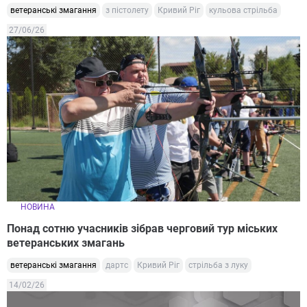
ветеранські змагання
з пістолету
Кривий Ріг
кульова стрільба
27/06/26
НОВИНА
Понад сотню учасників зібрав черговий тур міських
ветеранських змагань
ветеранські змагання
дартс
Кривий Ріг
стрільба з луку
14/02/26