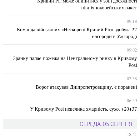
Кривий Ріг може опинитися у зоні досяжності
північнокорейських ракет
09:18
Команда військових «Нескорені Кривий Ріг» здобула 22
нагороди в Ужгороді
09:02
Зранку палає пожежа на Центральному ринку в Кривому
Розі
07:38
Ворог атакував Дніпропетровщину, є поранені
06:59
У Кривому Розі невелика хмарність, сухо. +20+37
СЕРЕДА, 05 СЕРПНЯ
18:41