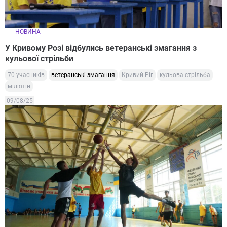
НОВИНА
У Кривому Розі відбулись ветеранські змагання з
кульової стрільби
70 учасників
ветеранські змагання
Кривий Ріг
кульова стрільба
мілютін
09/08/25