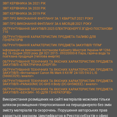
ЗВІТ КЕРІВНИКА ЗА 2021 РІК
ЗВІТ КЕРІВНИКА ЗА 2020 РІК
ЗВІТ КЕРІВНИКА ЗА 2019 РІК
ЗВІТ ПРО ВИКОНАННЯ ФІНПЛАНУ ЗА 1 КВАРТАЛ 2021 РОКУ
ЗВІТ ПРО ВИКОНАННЯ ФІНПЛАНУ ЗА 6 МІСЯЦІВ 2021 РОКУ
ОБҐРУНТУВАННЯ ЗАКУПІВЛІ 2025 ЕЛЕКТРОЕНЕРГІЇ ЗГІДНО ПОСТАНОВИ
710
ОБҐРУНТУВАННЯ ХАРАКТЕРИСТИК ПРЕДМЕТА ПАЛИВО ДЛЯ
ГЕНЕРАТОРІВ
ОБҐРУНТУВАННЯ ХАРАКТЕРИСТИК ПРЕДМЕТА ЗАКУПІВЛІ "ППМ"
Інформація на виконання постанови Кабінету Міністрів України № 1266
від 16 грудня 2020 року ДК 021:2015 - 09320000-8 Пара, гаряча вода та
пов’язана продукція (теплова енергія)
ОБҐРУНТУВАННЯ ТЕХНІЧНИХ ТА ЯКІСНИХ ХАРАКТЕРИСТИК ПРЕДМЕТА
ЗАКУПІВЛІ «ЕЛЕКТРИЧНА ЕНЕРГІЯ»
ОБҐРУНТУВАННЯ ТЕХНІЧНИХ ТА ЯКІСНИХ ХАРАКТЕРИСТИК ПРЕДМЕТА
ЗАКУПІВЛІ «Фотоапарат Canon R6 Mark II Kit RF 24-105 f/4.0 L IS
(5666C029) /аналог»
ОБҐРУНТУВАННЯ ТЕХНІЧНИХ ТА ЯКІСНИХ ХАРАКТЕРИСТИК ПРЕДМЕТА
ЗАКУПІВЛІ «PANASONIC DC-GH5 II Body (DC-GH5M2EE) / аналог»
ОБҐРУНТУВАННЯ ТЕХНІЧНИХ ТА ЯКІСНИХ ХАРАКТЕРИСТИК ПРЕДМЕТА
ЗАКУПІВЛІ «БЕНЗИН - 95 (ДЛЯ ГЕНЕРАТОРІВ)»
Використання розміщених на сайті матеріалів можливе тільки
шляхом розміщення гіперпосилання на першоджерело без змін
змісту матеріалів та скорочень. Порушення авторських прав
карається законом. Ідентифікатор в Реєстрі суб'єктів у сфері