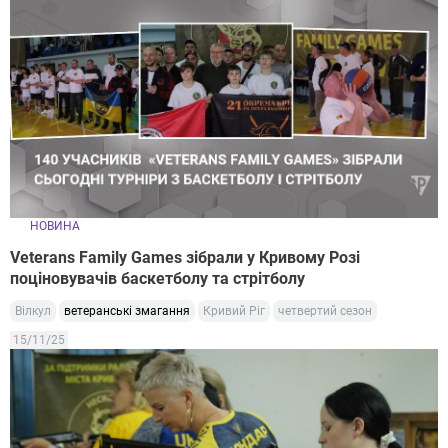
НОВИНА
Veterans Family Games зібрали у Кривому Розі
поціновувачів баскетболу та стрітболу
Вілкул
ветеранські змагання
Кривий Ріг
четвертий сезон
15/11/25