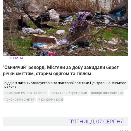
НОВИНА
"Свинячий" рекорд. Містяни за добу закидали берег
річки сміттям, старим одягом та гіллям
відділ з питань благоустрою та житлової політики Центрально-Міського
району
викинули сміття на берег
засмітили берег річки
площа визволення
прибирали сміття
у кривому розі
П'ЯТНИЦЯ, 07 СЕРПНЯ