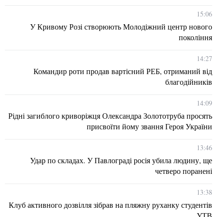
15:06
У Кривому Розі створюють Молодіжний центр нового
покоління
14:27
Командир роти продав вартісний РЕБ, отриманий від
благодійників
14:09
Рідні загиблого криворіжця Олександра Золототруба просять
присвоїти йому звання Героя України
13:46
Удар по складах. У Павлограді росія убила людину, ще
четверо поранені
13:38
Клуб активного дозвілля зібрав на пляжну руханку студентів
УТВ