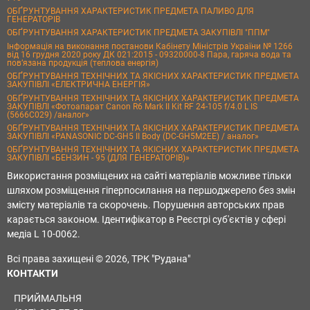
ОБҐРУНТУВАННЯ ХАРАКТЕРИСТИК ПРЕДМЕТА ПАЛИВО ДЛЯ
ГЕНЕРАТОРІВ
ОБҐРУНТУВАННЯ ХАРАКТЕРИСТИК ПРЕДМЕТА ЗАКУПІВЛІ "ППМ"
Інформація на виконання постанови Кабінету Міністрів України № 1266
від 16 грудня 2020 року ДК 021:2015 - 09320000-8 Пара, гаряча вода та
пов’язана продукція (теплова енергія)
ОБҐРУНТУВАННЯ ТЕХНІЧНИХ ТА ЯКІСНИХ ХАРАКТЕРИСТИК ПРЕДМЕТА
ЗАКУПІВЛІ «ЕЛЕКТРИЧНА ЕНЕРГІЯ»
ОБҐРУНТУВАННЯ ТЕХНІЧНИХ ТА ЯКІСНИХ ХАРАКТЕРИСТИК ПРЕДМЕТА
ЗАКУПІВЛІ «Фотоапарат Canon R6 Mark II Kit RF 24-105 f/4.0 L IS
(5666C029) /аналог»
ОБҐРУНТУВАННЯ ТЕХНІЧНИХ ТА ЯКІСНИХ ХАРАКТЕРИСТИК ПРЕДМЕТА
ЗАКУПІВЛІ «PANASONIC DC-GH5 II Body (DC-GH5M2EE) / аналог»
ОБҐРУНТУВАННЯ ТЕХНІЧНИХ ТА ЯКІСНИХ ХАРАКТЕРИСТИК ПРЕДМЕТА
ЗАКУПІВЛІ «БЕНЗИН - 95 (ДЛЯ ГЕНЕРАТОРІВ)»
Використання розміщених на сайті матеріалів можливе тільки
шляхом розміщення гіперпосилання на першоджерело без змін
змісту матеріалів та скорочень. Порушення авторських прав
карається законом. Ідентифікатор в Реєстрі суб'єктів у сфері
медіа L 10-0062.
Всі права захищені © 2026, ТРК "Рудана"
КОНТАКТИ
ПРИЙМАЛЬНЯ