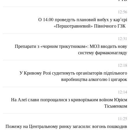
12:56
О 14.00 проведуть плановий вибух у кар’єрі
«Першотравневий» Північного ГЗК
12:31
Препарати з «чорним трикутником»: МОЗ вводить нову
систему фармаконагляду
12:18
У Кривому Розі судитимуть організаторів підпільного
виробництва алкоголю і цигарок
12:14
На Алеї слави попрощалися з криворізьким воїном Юрієм
Тісьменком
11:25
Пожежу на Центральному ринку загасили: вогонь пошкодив