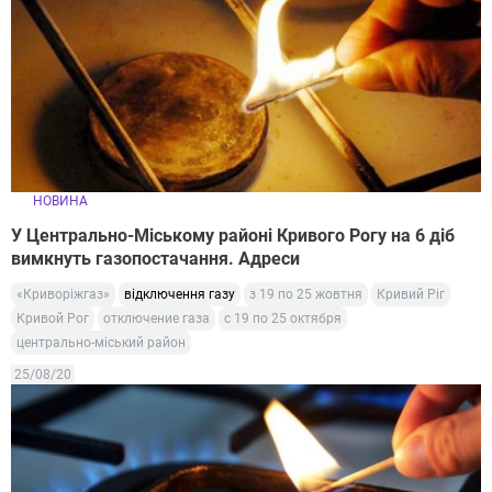
НОВИНА
У Центрально-Міському районі Кривого Рогу на 6 діб
вимкнуть газопостачання. Адреси
«Криворіжгаз»
відключення газу
з 19 по 25 жовтня
Кривий Ріг
Кривой Рог
отключение газа
с 19 по 25 октября
центрально-міський район
25/08/20