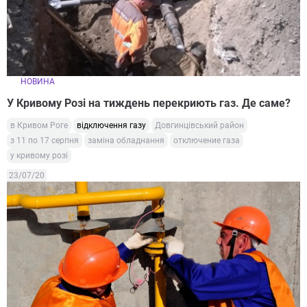
НОВИНА
У Кривому Розі на тиждень перекриють газ. Де саме?
в Кривом Роге
відключення газу
Довгинцівський район
з 11 по 17 серпня
заміна обладнання
отключение газа
у кривому розі
23/07/20