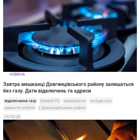
НОВИНА
Завтра мешканці Довгинцівського району залишаться
без газу. Дати відключень та адреси
відключення газу
Кривий Ріг
криворіжгаз
не буде газу
ремонтні роботи
у Довгинцівському районі
15/10/20