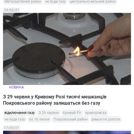
Металургійний район
не буде газу
центрально-міський район
24/06/21
НОВИНА
З 29 червня у Кривому Розі тисячі мешканців
Покровського району залишаться без газу
відключення газу
З 29 червня
Кривий Ріг
криворіжгаз
не буде газу
по 16 липня
Покровський район
ремонтні роботи
17/05/21