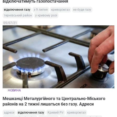
відключатимуть газопостачання
відключення газу
з 9 липня
криворіжгаз
не буде газу
тернівський район
у кривому розі
05/07/21
НОВИНА
Мешканці Металургійного та Центрально-Міського
районів на 2 тижні лишаться без газу. Адреси
адреси
відключення газу
Кривий Ріг
криворіжгаз