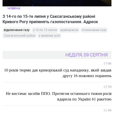
НОВИНА
З 14-го по 15-те липня у Саксаганському районі
Кривого Рогу припинять газопостачання. Адреси
відключення газу
з 14 по 15 липня
криворіжгаз
отключение газа
Саксаганський район
у кривому розі
НЕДІЛЯ, 09 СЕРПНЯ
13:06
10 років тюрми дав криворізький суд нападнику, який завдав
другу 16 ножових поранень
12:50
Не вистачає засобів ППО. Протягом останнього тижня росія
вдарила по Україні 61 ракетою
11:44