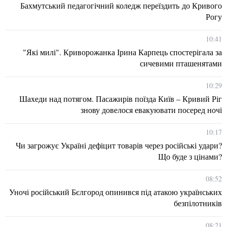
Бахмутський педагогічний коледж переїздить до Кривого
Рогу
10:41
"Які милі". Криворожанка Ірина Карпець спостерігала за
сичевими пташенятами
10:29
Шахеди над потягом. Пасажирів поїзда Київ – Кривий Ріг
знову довелося евакуювати посеред ночі
10:17
Чи загрожує Україні дефіцит товарів через російські удари?
Що буде з цінами?
08:52
Уночі російський Бєлгород опинився під атакою українських
безпілотників
08:21