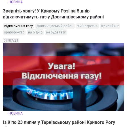
НОВИНА
Зверніть увагу! У Кривому Розі на 5 днів
відключатимуть газ у Довгинцівському районі
відключення газу
Довгинцівський район
з 20 вересня
Кривий Ріг
криворіжгаз
на 5 днів
не буде газу
07/07/21
НОВИНА
Із 9 по 23 липня у Тернівському районі Кривого Рогу