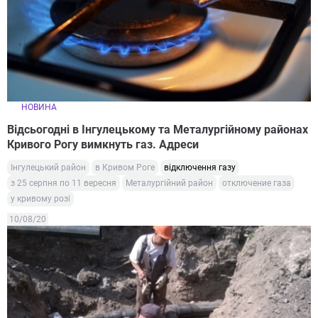
НОВИНА
Відсьогодні в Інгулецькому та Металургійному районах
Кривого Рогу вимкнуть газ. Адреси
Інгулецький район
в Кривом Роге
відключення газу
з 25 серпня по 11 вересня
Металургійний район
отключение газа
у кривому розі
10/08/20