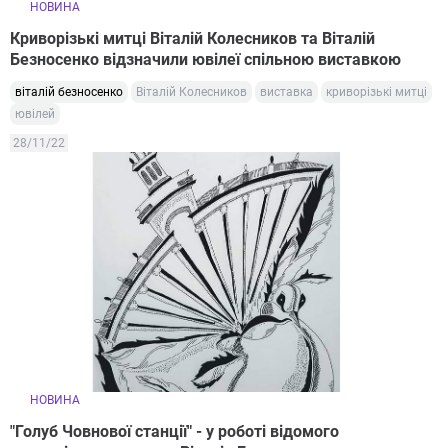
НОВИНА
Криворізькі митці Віталій Колесников та Віталій
Безносенко відзначили ювілеї спільною виставкою
віталій безносенко
Віталій Колесников
виставка
криворізькі митці
ювілей
28/11/22
НОВИНА
"Голуб Човнової станції" - у роботі відомого