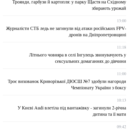
Троянди, гарбузи й картопля: у парку Щастя на Східному
збирають урожай
13:00
Журналісти СТБ ледь не загинули від атаки російських FPV-
дронів на Дніпропетровщині
11:18
Літнього човняра в селі Інгулець звинувачують у
сексуальних домаганнях до дівчини
11:00
Троє вихованок Криворізької ДЮСШ №7 здобули нагороди
Чемпіонату України з боксу
10:13
У Києві Audi влетіла під вантажівку - загинули 2-річна
дитина та її мати
09:42