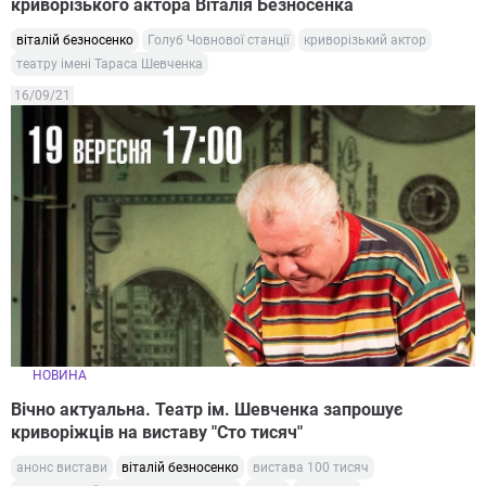
криворізького актора Віталія Безносенка
віталій безносенко
Голуб Човнової станції
криворізький актор
театру імені Тараса Шевченка
16/09/21
НОВИНА
Вічно актуальна. Театр ім. Шевченка запрошує
криворіжців на виставу "Сто тисяч"
анонс вистави
віталій безносенко
вистава 100 тисяч