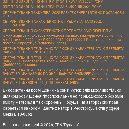
ЗВІТ ПРО ВИКОНАННЯ ФІНПЛАНУ ЗА 1 КВАРТАЛ 2021 РОКУ
ЗВІТ ПРО ВИКОНАННЯ ФІНПЛАНУ ЗА 6 МІСЯЦІВ 2021 РОКУ
ОБҐРУНТУВАННЯ ЗАКУПІВЛІ 2025 ЕЛЕКТРОЕНЕРГІЇ ЗГІДНО ПОСТАНОВИ
710
ОБҐРУНТУВАННЯ ХАРАКТЕРИСТИК ПРЕДМЕТА ПАЛИВО ДЛЯ
ГЕНЕРАТОРІВ
ОБҐРУНТУВАННЯ ХАРАКТЕРИСТИК ПРЕДМЕТА ЗАКУПІВЛІ "ППМ"
Інформація на виконання постанови Кабінету Міністрів України № 1266
від 16 грудня 2020 року ДК 021:2015 - 09320000-8 Пара, гаряча вода та
пов’язана продукція (теплова енергія)
ОБҐРУНТУВАННЯ ТЕХНІЧНИХ ТА ЯКІСНИХ ХАРАКТЕРИСТИК ПРЕДМЕТА
ЗАКУПІВЛІ «ЕЛЕКТРИЧНА ЕНЕРГІЯ»
ОБҐРУНТУВАННЯ ТЕХНІЧНИХ ТА ЯКІСНИХ ХАРАКТЕРИСТИК ПРЕДМЕТА
ЗАКУПІВЛІ «Фотоапарат Canon R6 Mark II Kit RF 24-105 f/4.0 L IS
(5666C029) /аналог»
ОБҐРУНТУВАННЯ ТЕХНІЧНИХ ТА ЯКІСНИХ ХАРАКТЕРИСТИК ПРЕДМЕТА
ЗАКУПІВЛІ «PANASONIC DC-GH5 II Body (DC-GH5M2EE) / аналог»
ОБҐРУНТУВАННЯ ТЕХНІЧНИХ ТА ЯКІСНИХ ХАРАКТЕРИСТИК ПРЕДМЕТА
ЗАКУПІВЛІ «БЕНЗИН - 95 (ДЛЯ ГЕНЕРАТОРІВ)»
Використання розміщених на сайті матеріалів можливе тільки
шляхом розміщення гіперпосилання на першоджерело без змін
змісту матеріалів та скорочень. Порушення авторських прав
карається законом. Ідентифікатор в Реєстрі суб'єктів у сфері
медіа L 10-0062.
Всі права захищені © 2026, ТРК "Рудана"