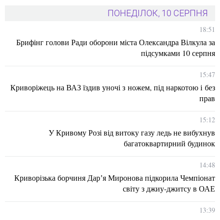
ПОНЕДІЛОК, 10 СЕРПНЯ
18:51
Брифінг голови Ради оборони міста Олександра Вілкула за
підсумками 10 серпня
15:47
Криворіжець на ВАЗ їздив уночі з ножем, під наркотою і без
прав
15:12
У Кривому Розі від витоку газу ледь не вибухнув
багатоквартирний будинок
14:48
Криворізька борчиня Дарʼя Миронова підкорила Чемпіонат
світу з джиу-джитсу в ОАЕ
13:39