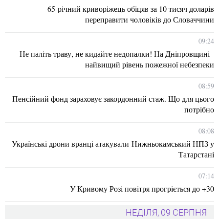
65-річний криворіжець обіцяв за 10 тисяч доларів
переправити чоловіків до Словаччини
09:24
Не паліть траву, не кидайте недопалки! На Дніпровщині -
найвищий рівень пожежної небезпеки
08:59
Пенсійний фонд зараховує закордонний стаж. Що для цього
потрібно
08:08
Українські дрони вранці атакували Нижньокамський НПЗ у
Татарстані
07:14
У Кривому Розі повітря прогріється до +30
НЕДІЛЯ, 09 СЕРПНЯ