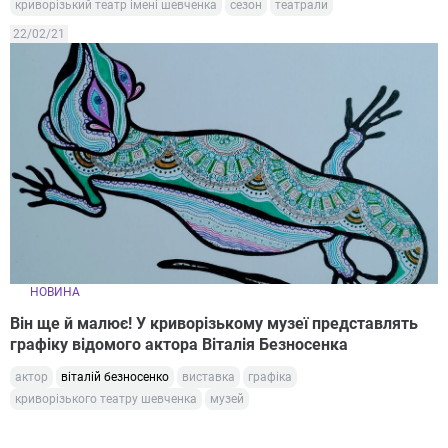
криворізький театр імені шевченка
сезон
театрали
22/02/21
НОВИНА
Він ще й малює! У криворізькому музеї представлять
графіку відомого актора Віталія Безносенка
актор
віталій безносенко
виставка
графіка
криворізького театру шевченка
музей