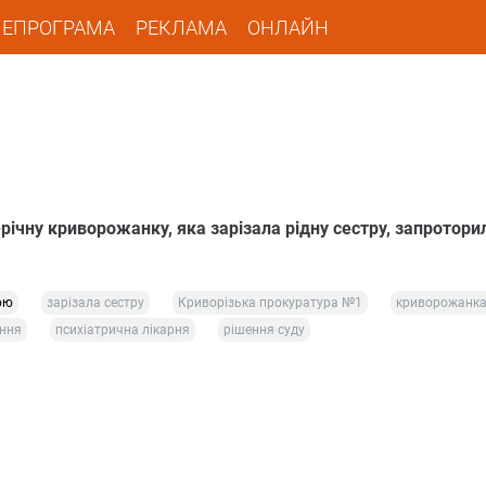
ЛЕПРОГРАМА
РЕКЛАМА
ОНЛАЙН
річну криворожанку, яка зарізала рідну сестру, запротори
ою
зарізала сестру
Криворізька прокуратура №1
криворожанка
ання
психіатрична лікарня
рішення суду