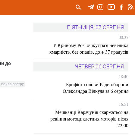
П'ЯТНИЦЯ, 07 СЕРПНЯ
00:37
У Кривому Розі очікується невелика
хмарність, без опадів, до + 37 градусів
ли до
ЧЕТВЕР, 06 СЕРПНЯ
18:40
Брифінг голови Ради оборони
 вбила сестру
Олександра Вілкула за 6 серпня
16:51
Мешканці Карачунів скаржаться на
ревіння мотоциклетних моторів після
22.00