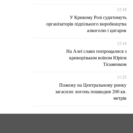
12:18
У Кривому Розі судитимуть
організаторів підпільного виробництва
алкоголю і цигарок
12:14
На Алеї слави попрощалися з
криворізьким воїном Юрієм
Тісьменком
11:25
Пожежу на Центральному ринку
загасили: вогонь пошкодив 200 кв.
метрів