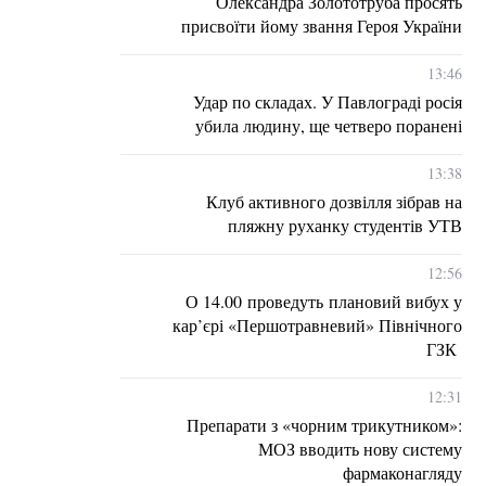
Олександра Золототруба просять
присвоїти йому звання Героя України
13:46
Удар по складах. У Павлограді росія
убила людину, ще четверо поранені
13:38
Клуб активного дозвілля зібрав на
пляжну руханку студентів УТВ
12:56
О 14.00 проведуть плановий вибух у
кар’єрі «Першотравневий» Північного
ГЗК
12:31
Препарати з «чорним трикутником»:
МОЗ вводить нову систему
фармаконагляду