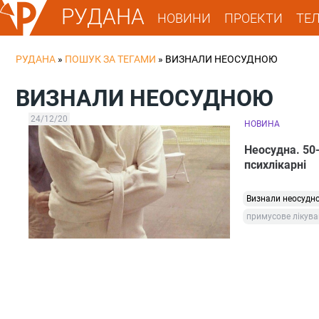
РУДАНА
НОВИНИ
ПРОЕКТИ
ТЕ
РУДАНА
»
ПОШУК ЗА ТЕГАМИ
»
ВИЗНАЛИ НЕОСУДНОЮ
ВИЗНАЛИ НЕОСУДНОЮ
24/12/20
НОВИНА
Неосудна. 50-
психлікарні
Визнали неосудн
примусове лікув