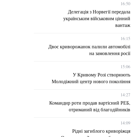
16:50
Делегація з Норвегії передала
українським військовим цінний
вантаж
16:15
Двоє криворожанок палили автомобілі
на замовлення росії
15:06
У Кривому Розі створюють
Молодіжний центр нового покоління
14:27
Командир роти продав вартісний РЕБ,
отриманий від благодійників
14:09
Рідні загиблого криворіжця