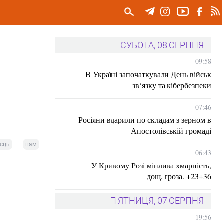
СУБОТА, 08 СЕРПНЯ
09:58
В Україні започаткували День військ
зв‘язку та кібербезпеки
07:46
Росіяни вдарили по складам з зерном в
Апостолівській громаді
ієць
пам
06:43
У Кривому Розі мінлива хмарність,
дощ, гроза. +23+36
П'ЯТНИЦЯ, 07 СЕРПНЯ
19:56