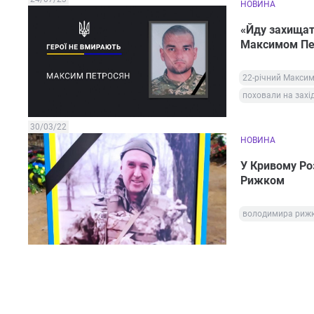
НОВИНА
«Йду захищат
Максимом Пе
22-річний Макси
поховали на захі
30/03/22
НОВИНА
У Кривому Ро
Рижком
володимира риж