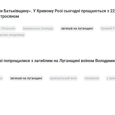
и Батьківщину». У Кривому Розі сьогодні прощаються з 22
тросяном
м Петросян
вірменська громада
загинув на луганщині
Кривий Р
дному кладовищі
зі попрощалися з загиблим на Луганщині воїном Володим
ка
загинув на луганщині
криворізький воїн
поховали
у кри