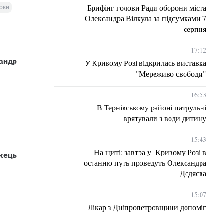
Брифінг голови Ради оборони міста
роки
Олександра Вілкула за підсумками 7
серпня
17:12
сандр
У Кривому Розі відкрилась виставка
"Мереживо свободи"
16:53
В Тернівському районі патрульні
врятували з води дитину
15:43
На щиті: завтра у Кривому Розі в
іжець
останню путь проведуть Олександра
Дєдяєва
15:07
Лікар з Дніпропетровщини допоміг