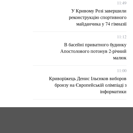
11:49
У Кривому Розі завершили
реконструкцію спортивного
майданчика у 74 гімназії
11:12
В басейні приватного будинку
Апостолового потонув 2-річний
малюк
11:00
Криворіжець Денис Ільєнков виборов
бронзу на Європейській олімпіаді з
інформатики