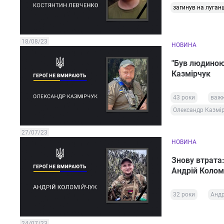
загинув на луган
18/08/23
НОВИНА
"Був людиною
Казмірчук
43 роки
важк
Олександр Казмі
27/07/23
НОВИНА
Знову втрата
Андрій Колом
32 роки
Андр
24/07/23