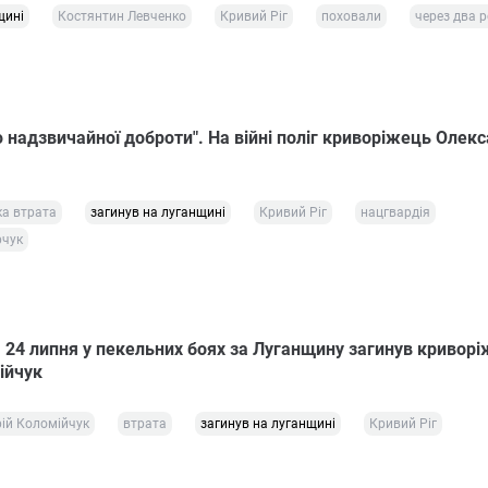
щині
Костянтин Левченко
Кривий Ріг
поховали
через два 
 надзвичайної доброти". На війні поліг криворіжець Олек
а втрата
загинув на луганщині
Кривий Ріг
нацгвардія
рчук
: 24 липня у пекельних боях за Луганщину загинув кривор
ійчук
ій Коломійчук
втрата
загинув на луганщині
Кривий Ріг