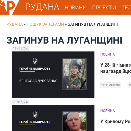
РУДАНА
НОВИНИ
ПРОЕКТИ
ТЕ
РУДАНА
»
ПОШУК ЗА ТЕГАМИ
»
ЗАГИНУВ НА ЛУГАНЩИНІ
ЗАГИНУВ НА ЛУГАНЩИНІ
01/11/24
НОВИНА
У 28-ій гімна
нацгвардійц
28 гімназія
В
23/07/24
НОВИНА
У Кривому Ро