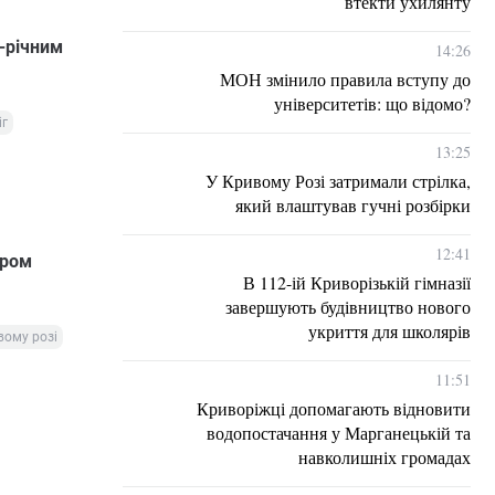
втекти ухилянту
-річним
14:26
МОН змінило правила вступу до
університетів: що відомо?
іг
13:25
У Кривому Розі затримали стрілка,
який влаштував гучні розбірки
12:41
иром
В 112-ій Криворізькій гімназії
завершують будівництво нового
укриття для школярів
вому розі
11:51
Криворіжці допомагають відновити
водопостачання у Марганецькій та
навколишніх громадах