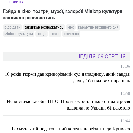
НОВИНА
Гайда в кіно, театри, музеї, галереї! Міністр культури
закликав розважатись
відвідати
закликав розважатись
кіно
карантин вихідного дня
міністр культури
не діє
театр
ткаченко
НЕДІЛЯ, 09 СЕРПНЯ
13:06
10 років тюрми дав криворізький суд нападнику, який завдав
другу 16 ножових поранень
12:50
Не вистачає засобів ППО. Протягом останнього тижня росія
вдарила по Україні 61 ракетою
11:44
Бахмутський педагогічний коледж переїздить до Кривого