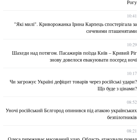
Рогу
10:41
"Які милі". Криворожанка Ірина Карпець спостерігала за
сичевими пташенятами
10:29
Шахеди над потягом. Пасажирів поїзда Київ – Кривий Ріг
знову довелося евакуювати посеред ночі
10:17
Чи загрожує Україні дефіцит товарів через російські удари?
Що буде з цінами?
08:52
Уночі російський Бєлгород опинився під атакою українських
безпілотників
08:21
Одеса переживає масований удар. Область атакували понад