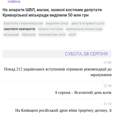
НОВИНА
На апарати ШВЛ, маски, захисні костюми депутати
Криворізької міськради виділили 50 млн грн
боротьба з коронавірусом
виділили гроші
депутати кривого рогу
закупівля препаратів
захисні костюми
криворізька міська рада
міськрада
Мурашко
позачергова сесія
сесія
СУБОТА, 08 СЕРПНЯ
13:46
Понад 212 українських вступників отримали рекомендації до
зарахування
12:38
8 серпня – Всесвітній день котів
11:14
На Київщині російський дрон вбив трирічну дитину, її