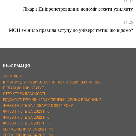
15:07
Лікар з Дніпропетровщини допоміг втекти ухилянту
14:26
МОН змінило правила вступу до університетів: що відомо?
ІНФОРМАЦІЯ
ЗАКУПІВЛІ
ІНФОРМАЦІЯ НА ВИКОНАННЯ ПОСТАНОВИ КМУ № 1266
РЕДАКЦІЙНИЙ СТАТУТ
СТРУКТУРА ВЛАСНОСТІ
ВІДОМОСТІ ПРО КІНЦЕВИХ БЕНЕФІЦІАРНИХ ВЛАСНИКІВ
ФІНЗВІТНІСТЬ ЗА 1 КВАРТАЛ 2024 РОКУ
ФІНЗВІТНІСТЬ ЗА 2023 РІК
ФІНЗВІТНІСТЬ ЗА 2022 РІК
ФІНЗВІТНІСТЬ ЗА 2021 РІК
ЗВІТ КЕРІВНИКА ЗА 2021 РІК
ЗВІТ КЕРІВНИКА ЗА 2020 РІК