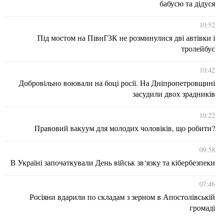
бабусю та дідуся
10:52
Під мостом на ПівнГЗК не розминулися дві автівки і
тролейбус
10:42
Добровільно воювали на боці росії. На Дніпропетровщині
засудили двох зрадників
10:22
Правовий вакуум для молодих чоловіків, що робити?
09:58
В Україні започаткували День військ зв‘язку та кібербезпеки
07:46
Росіяни вдарили по складам з зерном в Апостолівській
громаді