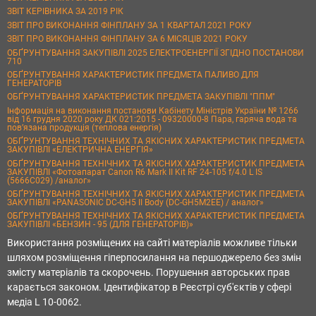
ЗВІТ КЕРІВНИКА ЗА 2019 РІК
ЗВІТ ПРО ВИКОНАННЯ ФІНПЛАНУ ЗА 1 КВАРТАЛ 2021 РОКУ
ЗВІТ ПРО ВИКОНАННЯ ФІНПЛАНУ ЗА 6 МІСЯЦІВ 2021 РОКУ
ОБҐРУНТУВАННЯ ЗАКУПІВЛІ 2025 ЕЛЕКТРОЕНЕРГІЇ ЗГІДНО ПОСТАНОВИ
710
ОБҐРУНТУВАННЯ ХАРАКТЕРИСТИК ПРЕДМЕТА ПАЛИВО ДЛЯ
ГЕНЕРАТОРІВ
ОБҐРУНТУВАННЯ ХАРАКТЕРИСТИК ПРЕДМЕТА ЗАКУПІВЛІ "ППМ"
Інформація на виконання постанови Кабінету Міністрів України № 1266
від 16 грудня 2020 року ДК 021:2015 - 09320000-8 Пара, гаряча вода та
пов’язана продукція (теплова енергія)
ОБҐРУНТУВАННЯ ТЕХНІЧНИХ ТА ЯКІСНИХ ХАРАКТЕРИСТИК ПРЕДМЕТА
ЗАКУПІВЛІ «ЕЛЕКТРИЧНА ЕНЕРГІЯ»
ОБҐРУНТУВАННЯ ТЕХНІЧНИХ ТА ЯКІСНИХ ХАРАКТЕРИСТИК ПРЕДМЕТА
ЗАКУПІВЛІ «Фотоапарат Canon R6 Mark II Kit RF 24-105 f/4.0 L IS
(5666C029) /аналог»
ОБҐРУНТУВАННЯ ТЕХНІЧНИХ ТА ЯКІСНИХ ХАРАКТЕРИСТИК ПРЕДМЕТА
ЗАКУПІВЛІ «PANASONIC DC-GH5 II Body (DC-GH5M2EE) / аналог»
ОБҐРУНТУВАННЯ ТЕХНІЧНИХ ТА ЯКІСНИХ ХАРАКТЕРИСТИК ПРЕДМЕТА
ЗАКУПІВЛІ «БЕНЗИН - 95 (ДЛЯ ГЕНЕРАТОРІВ)»
Використання розміщених на сайті матеріалів можливе тільки
шляхом розміщення гіперпосилання на першоджерело без змін
змісту матеріалів та скорочень. Порушення авторських прав
карається законом. Ідентифікатор в Реєстрі суб'єктів у сфері
медіа L 10-0062.