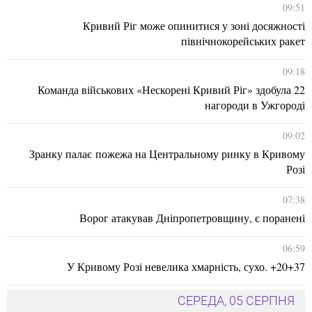
09:51
Кривий Ріг може опинитися у зоні досяжності
північнокорейських ракет
09:18
Команда військових «Нескорені Кривий Ріг» здобула 22
нагороди в Ужгороді
09:02
Зранку палає пожежа на Центральному ринку в Кривому
Розі
07:38
Ворог атакував Дніпропетровщину, є поранені
06:59
У Кривому Розі невелика хмарність, сухо. +20+37
СЕРЕДА, 05 СЕРПНЯ