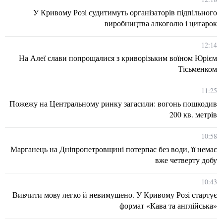
У Кривому Розі судитимуть організаторів підпільного
виробництва алкоголю і цигарок
12:14
На Алеї слави попрощалися з криворізьким воїном Юрієм
Тісьменком
11:25
Пожежу на Центральному ринку загасили: вогонь пошкодив
200 кв. метрів
10:58
Марганець на Дніпропетровщині потерпає без води, її немає
вже четверту добу
10:43
Вивчити мову легко й невимушено. У Кривому Розі стартує
формат «Кава та англійська»