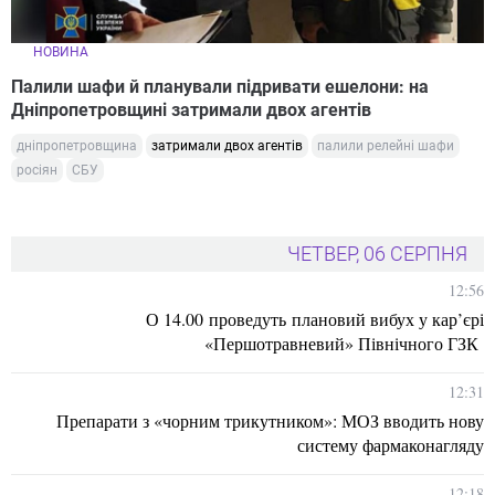
НОВИНА
Палили шафи й планували підривати ешелони: на
Дніпропетровщині затримали двох агентів
дніпропетровщина
затримали двох агентів
палили релейні шафи
росіян
СБУ
ЧЕТВЕР, 06 СЕРПНЯ
12:56
О 14.00 проведуть плановий вибух у кар’єрі
«Першотравневий» Північного ГЗК
12:31
Препарати з «чорним трикутником»: МОЗ вводить нову
систему фармаконагляду
12:18