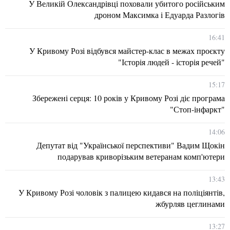
У Великій Олександрівці поховали убитого російським
дроном Максимка і Едуарда Разлогів
16:41
У Кривому Розі відбувся майстер-клас в межах проєкту
"Історія людей - історія речей"
15:17
Збережені серця: 10 років у Кривому Розі діє програма
"Стоп-інфаркт"
14:06
Депутат від "Української перспективи" Вадим Щокін
подарував криворізьким ветеранам комп'ютери
13:43
У Кривому Розі чоловік з палицею кидався на поліціянтів,
жбурляв цеглинами
13:27