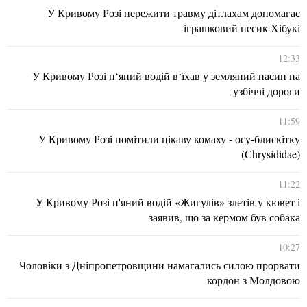
У Кривому Розі пережити травму дітлахам допомагає
іграшковий песик Хібукі
12:33
У Кривому Розі п‘яний водій в‘їхав у земляний насип на
узбіччі дороги
11:59
У Кривому Розі помітили цікаву комаху - осу-блискітку
(Chrysididae)
11:22
У Кривому Розі п'яний водій «Жигулів» злетів у кювет і
заявив, що за кермом був собака
10:27
Чоловіки з Дніпропетровщини намагались силою прорвати
кордон з Молдовою