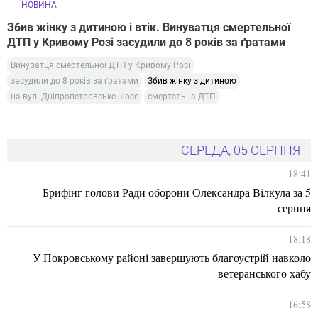
НОВИНА
Збив жінку з дитиною і втік. Винуватця смертельної
ДТП у Кривому Розі засудили до 8 років за ґратами
Винуватця смертельної ДТП у Кривому Розі
засудили до 8 років за ґратами
Збив жінку з дитиною
на вул. Дніпропетровське шосе
смертельна ДТП
СЕРЕДА, 05 СЕРПНЯ
18:41
Брифінг голови Ради оборони Олександра Вілкула за 5
серпня
18:18
У Покровському районі завершують благоустрій навколо
ветеранського хабу
16:58