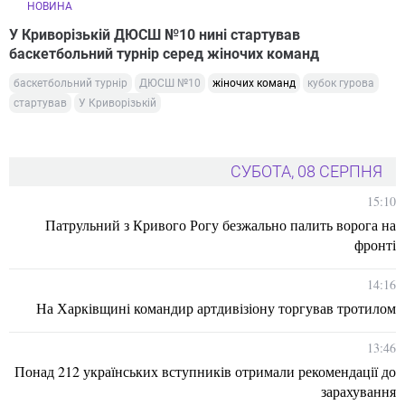
НОВИНА
У Криворізькій ДЮСШ №10 нині стартував
баскетбольний турнір серед жіночих команд
баскетбольний турнір
ДЮСШ №10
жіночих команд
кубок гурова
стартував
У Криворізькій
СУБОТА, 08 СЕРПНЯ
15:10
Патрульний з Кривого Рогу безжально палить ворога на
фронті
14:16
На Харківщині командир артдивізіону торгував тротилом
13:46
Понад 212 українських вступників отримали рекомендації до
зарахування