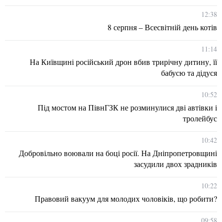
12:38
8 серпня – Всесвітній день котів
11:14
На Київщині російський дрон вбив трирічну дитину, її
бабусю та дідуся
10:52
Під мостом на ПівнГЗК не розминулися дві автівки і
тролейбус
10:42
Добровільно воювали на боці росії. На Дніпропетровщині
засудили двох зрадників
10:22
Правовий вакуум для молодих чоловіків, що робити?
09:58