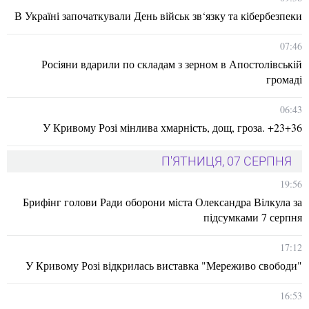
В Україні започаткували День військ зв‘язку та кібербезпеки
07:46
Росіяни вдарили по складам з зерном в Апостолівській
громаді
06:43
У Кривому Розі мінлива хмарність, дощ, гроза. +23+36
П'ЯТНИЦЯ, 07 СЕРПНЯ
19:56
Брифінг голови Ради оборони міста Олександра Вілкула за
підсумками 7 серпня
17:12
У Кривому Розі відкрилась виставка "Мереживо свободи"
16:53