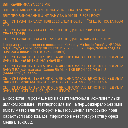
ЗВІТ КЕРІВНИКА ЗА 2019 РІК
ЗВІТ ПРО ВИКОНАННЯ ФІНПЛАНУ ЗА 1 КВАРТАЛ 2021 РОКУ
ЗВІТ ПРО ВИКОНАННЯ ФІНПЛАНУ ЗА 6 МІСЯЦІВ 2021 РОКУ
ОБҐРУНТУВАННЯ ЗАКУПІВЛІ 2025 ЕЛЕКТРОЕНЕРГІЇ ЗГІДНО ПОСТАНОВИ
710
ОБҐРУНТУВАННЯ ХАРАКТЕРИСТИК ПРЕДМЕТА ПАЛИВО ДЛЯ
ГЕНЕРАТОРІВ
ОБҐРУНТУВАННЯ ХАРАКТЕРИСТИК ПРЕДМЕТА ЗАКУПІВЛІ "ППМ"
Інформація на виконання постанови Кабінету Міністрів України № 1266
від 16 грудня 2020 року ДК 021:2015 - 09320000-8 Пара, гаряча вода та
пов’язана продукція (теплова енергія)
ОБҐРУНТУВАННЯ ТЕХНІЧНИХ ТА ЯКІСНИХ ХАРАКТЕРИСТИК ПРЕДМЕТА
ЗАКУПІВЛІ «ЕЛЕКТРИЧНА ЕНЕРГІЯ»
ОБҐРУНТУВАННЯ ТЕХНІЧНИХ ТА ЯКІСНИХ ХАРАКТЕРИСТИК ПРЕДМЕТА
ЗАКУПІВЛІ «Фотоапарат Canon R6 Mark II Kit RF 24-105 f/4.0 L IS
(5666C029) /аналог»
ОБҐРУНТУВАННЯ ТЕХНІЧНИХ ТА ЯКІСНИХ ХАРАКТЕРИСТИК ПРЕДМЕТА
ЗАКУПІВЛІ «PANASONIC DC-GH5 II Body (DC-GH5M2EE) / аналог»
ОБҐРУНТУВАННЯ ТЕХНІЧНИХ ТА ЯКІСНИХ ХАРАКТЕРИСТИК ПРЕДМЕТА
ЗАКУПІВЛІ «БЕНЗИН - 95 (ДЛЯ ГЕНЕРАТОРІВ)»
Використання розміщених на сайті матеріалів можливе тільки
шляхом розміщення гіперпосилання на першоджерело без змін
змісту матеріалів та скорочень. Порушення авторських прав
карається законом. Ідентифікатор в Реєстрі суб'єктів у сфері
медіа L 10-0062.