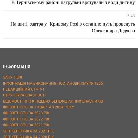
В Тернівському районі патрульні врятували з води дитину
15:43
На щиті: завтра у Кривому Розі в останню путь проведуть
Олександра Дєдяєва
ІНФОРМАЦІЯ
ЗАКУПІВЛІ
ІНФОРМАЦІЯ НА ВИКОНАННЯ ПОСТАНОВИ КМУ № 1266
РЕДАКЦІЙНИЙ СТАТУТ
СТРУКТУРА ВЛАСНОСТІ
ВІДОМОСТІ ПРО КІНЦЕВИХ БЕНЕФІЦІАРНИХ ВЛАСНИКІВ
ФІНЗВІТНІСТЬ ЗА 1 КВАРТАЛ 2024 РОКУ
ФІНЗВІТНІСТЬ ЗА 2023 РІК
ФІНЗВІТНІСТЬ ЗА 2022 РІК
ФІНЗВІТНІСТЬ ЗА 2021 РІК
ЗВІТ КЕРІВНИКА ЗА 2021 РІК
ЗВІТ КЕРІВНИКА ЗА 2020 РІК