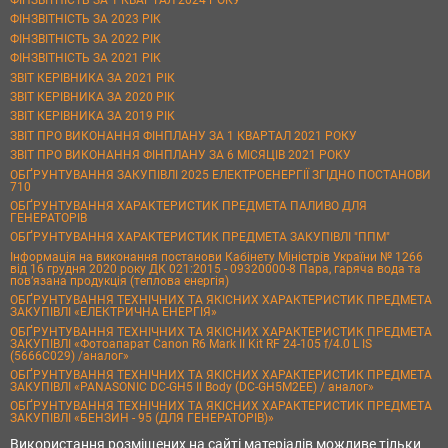
ФІНЗВІТНІСТЬ ЗА 1 КВАРТАЛ 2024 РОКУ
ФІНЗВІТНІСТЬ ЗА 2023 РІК
ФІНЗВІТНІСТЬ ЗА 2022 РІК
ФІНЗВІТНІСТЬ ЗА 2021 РІК
ЗВІТ КЕРІВНИКА ЗА 2021 РІК
ЗВІТ КЕРІВНИКА ЗА 2020 РІК
ЗВІТ КЕРІВНИКА ЗА 2019 РІК
ЗВІТ ПРО ВИКОНАННЯ ФІНПЛАНУ ЗА 1 КВАРТАЛ 2021 РОКУ
ЗВІТ ПРО ВИКОНАННЯ ФІНПЛАНУ ЗА 6 МІСЯЦІВ 2021 РОКУ
ОБҐРУНТУВАННЯ ЗАКУПІВЛІ 2025 ЕЛЕКТРОЕНЕРГІЇ ЗГІДНО ПОСТАНОВИ
710
ОБҐРУНТУВАННЯ ХАРАКТЕРИСТИК ПРЕДМЕТА ПАЛИВО ДЛЯ
ГЕНЕРАТОРІВ
ОБҐРУНТУВАННЯ ХАРАКТЕРИСТИК ПРЕДМЕТА ЗАКУПІВЛІ "ППМ"
Інформація на виконання постанови Кабінету Міністрів України № 1266
від 16 грудня 2020 року ДК 021:2015 - 09320000-8 Пара, гаряча вода та
пов’язана продукція (теплова енергія)
ОБҐРУНТУВАННЯ ТЕХНІЧНИХ ТА ЯКІСНИХ ХАРАКТЕРИСТИК ПРЕДМЕТА
ЗАКУПІВЛІ «ЕЛЕКТРИЧНА ЕНЕРГІЯ»
ОБҐРУНТУВАННЯ ТЕХНІЧНИХ ТА ЯКІСНИХ ХАРАКТЕРИСТИК ПРЕДМЕТА
ЗАКУПІВЛІ «Фотоапарат Canon R6 Mark II Kit RF 24-105 f/4.0 L IS
(5666C029) /аналог»
ОБҐРУНТУВАННЯ ТЕХНІЧНИХ ТА ЯКІСНИХ ХАРАКТЕРИСТИК ПРЕДМЕТА
ЗАКУПІВЛІ «PANASONIC DC-GH5 II Body (DC-GH5M2EE) / аналог»
ОБҐРУНТУВАННЯ ТЕХНІЧНИХ ТА ЯКІСНИХ ХАРАКТЕРИСТИК ПРЕДМЕТА
ЗАКУПІВЛІ «БЕНЗИН - 95 (ДЛЯ ГЕНЕРАТОРІВ)»
Використання розміщених на сайті матеріалів можливе тільки