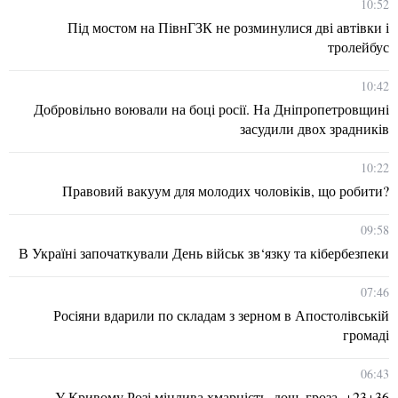
10:52
Під мостом на ПівнГЗК не розминулися дві автівки і
тролейбус
10:42
Добровільно воювали на боці росії. На Дніпропетровщині
засудили двох зрадників
10:22
Правовий вакуум для молодих чоловіків, що робити?
09:58
В Україні започаткували День військ зв‘язку та кібербезпеки
07:46
Росіяни вдарили по складам з зерном в Апостолівській
громаді
06:43
У Кривому Розі мінлива хмарність, дощ, гроза. +23+36