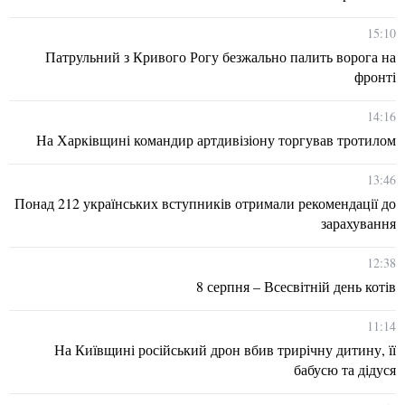
15:10
Патрульний з Кривого Рогу безжально палить ворога на
фронті
14:16
На Харківщині командир артдивізіону торгував тротилом
13:46
Понад 212 українських вступників отримали рекомендації до
зарахування
12:38
8 серпня – Всесвітній день котів
11:14
На Київщині російський дрон вбив трирічну дитину, її
бабусю та дідуся