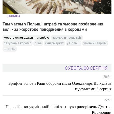
НОВИНА
Тим часом у Польщі: штраф та умовне позбавлення
волі - за жорстоке поводження з коропами
жорстоке поводження з рибою
засудили продавців
пакування коропів
риба
супермаркет
у Польщі
умовний термін
штрафи
СУБОТА, 08 СЕРПНЯ
20:34
Брифінг голови Ради оборони міста Олександра Вілкула за
підсумками 8 серпня
15:58
На російсько-українській війні загинув криворіжець Дмитро
Корнюшин