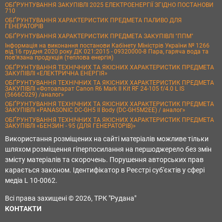
ОБҐРУНТУВАННЯ ЗАКУПІВЛІ 2025 ЕЛЕКТРОЕНЕРГІЇ ЗГІДНО ПОСТАНОВИ
710
ОБҐРУНТУВАННЯ ХАРАКТЕРИСТИК ПРЕДМЕТА ПАЛИВО ДЛЯ
ГЕНЕРАТОРІВ
ОБҐРУНТУВАННЯ ХАРАКТЕРИСТИК ПРЕДМЕТА ЗАКУПІВЛІ "ППМ"
Інформація на виконання постанови Кабінету Міністрів України № 1266
від 16 грудня 2020 року ДК 021:2015 - 09320000-8 Пара, гаряча вода та
пов’язана продукція (теплова енергія)
ОБҐРУНТУВАННЯ ТЕХНІЧНИХ ТА ЯКІСНИХ ХАРАКТЕРИСТИК ПРЕДМЕТА
ЗАКУПІВЛІ «ЕЛЕКТРИЧНА ЕНЕРГІЯ»
ОБҐРУНТУВАННЯ ТЕХНІЧНИХ ТА ЯКІСНИХ ХАРАКТЕРИСТИК ПРЕДМЕТА
ЗАКУПІВЛІ «Фотоапарат Canon R6 Mark II Kit RF 24-105 f/4.0 L IS
(5666C029) /аналог»
ОБҐРУНТУВАННЯ ТЕХНІЧНИХ ТА ЯКІСНИХ ХАРАКТЕРИСТИК ПРЕДМЕТА
ЗАКУПІВЛІ «PANASONIC DC-GH5 II Body (DC-GH5M2EE) / аналог»
ОБҐРУНТУВАННЯ ТЕХНІЧНИХ ТА ЯКІСНИХ ХАРАКТЕРИСТИК ПРЕДМЕТА
ЗАКУПІВЛІ «БЕНЗИН - 95 (ДЛЯ ГЕНЕРАТОРІВ)»
Використання розміщених на сайті матеріалів можливе тільки
шляхом розміщення гіперпосилання на першоджерело без змін
змісту матеріалів та скорочень. Порушення авторських прав
карається законом. Ідентифікатор в Реєстрі суб'єктів у сфері
медіа L 10-0062.
Всі права захищені © 2026, ТРК "Рудана"
КОНТАКТИ