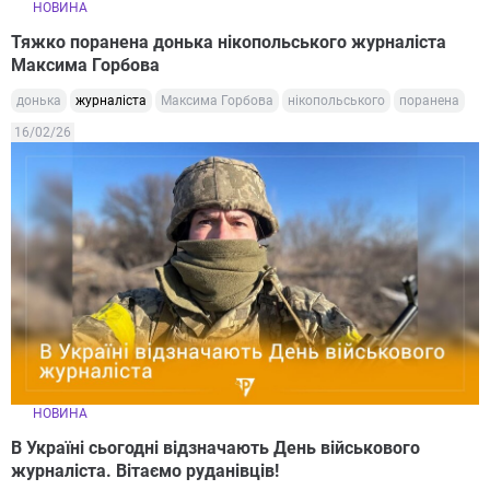
НОВИНА
Тяжко поранена донька нікопольського журналіста
Максима Горбова
донька
журналіста
Максима Горбова
нікопольського
поранена
16/02/26
НОВИНА
В Україні сьогодні відзначають День військового
журналіста. Вітаємо руданівців!