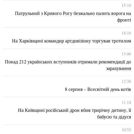
15:10
Патрульний з Кривого Рогу безжально палить ворога на
фронті
14:16
На Харківщині командир артдивізіону торгував тротилом
13:46
Понад 212 українських вступників отримали рекомендації до
зарахування
12:38
8 серпня – Всесвітній день котів
11:14
На Київщині російський дрон вбив трирічну дитину, її
бабусю та дідуся
10:52