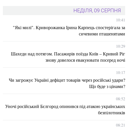
НЕДІЛЯ, 09 СЕРПНЯ
10:41
"Які милі". Криворожанка Ірина Карпець спостерігала за
сичевими пташенятами
10:29
Шахеди над потягом. Пасажирів поїзда Київ – Кривий Ріг
знову довелося евакуювати посеред ночі
10:17
Чи загрожує Україні дефіцит товарів через російські удари?
Що буде з цінами?
08:52
Уночі російський Бєлгород опинився під атакою українських
безпілотників
08:21