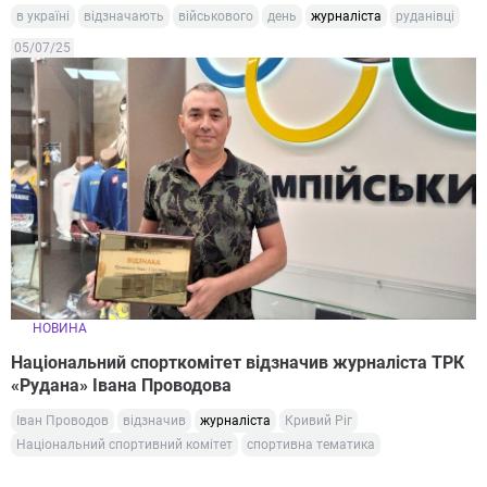
в україні
відзначають
військового
день
журналіста
руданівці
05/07/25
НОВИНА
Національний спорткомітет відзначив журналіста ТРК
«Рудана» Івана Проводова
Іван Проводов
відзначив
журналіста
Кривий Ріг
Національний спортивний комітет
спортивна тематика