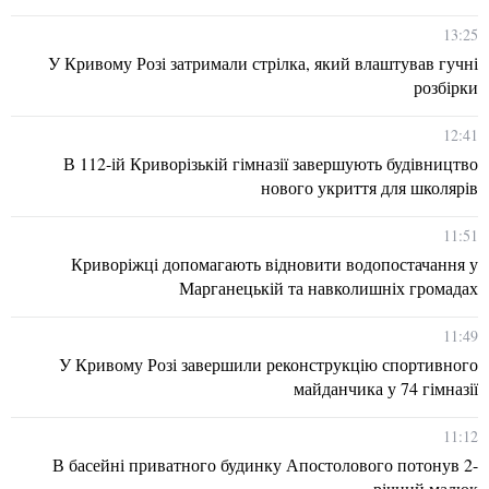
13:25
У Кривому Розі затримали стрілка, який влаштував гучні
розбірки
12:41
В 112-ій Криворізькій гімназії завершують будівництво
нового укриття для школярів
11:51
Криворіжці допомагають відновити водопостачання у
Марганецькій та навколишніх громадах
11:49
У Кривому Розі завершили реконструкцію спортивного
майданчика у 74 гімназії
11:12
В басейні приватного будинку Апостолового потонув 2-
річний малюк