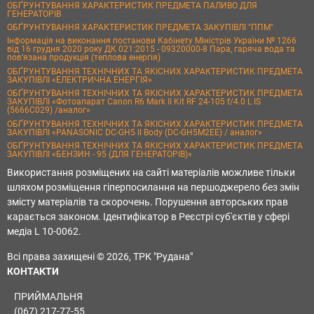
ОБҐРУНТУВАННЯ ХАРАКТЕРИСТИК ПРЕДМЕТА ПАЛИВО ДЛЯ
ГЕНЕРАТОРІВ
ОБҐРУНТУВАННЯ ХАРАКТЕРИСТИК ПРЕДМЕТА ЗАКУПІВЛІ "ППМ"
Інформація на виконання постанови Кабінету Міністрів України № 1266
від 16 грудня 2020 року ДК 021:2015 - 09320000-8 Пара, гаряча вода та
пов’язана продукція (теплова енергія)
ОБҐРУНТУВАННЯ ТЕХНІЧНИХ ТА ЯКІСНИХ ХАРАКТЕРИСТИК ПРЕДМЕТА
ЗАКУПІВЛІ «ЕЛЕКТРИЧНА ЕНЕРГІЯ»
ОБҐРУНТУВАННЯ ТЕХНІЧНИХ ТА ЯКІСНИХ ХАРАКТЕРИСТИК ПРЕДМЕТА
ЗАКУПІВЛІ «Фотоапарат Canon R6 Mark II Kit RF 24-105 f/4.0 L IS
(5666C029) /аналог»
ОБҐРУНТУВАННЯ ТЕХНІЧНИХ ТА ЯКІСНИХ ХАРАКТЕРИСТИК ПРЕДМЕТА
ЗАКУПІВЛІ «PANASONIC DC-GH5 II Body (DC-GH5M2EE) / аналог»
ОБҐРУНТУВАННЯ ТЕХНІЧНИХ ТА ЯКІСНИХ ХАРАКТЕРИСТИК ПРЕДМЕТА
ЗАКУПІВЛІ «БЕНЗИН - 95 (ДЛЯ ГЕНЕРАТОРІВ)»
Використання розміщених на сайті матеріалів можливе тільки
шляхом розміщення гіперпосилання на першоджерело без змін
змісту матеріалів та скорочень. Порушення авторських прав
карається законом. Ідентифікатор в Реєстрі суб'єктів у сфері
медіа L 10-0062.
Всі права захищені © 2026, ТРК "Рудана"
КОНТАКТИ
ПРИЙМАЛЬНЯ
(067) 217-77-55