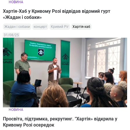
НОВИНА
Хартія-Хаб у Кривому Розі відвідав відомий гурт
«Жадан і собаки»
Жадан і собаки
концерт
Кривий Ріг
Хартія-хаб
31/08/25
НОВИНА
Просвіта, підтримка, рекрутинг. "Хартія» відкрила у
Кривому Розі осередок