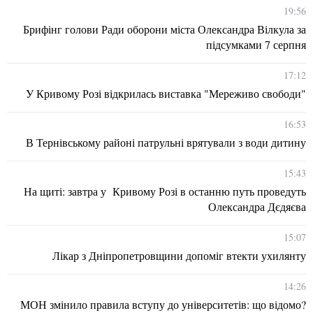
19:56
Брифінг голови Ради оборони міста Олександра Вілкула за
підсумками 7 серпня
17:12
У Кривому Розі відкрилась виставка "Мереживо свободи"
16:53
В Тернівському районі патрульні врятували з води дитину
15:43
На щиті: завтра у Кривому Розі в останню путь проведуть
Олександра Дєдяєва
15:07
Лікар з Дніпропетровщини допоміг втекти ухилянту
14:26
МОН змінило правила вступу до університетів: що відомо?