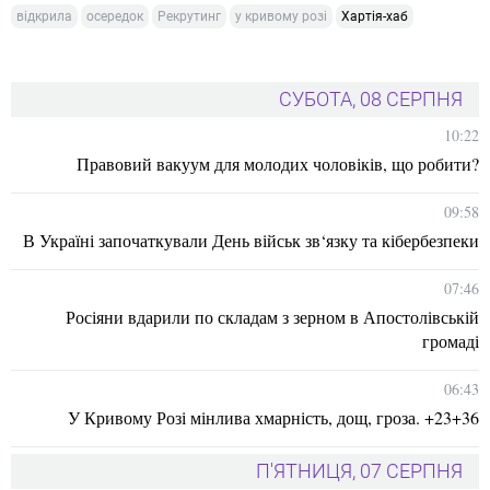
відкрила
осередок
Рекрутинг
у кривому розі
Хартія-хаб
СУБОТА, 08 СЕРПНЯ
10:22
Правовий вакуум для молодих чоловіків, що робити?
09:58
В Україні започаткували День військ зв‘язку та кібербезпеки
07:46
Росіяни вдарили по складам з зерном в Апостолівській
громаді
06:43
У Кривому Розі мінлива хмарність, дощ, гроза. +23+36
П'ЯТНИЦЯ, 07 СЕРПНЯ