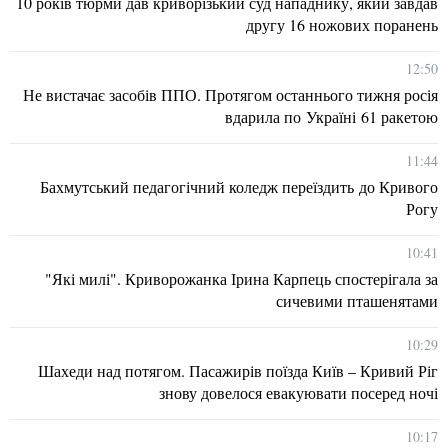
10 років тюрми дав криворізький суд нападнику, який завдав
другу 16 ножових поранень
12:50
Не вистачає засобів ППО. Протягом останнього тижня росія
вдарила по Україні 61 ракетою
11:44
Бахмутський педагогічний коледж переїздить до Кривого
Рогу
10:41
"Які милі". Криворожанка Ірина Карпець спостерігала за
сичевими пташенятами
10:29
Шахеди над потягом. Пасажирів поїзда Київ – Кривий Ріг
знову довелося евакуювати посеред ночі
10:17