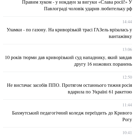
Правим хуком - у нокдаун за вигуки «Слава росії!» У
Павлограді чоловік ударив любительку рф
14:44
Уламки - по газону. На криворізькій трасі ГАЗель врізалась у
вантажівку
13:06
10 років тюрми дав криворізький суд нападнику, який завдав
другу 16 ножових поранень
12:50
Не вистачає засобів ППО. Протягом останнього тижня росія
вдарила по Україні 61 ракетою
11:44
Бахмутський педагогічний коледж переїздить до Кривого
Рогу
10:41