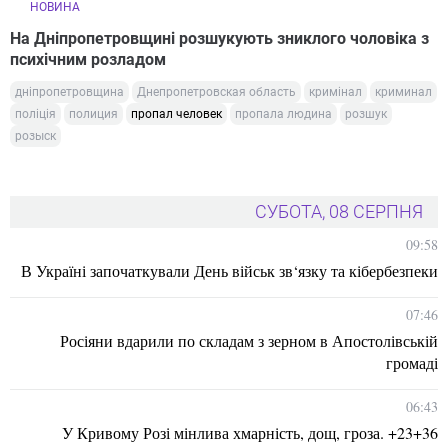
НОВИНА
На Дніпропетровщині розшукують зниклого чоловіка з
психічним розладом
дніпропетровщина
Днепропетровская область
кримінал
криминал
поліція
полиция
пропал человек
пропала людина
розшук
розыск
СУБОТА, 08 СЕРПНЯ
09:58
В Україні започаткували День військ зв‘язку та кібербезпеки
07:46
Росіяни вдарили по складам з зерном в Апостолівській
громаді
06:43
У Кривому Розі мінлива хмарність, дощ, гроза. +23+36