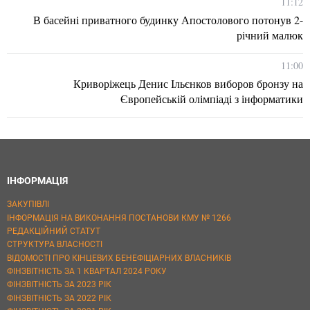
11:12
В басейні приватного будинку Апостолового потонув 2-
річний малюк
11:00
Криворіжець Денис Ільєнков виборов бронзу на
Європейській олімпіаді з інформатики
ІНФОРМАЦІЯ
ЗАКУПІВЛІ
ІНФОРМАЦІЯ НА ВИКОНАННЯ ПОСТАНОВИ КМУ № 1266
РЕДАКЦІЙНИЙ СТАТУТ
СТРУКТУРА ВЛАСНОСТІ
ВІДОМОСТІ ПРО КІНЦЕВИХ БЕНЕФІЦІАРНИХ ВЛАСНИКІВ
ФІНЗВІТНІСТЬ ЗА 1 КВАРТАЛ 2024 РОКУ
ФІНЗВІТНІСТЬ ЗА 2023 РІК
ФІНЗВІТНІСТЬ ЗА 2022 РІК