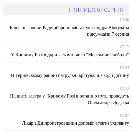
П'ЯТНИЦЯ, 07 СЕРПНЯ
19:56
Брифінг голови Ради оборони міста Олександра Вілкула за
підсумками 7 серпня
17:12
У Кривому Розі відкрилась виставка "Мереживо свободи"
16:53
В Тернівському районі патрульні врятували з води дитину
15:43
На щиті: завтра у Кривому Розі в останню путь проведуть
Олександра Дєдяєва
15:07
Лікар з Дніпропетровщини допоміг втекти ухилянту