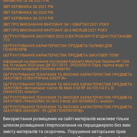
ФІНЗВІТНІСТЬ ЗА 2021 РІК
ЗВІТ КЕРІВНИКА ЗА 2021 РІК
ЗВІТ КЕРІВНИКА ЗА 2020 РІК
ЗВІТ КЕРІВНИКА ЗА 2019 РІК
ЗВІТ ПРО ВИКОНАННЯ ФІНПЛАНУ ЗА 1 КВАРТАЛ 2021 РОКУ
ЗВІТ ПРО ВИКОНАННЯ ФІНПЛАНУ ЗА 6 МІСЯЦІВ 2021 РОКУ
ОБҐРУНТУВАННЯ ЗАКУПІВЛІ 2025 ЕЛЕКТРОЕНЕРГІЇ ЗГІДНО ПОСТАНОВИ
710
ОБҐРУНТУВАННЯ ХАРАКТЕРИСТИК ПРЕДМЕТА ПАЛИВО ДЛЯ
ГЕНЕРАТОРІВ
ОБҐРУНТУВАННЯ ХАРАКТЕРИСТИК ПРЕДМЕТА ЗАКУПІВЛІ "ППМ"
Інформація на виконання постанови Кабінету Міністрів України № 1266
від 16 грудня 2020 року ДК 021:2015 - 09320000-8 Пара, гаряча вода та
пов’язана продукція (теплова енергія)
ОБҐРУНТУВАННЯ ТЕХНІЧНИХ ТА ЯКІСНИХ ХАРАКТЕРИСТИК ПРЕДМЕТА
ЗАКУПІВЛІ «ЕЛЕКТРИЧНА ЕНЕРГІЯ»
ОБҐРУНТУВАННЯ ТЕХНІЧНИХ ТА ЯКІСНИХ ХАРАКТЕРИСТИК ПРЕДМЕТА
ЗАКУПІВЛІ «Фотоапарат Canon R6 Mark II Kit RF 24-105 f/4.0 L IS
(5666C029) /аналог»
ОБҐРУНТУВАННЯ ТЕХНІЧНИХ ТА ЯКІСНИХ ХАРАКТЕРИСТИК ПРЕДМЕТА
ЗАКУПІВЛІ «PANASONIC DC-GH5 II Body (DC-GH5M2EE) / аналог»
ОБҐРУНТУВАННЯ ТЕХНІЧНИХ ТА ЯКІСНИХ ХАРАКТЕРИСТИК ПРЕДМЕТА
ЗАКУПІВЛІ «БЕНЗИН - 95 (ДЛЯ ГЕНЕРАТОРІВ)»
Використання розміщених на сайті матеріалів можливе тільки
шляхом розміщення гіперпосилання на першоджерело без змін
змісту матеріалів та скорочень. Порушення авторських прав