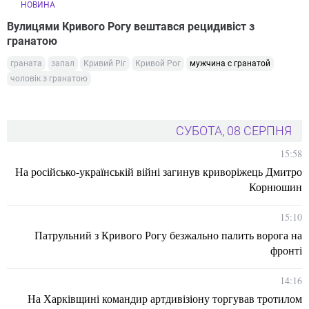
НОВИНА
Вулицями Кривого Рогу вештався рецидивіст з
гранатою
граната
запал
Кривий Ріг
Кривой Рог
мужчина с гранатой
чоловік з гранатою
СУБОТА, 08 СЕРПНЯ
15:58
На російсько-українській війні загинув криворіжець Дмитро
Корнюшин
15:10
Патрульний з Кривого Рогу безжально палить ворога на
фронті
14:16
На Харківщині командир артдивізіону торгував тротилом