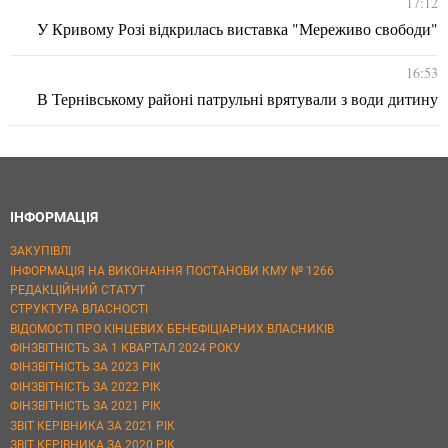
17:12
У Кривому Розі відкрилась виставка "Мереживо свободи"
16:53
В Тернівському районі патрульні врятували з води дитину
ІНФОРМАЦІЯ
ЗАКУПІВЛІ
ІНФОРМАЦІЯ НА ВИКОНАННЯ ПОСТАНОВИ КМУ № 1266
РЕДАКЦІЙНИЙ СТАТУТ
СТРУКТУРА ВЛАСНОСТІ
ВІДОМОСТІ ПРО КІНЦЕВИХ БЕНЕФІЦІАРНИХ ВЛАСНИКІВ
ФІНЗВІТНІСТЬ ЗА 1 КВАРТАЛ 2024 РОКУ
ФІНЗВІТНІСТЬ ЗА 2023 РІК
ФІНЗВІТНІСТЬ ЗА 2022 РІК
ФІНЗВІТНІСТЬ ЗА 2021 РІК
ЗВІТ КЕРІВНИКА ЗА 2021 РІК
ЗВІТ КЕРІВНИКА ЗА 2020 РІК