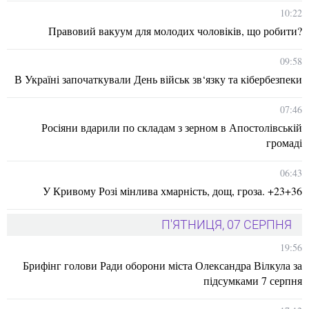
10:22
Правовий вакуум для молодих чоловіків, що робити?
09:58
В Україні започаткували День військ зв‘язку та кібербезпеки
07:46
Росіяни вдарили по складам з зерном в Апостолівській
громаді
06:43
У Кривому Розі мінлива хмарність, дощ, гроза. +23+36
П'ЯТНИЦЯ, 07 СЕРПНЯ
19:56
Брифінг голови Ради оборони міста Олександра Вілкула за
підсумками 7 серпня