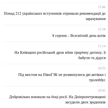
13:46
Понад 212 українських вступників отримали рекомендації до
зарахування
12:38
8 серпня – Всесвітній день котів
11:14
На Київщині російський дрон вбив трирічну дитину, її
бабусю та дідуся
10:52
Під мостом на ПівнГЗК не розминулися дві автівки і
тролейбус
10:42
Добровільно воювали на боці росії. На Дніпропетровщині
засудили двох зрадників