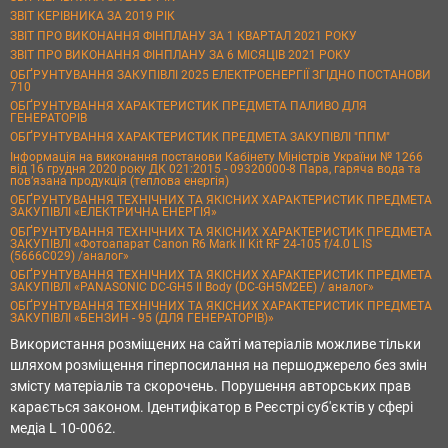
ЗВІТ КЕРІВНИКА ЗА 2019 РІК
ЗВІТ ПРО ВИКОНАННЯ ФІНПЛАНУ ЗА 1 КВАРТАЛ 2021 РОКУ
ЗВІТ ПРО ВИКОНАННЯ ФІНПЛАНУ ЗА 6 МІСЯЦІВ 2021 РОКУ
ОБҐРУНТУВАННЯ ЗАКУПІВЛІ 2025 ЕЛЕКТРОЕНЕРГІЇ ЗГІДНО ПОСТАНОВИ
710
ОБҐРУНТУВАННЯ ХАРАКТЕРИСТИК ПРЕДМЕТА ПАЛИВО ДЛЯ
ГЕНЕРАТОРІВ
ОБҐРУНТУВАННЯ ХАРАКТЕРИСТИК ПРЕДМЕТА ЗАКУПІВЛІ "ППМ"
Інформація на виконання постанови Кабінету Міністрів України № 1266
від 16 грудня 2020 року ДК 021:2015 - 09320000-8 Пара, гаряча вода та
пов’язана продукція (теплова енергія)
ОБҐРУНТУВАННЯ ТЕХНІЧНИХ ТА ЯКІСНИХ ХАРАКТЕРИСТИК ПРЕДМЕТА
ЗАКУПІВЛІ «ЕЛЕКТРИЧНА ЕНЕРГІЯ»
ОБҐРУНТУВАННЯ ТЕХНІЧНИХ ТА ЯКІСНИХ ХАРАКТЕРИСТИК ПРЕДМЕТА
ЗАКУПІВЛІ «Фотоапарат Canon R6 Mark II Kit RF 24-105 f/4.0 L IS
(5666C029) /аналог»
ОБҐРУНТУВАННЯ ТЕХНІЧНИХ ТА ЯКІСНИХ ХАРАКТЕРИСТИК ПРЕДМЕТА
ЗАКУПІВЛІ «PANASONIC DC-GH5 II Body (DC-GH5M2EE) / аналог»
ОБҐРУНТУВАННЯ ТЕХНІЧНИХ ТА ЯКІСНИХ ХАРАКТЕРИСТИК ПРЕДМЕТА
ЗАКУПІВЛІ «БЕНЗИН - 95 (ДЛЯ ГЕНЕРАТОРІВ)»
Використання розміщених на сайті матеріалів можливе тільки
шляхом розміщення гіперпосилання на першоджерело без змін
змісту матеріалів та скорочень. Порушення авторських прав
карається законом. Ідентифікатор в Реєстрі суб'єктів у сфері
медіа L 10-0062.