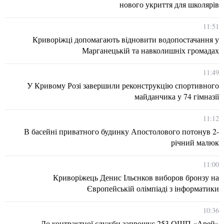
нового укриття для школярів
11:51
Криворіжці допомагають відновити водопостачання у
Марганецькій та навколишніх громадах
11:49
У Кривому Розі завершили реконструкцію спортивного
майданчика у 74 гімназії
11:12
В басейні приватного будинку Апостолового потонув 2-
річний малюк
11:00
Криворіжець Денис Ільєнков виборов бронзу на
Європейській олімпіаді з інформатики
10:36
До контрактної служби запрошує 253 ОШП «Арей»