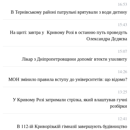
16:53
В Тернівському районі патрульні врятували з води дитину
15:43
На щиті: завтра у Кривому Розі в останню путь проведуть
Олександра Дєдяєва
15:07
Лікар з Дніпропетровщини допоміг втекти ухилянту
14:26
МОН змінило правила вступу до університетів: що відомо?
13:25
У Кривому Розі затримали стрілка, який влаштував гучні
розбірки
12:41
В 112-ій Криворізькій гімназії завершують будівництво