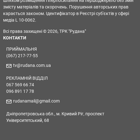
шляхом розміщення гіперпосилання на першоджерело без змін
змісту матеріалів та скорочень. Порушення авторських прав
карається законом. Ідентифікатор в Реєстрі суб'єктів у сфері
медіа L 10-0062.
Всі права захищені © 2026, ТРК "Рудана"
КОНТАКТИ
ПРИЙМАЛЬНЯ
(067) 217-77-55
tv@rudana.com.ua
РЕКЛАМНІЙ ВІДДІЛ
067 569 66 74
096 891 17 78
rudanamail@gmail.com
Дніпропетровська обл., м. Кривий Ріг, проспект
Університетський, 68