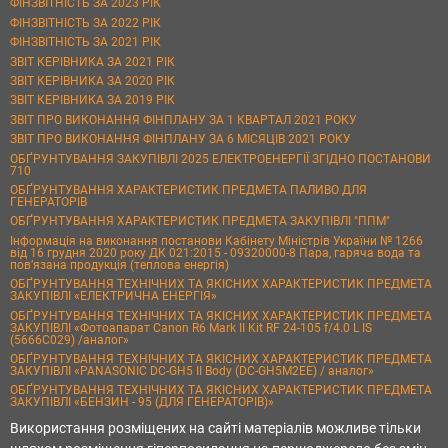
ФІНЗВІТНІСТЬ ЗА 2023 РІК
ФІНЗВІТНІСТЬ ЗА 2022 РІК
ФІНЗВІТНІСТЬ ЗА 2021 РІК
ЗВІТ КЕРІВНИКА ЗА 2021 РІК
ЗВІТ КЕРІВНИКА ЗА 2020 РІК
ЗВІТ КЕРІВНИКА ЗА 2019 РІК
ЗВІТ ПРО ВИКОНАННЯ ФІНПЛАНУ ЗА 1 КВАРТАЛ 2021 РОКУ
ЗВІТ ПРО ВИКОНАННЯ ФІНПЛАНУ ЗА 6 МІСЯЦІВ 2021 РОКУ
ОБҐРУНТУВАННЯ ЗАКУПІВЛІ 2025 ЕЛЕКТРОЕНЕРГІЇ ЗГІДНО ПОСТАНОВИ
710
ОБҐРУНТУВАННЯ ХАРАКТЕРИСТИК ПРЕДМЕТА ПАЛИВО ДЛЯ
ГЕНЕРАТОРІВ
ОБҐРУНТУВАННЯ ХАРАКТЕРИСТИК ПРЕДМЕТА ЗАКУПІВЛІ "ППМ"
Інформація на виконання постанови Кабінету Міністрів України № 1266
від 16 грудня 2020 року ДК 021:2015 - 09320000-8 Пара, гаряча вода та
пов’язана продукція (теплова енергія)
ОБҐРУНТУВАННЯ ТЕХНІЧНИХ ТА ЯКІСНИХ ХАРАКТЕРИСТИК ПРЕДМЕТА
ЗАКУПІВЛІ «ЕЛЕКТРИЧНА ЕНЕРГІЯ»
ОБҐРУНТУВАННЯ ТЕХНІЧНИХ ТА ЯКІСНИХ ХАРАКТЕРИСТИК ПРЕДМЕТА
ЗАКУПІВЛІ «Фотоапарат Canon R6 Mark II Kit RF 24-105 f/4.0 L IS
(5666C029) /аналог»
ОБҐРУНТУВАННЯ ТЕХНІЧНИХ ТА ЯКІСНИХ ХАРАКТЕРИСТИК ПРЕДМЕТА
ЗАКУПІВЛІ «PANASONIC DC-GH5 II Body (DC-GH5M2EE) / аналог»
ОБҐРУНТУВАННЯ ТЕХНІЧНИХ ТА ЯКІСНИХ ХАРАКТЕРИСТИК ПРЕДМЕТА
ЗАКУПІВЛІ «БЕНЗИН - 95 (ДЛЯ ГЕНЕРАТОРІВ)»
Використання розміщених на сайті матеріалів можливе тільки