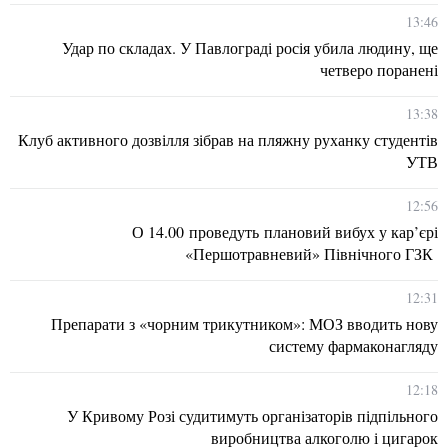
13:46
Удар по складах. У Павлограді росія убила людину, ще
четверо поранені
13:38
Клуб активного дозвілля зібрав на пляжну руханку студентів
УТВ
12:56
О 14.00 проведуть плановий вибух у кар’єрі
«Першотравневий» Північного ГЗК
12:31
Препарати з «чорним трикутником»: МОЗ вводить нову
систему фармаконагляду
12:18
У Кривому Розі судитимуть організаторів підпільного
виробництва алкоголю і цигарок