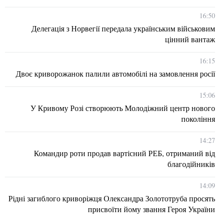
16:50
Делегація з Норвегії передала українським військовим
цінний вантаж
16:15
Двоє криворожанок палили автомобілі на замовлення росії
15:06
У Кривому Розі створюють Молодіжний центр нового
покоління
14:27
Командир роти продав вартісний РЕБ, отриманий від
благодійників
14:09
Рідні загиблого криворіжця Олександра Золототруба просять
присвоїти йому звання Героя України