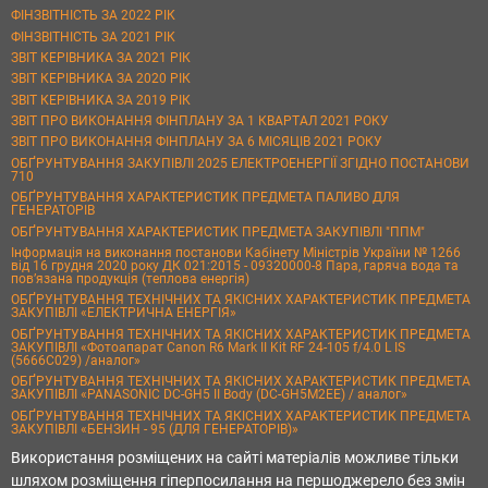
ФІНЗВІТНІСТЬ ЗА 2022 РІК
ФІНЗВІТНІСТЬ ЗА 2021 РІК
ЗВІТ КЕРІВНИКА ЗА 2021 РІК
ЗВІТ КЕРІВНИКА ЗА 2020 РІК
ЗВІТ КЕРІВНИКА ЗА 2019 РІК
ЗВІТ ПРО ВИКОНАННЯ ФІНПЛАНУ ЗА 1 КВАРТАЛ 2021 РОКУ
ЗВІТ ПРО ВИКОНАННЯ ФІНПЛАНУ ЗА 6 МІСЯЦІВ 2021 РОКУ
ОБҐРУНТУВАННЯ ЗАКУПІВЛІ 2025 ЕЛЕКТРОЕНЕРГІЇ ЗГІДНО ПОСТАНОВИ
710
ОБҐРУНТУВАННЯ ХАРАКТЕРИСТИК ПРЕДМЕТА ПАЛИВО ДЛЯ
ГЕНЕРАТОРІВ
ОБҐРУНТУВАННЯ ХАРАКТЕРИСТИК ПРЕДМЕТА ЗАКУПІВЛІ "ППМ"
Інформація на виконання постанови Кабінету Міністрів України № 1266
від 16 грудня 2020 року ДК 021:2015 - 09320000-8 Пара, гаряча вода та
пов’язана продукція (теплова енергія)
ОБҐРУНТУВАННЯ ТЕХНІЧНИХ ТА ЯКІСНИХ ХАРАКТЕРИСТИК ПРЕДМЕТА
ЗАКУПІВЛІ «ЕЛЕКТРИЧНА ЕНЕРГІЯ»
ОБҐРУНТУВАННЯ ТЕХНІЧНИХ ТА ЯКІСНИХ ХАРАКТЕРИСТИК ПРЕДМЕТА
ЗАКУПІВЛІ «Фотоапарат Canon R6 Mark II Kit RF 24-105 f/4.0 L IS
(5666C029) /аналог»
ОБҐРУНТУВАННЯ ТЕХНІЧНИХ ТА ЯКІСНИХ ХАРАКТЕРИСТИК ПРЕДМЕТА
ЗАКУПІВЛІ «PANASONIC DC-GH5 II Body (DC-GH5M2EE) / аналог»
ОБҐРУНТУВАННЯ ТЕХНІЧНИХ ТА ЯКІСНИХ ХАРАКТЕРИСТИК ПРЕДМЕТА
ЗАКУПІВЛІ «БЕНЗИН - 95 (ДЛЯ ГЕНЕРАТОРІВ)»
Використання розміщених на сайті матеріалів можливе тільки
шляхом розміщення гіперпосилання на першоджерело без змін