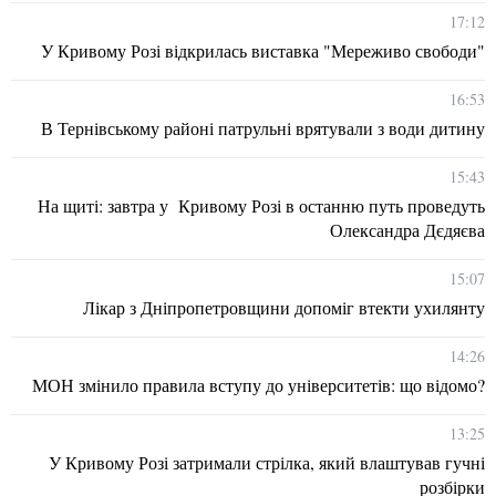
17:12
У Кривому Розі відкрилась виставка "Мереживо свободи"
16:53
В Тернівському районі патрульні врятували з води дитину
15:43
На щиті: завтра у Кривому Розі в останню путь проведуть
Олександра Дєдяєва
15:07
Лікар з Дніпропетровщини допоміг втекти ухилянту
14:26
МОН змінило правила вступу до університетів: що відомо?
13:25
У Кривому Розі затримали стрілка, який влаштував гучні
розбірки