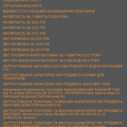
РЕДАКЦІЙНИЙ СТАТУТ
СТРУКТУРА ВЛАСНОСТІ
ВІДОМОСТІ ПРО КІНЦЕВИХ БЕНЕФІЦІАРНИХ ВЛАСНИКІВ
ФІНЗВІТНІСТЬ ЗА 1 КВАРТАЛ 2024 РОКУ
ФІНЗВІТНІСТЬ ЗА 2023 РІК
ФІНЗВІТНІСТЬ ЗА 2022 РІК
ФІНЗВІТНІСТЬ ЗА 2021 РІК
ЗВІТ КЕРІВНИКА ЗА 2021 РІК
ЗВІТ КЕРІВНИКА ЗА 2020 РІК
ЗВІТ КЕРІВНИКА ЗА 2019 РІК
ЗВІТ ПРО ВИКОНАННЯ ФІНПЛАНУ ЗА 1 КВАРТАЛ 2021 РОКУ
ЗВІТ ПРО ВИКОНАННЯ ФІНПЛАНУ ЗА 6 МІСЯЦІВ 2021 РОКУ
ОБҐРУНТУВАННЯ ЗАКУПІВЛІ 2025 ЕЛЕКТРОЕНЕРГІЇ ЗГІДНО ПОСТАНОВИ
710
ОБҐРУНТУВАННЯ ХАРАКТЕРИСТИК ПРЕДМЕТА ПАЛИВО ДЛЯ
ГЕНЕРАТОРІВ
ОБҐРУНТУВАННЯ ХАРАКТЕРИСТИК ПРЕДМЕТА ЗАКУПІВЛІ "ППМ"
Інформація на виконання постанови Кабінету Міністрів України № 1266
від 16 грудня 2020 року ДК 021:2015 - 09320000-8 Пара, гаряча вода та
пов’язана продукція (теплова енергія)
ОБҐРУНТУВАННЯ ТЕХНІЧНИХ ТА ЯКІСНИХ ХАРАКТЕРИСТИК ПРЕДМЕТА
ЗАКУПІВЛІ «ЕЛЕКТРИЧНА ЕНЕРГІЯ»
ОБҐРУНТУВАННЯ ТЕХНІЧНИХ ТА ЯКІСНИХ ХАРАКТЕРИСТИК ПРЕДМЕТА
ЗАКУПІВЛІ «Фотоапарат Canon R6 Mark II Kit RF 24-105 f/4.0 L IS
(5666C029) /аналог»
ОБҐРУНТУВАННЯ ТЕХНІЧНИХ ТА ЯКІСНИХ ХАРАКТЕРИСТИК ПРЕДМЕТА
ЗАКУПІВЛІ «PANASONIC DC-GH5 II Body (DC-GH5M2EE) / аналог»