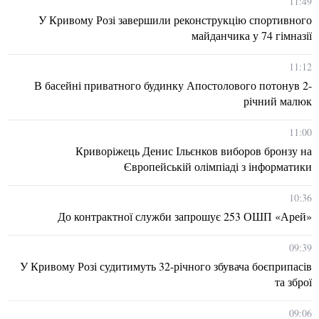
11:49
У Кривому Розі завершили реконструкцію спортивного
майданчика у 74 гімназії
11:12
В басейні приватного будинку Апостолового потонув 2-
річний малюк
11:00
Криворіжець Денис Ільєнков виборов бронзу на
Європейській олімпіаді з інформатики
10:36
До контрактної служби запрошує 253 ОШП «Арей»
09:39
У Кривому Розі судитимуть 32-річного збувача боєприпасів
та зброї
09:06