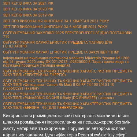
ЗВІТ КЕРІВНИКА ЗА 2021 РІК
ЗВІТ КЕРІВНИКА ЗА 2020 РІК
ЗВІТ КЕРІВНИКА ЗА 2019 РІК
ЗВІТ ПРО ВИКОНАННЯ ФІНПЛАНУ ЗА 1 КВАРТАЛ 2021 РОКУ
ЗВІТ ПРО ВИКОНАННЯ ФІНПЛАНУ ЗА 6 МІСЯЦІВ 2021 РОКУ
ОБҐРУНТУВАННЯ ЗАКУПІВЛІ 2025 ЕЛЕКТРОЕНЕРГІЇ ЗГІДНО ПОСТАНОВИ
710
ОБҐРУНТУВАННЯ ХАРАКТЕРИСТИК ПРЕДМЕТА ПАЛИВО ДЛЯ
ГЕНЕРАТОРІВ
ОБҐРУНТУВАННЯ ХАРАКТЕРИСТИК ПРЕДМЕТА ЗАКУПІВЛІ "ППМ"
Інформація на виконання постанови Кабінету Міністрів України № 1266
від 16 грудня 2020 року ДК 021:2015 - 09320000-8 Пара, гаряча вода та
пов’язана продукція (теплова енергія)
ОБҐРУНТУВАННЯ ТЕХНІЧНИХ ТА ЯКІСНИХ ХАРАКТЕРИСТИК ПРЕДМЕТА
ЗАКУПІВЛІ «ЕЛЕКТРИЧНА ЕНЕРГІЯ»
ОБҐРУНТУВАННЯ ТЕХНІЧНИХ ТА ЯКІСНИХ ХАРАКТЕРИСТИК ПРЕДМЕТА
ЗАКУПІВЛІ «Фотоапарат Canon R6 Mark II Kit RF 24-105 f/4.0 L IS
(5666C029) /аналог»
ОБҐРУНТУВАННЯ ТЕХНІЧНИХ ТА ЯКІСНИХ ХАРАКТЕРИСТИК ПРЕДМЕТА
ЗАКУПІВЛІ «PANASONIC DC-GH5 II Body (DC-GH5M2EE) / аналог»
ОБҐРУНТУВАННЯ ТЕХНІЧНИХ ТА ЯКІСНИХ ХАРАКТЕРИСТИК ПРЕДМЕТА
ЗАКУПІВЛІ «БЕНЗИН - 95 (ДЛЯ ГЕНЕРАТОРІВ)»
Використання розміщених на сайті матеріалів можливе тільки
шляхом розміщення гіперпосилання на першоджерело без змін
змісту матеріалів та скорочень. Порушення авторських прав
карається законом. Ідентифікатор в Реєстрі суб'єктів у сфері