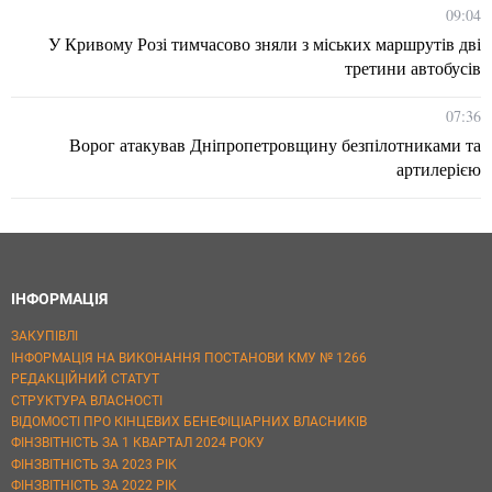
09:04
У Кривому Розі тимчасово зняли з міських маршрутів дві
третини автобусів
07:36
Ворог атакував Дніпропетровщину безпілотниками та
артилерією
ІНФОРМАЦІЯ
ЗАКУПІВЛІ
ІНФОРМАЦІЯ НА ВИКОНАННЯ ПОСТАНОВИ КМУ № 1266
РЕДАКЦІЙНИЙ СТАТУТ
СТРУКТУРА ВЛАСНОСТІ
ВІДОМОСТІ ПРО КІНЦЕВИХ БЕНЕФІЦІАРНИХ ВЛАСНИКІВ
ФІНЗВІТНІСТЬ ЗА 1 КВАРТАЛ 2024 РОКУ
ФІНЗВІТНІСТЬ ЗА 2023 РІК
ФІНЗВІТНІСТЬ ЗА 2022 РІК