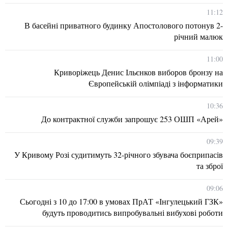
11:12
В басейні приватного будинку Апостолового потонув 2-
річний малюк
11:00
Криворіжець Денис Ільєнков виборов бронзу на
Європейській олімпіаді з інформатики
10:36
До контрактної служби запрошує 253 ОШП «Арей»
09:39
У Кривому Розі судитимуть 32-річного збувача боєприпасів
та зброї
09:06
Сьогодні з 10 до 17:00 в умовах ПрАТ «Інгулецький ГЗК»
будуть проводитись випробувальні вибухові роботи