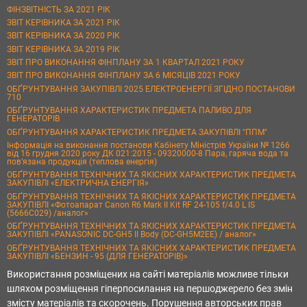
ФІНЗВІТНІСТЬ ЗА 2021 РІК
ЗВІТ КЕРІВНИКА ЗА 2021 РІК
ЗВІТ КЕРІВНИКА ЗА 2020 РІК
ЗВІТ КЕРІВНИКА ЗА 2019 РІК
ЗВІТ ПРО ВИКОНАННЯ ФІНПЛАНУ ЗА 1 КВАРТАЛ 2021 РОКУ
ЗВІТ ПРО ВИКОНАННЯ ФІНПЛАНУ ЗА 6 МІСЯЦІВ 2021 РОКУ
ОБҐРУНТУВАННЯ ЗАКУПІВЛІ 2025 ЕЛЕКТРОЕНЕРГІЇ ЗГІДНО ПОСТАНОВИ
710
ОБҐРУНТУВАННЯ ХАРАКТЕРИСТИК ПРЕДМЕТА ПАЛИВО ДЛЯ
ГЕНЕРАТОРІВ
ОБҐРУНТУВАННЯ ХАРАКТЕРИСТИК ПРЕДМЕТА ЗАКУПІВЛІ "ППМ"
Інформація на виконання постанови Кабінету Міністрів України № 1266
від 16 грудня 2020 року ДК 021:2015 - 09320000-8 Пара, гаряча вода та
пов’язана продукція (теплова енергія)
ОБҐРУНТУВАННЯ ТЕХНІЧНИХ ТА ЯКІСНИХ ХАРАКТЕРИСТИК ПРЕДМЕТА
ЗАКУПІВЛІ «ЕЛЕКТРИЧНА ЕНЕРГІЯ»
ОБҐРУНТУВАННЯ ТЕХНІЧНИХ ТА ЯКІСНИХ ХАРАКТЕРИСТИК ПРЕДМЕТА
ЗАКУПІВЛІ «Фотоапарат Canon R6 Mark II Kit RF 24-105 f/4.0 L IS
(5666C029) /аналог»
ОБҐРУНТУВАННЯ ТЕХНІЧНИХ ТА ЯКІСНИХ ХАРАКТЕРИСТИК ПРЕДМЕТА
ЗАКУПІВЛІ «PANASONIC DC-GH5 II Body (DC-GH5M2EE) / аналог»
ОБҐРУНТУВАННЯ ТЕХНІЧНИХ ТА ЯКІСНИХ ХАРАКТЕРИСТИК ПРЕДМЕТА
ЗАКУПІВЛІ «БЕНЗИН - 95 (ДЛЯ ГЕНЕРАТОРІВ)»
Використання розміщених на сайті матеріалів можливе тільки
шляхом розміщення гіперпосилання на першоджерело без змін
змісту матеріалів та скорочень. Порушення авторських прав