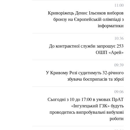
11:00
Криворіжець Денис Ільєнков виборов
бронзу на Європейській олімпіаді з
інформатики
10:36
До контрактної служби запрошує 253
ОШП «Арей»
09:39
У Кривому Розі судитимуть 32-річного
збувача боєприпасів та зброї
09:06
Сьогодні з 10 до 17:00 в умовах ПрАТ
«Інгулецький ГЗК» будуть
проводитись випробувальні вибухові
роботи