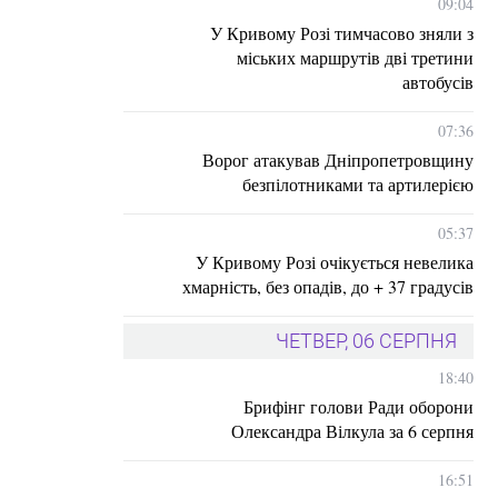
09:04
У Кривому Розі тимчасово зняли з
міських маршрутів дві третини
автобусів
07:36
Ворог атакував Дніпропетровщину
безпілотниками та артилерією
05:37
У Кривому Розі очікується невелика
хмарність, без опадів, до + 37 градусів
ЧЕТВЕР, 06 СЕРПНЯ
18:40
Брифінг голови Ради оборони
Олександра Вілкула за 6 серпня
16:51