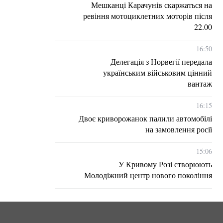
Мешканці Карачунів скаржаться на
ревіння мотоциклетних моторів після
22.00
16:50
Делегація з Норвегії передала
українським військовим цінний
вантаж
16:15
Двоє криворожанок палили автомобілі
на замовлення росії
15:06
У Кривому Розі створюють
Молодіжний центр нового покоління