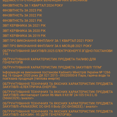
ВІДОМОСТІ ПРО КІНЦЕВИХ БЕНЕФІЦІАРНИХ ВЛАСНИКІВ
ФІНЗВІТНІСТЬ ЗА 1 КВАРТАЛ 2024 РОКУ
ФІНЗВІТНІСТЬ ЗА 2023 РІК
ФІНЗВІТНІСТЬ ЗА 2022 РІК
ФІНЗВІТНІСТЬ ЗА 2021 РІК
ЗВІТ КЕРІВНИКА ЗА 2021 РІК
ЗВІТ КЕРІВНИКА ЗА 2020 РІК
ЗВІТ КЕРІВНИКА ЗА 2019 РІК
ЗВІТ ПРО ВИКОНАННЯ ФІНПЛАНУ ЗА 1 КВАРТАЛ 2021 РОКУ
ЗВІТ ПРО ВИКОНАННЯ ФІНПЛАНУ ЗА 6 МІСЯЦІВ 2021 РОКУ
ОБҐРУНТУВАННЯ ЗАКУПІВЛІ 2025 ЕЛЕКТРОЕНЕРГІЇ ЗГІДНО ПОСТАНОВИ
710
ОБҐРУНТУВАННЯ ХАРАКТЕРИСТИК ПРЕДМЕТА ПАЛИВО ДЛЯ
ГЕНЕРАТОРІВ
ОБҐРУНТУВАННЯ ХАРАКТЕРИСТИК ПРЕДМЕТА ЗАКУПІВЛІ "ППМ"
Інформація на виконання постанови Кабінету Міністрів України № 1266
від 16 грудня 2020 року ДК 021:2015 - 09320000-8 Пара, гаряча вода та
пов’язана продукція (теплова енергія)
ОБҐРУНТУВАННЯ ТЕХНІЧНИХ ТА ЯКІСНИХ ХАРАКТЕРИСТИК ПРЕДМЕТА
ЗАКУПІВЛІ «ЕЛЕКТРИЧНА ЕНЕРГІЯ»
ОБҐРУНТУВАННЯ ТЕХНІЧНИХ ТА ЯКІСНИХ ХАРАКТЕРИСТИК ПРЕДМЕТА
ЗАКУПІВЛІ «Фотоапарат Canon R6 Mark II Kit RF 24-105 f/4.0 L IS
(5666C029) /аналог»
ОБҐРУНТУВАННЯ ТЕХНІЧНИХ ТА ЯКІСНИХ ХАРАКТЕРИСТИК ПРЕДМЕТА
ЗАКУПІВЛІ «PANASONIC DC-GH5 II Body (DC-GH5M2EE) / аналог»
ОБҐРУНТУВАННЯ ТЕХНІЧНИХ ТА ЯКІСНИХ ХАРАКТЕРИСТИК ПРЕДМЕТА
ЗАКУПІВЛІ «БЕНЗИН - 95 (ДЛЯ ГЕНЕРАТОРІВ)»