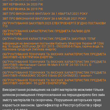
ЗВІТ КЕРІВНИКА ЗА 2020 РІК
ЗВІТ КЕРІВНИКА ЗА 2019 РІК
ЗВІТ ПРО ВИКОНАННЯ ФІНПЛАНУ ЗА 1 КВАРТАЛ 2021 РОКУ
ЗВІТ ПРО ВИКОНАННЯ ФІНПЛАНУ ЗА 6 МІСЯЦІВ 2021 РОКУ
ОБҐРУНТУВАННЯ ЗАКУПІВЛІ 2025 ЕЛЕКТРОЕНЕРГІЇ ЗГІДНО ПОСТАНОВИ
710
ОБҐРУНТУВАННЯ ХАРАКТЕРИСТИК ПРЕДМЕТА ПАЛИВО ДЛЯ
ГЕНЕРАТОРІВ
ОБҐРУНТУВАННЯ ХАРАКТЕРИСТИК ПРЕДМЕТА ЗАКУПІВЛІ "ППМ"
Інформація на виконання постанови Кабінету Міністрів України № 1266
від 16 грудня 2020 року ДК 021:2015 - 09320000-8 Пара, гаряча вода та
пов’язана продукція (теплова енергія)
ОБҐРУНТУВАННЯ ТЕХНІЧНИХ ТА ЯКІСНИХ ХАРАКТЕРИСТИК ПРЕДМЕТА
ЗАКУПІВЛІ «ЕЛЕКТРИЧНА ЕНЕРГІЯ»
ОБҐРУНТУВАННЯ ТЕХНІЧНИХ ТА ЯКІСНИХ ХАРАКТЕРИСТИК ПРЕДМЕТА
ЗАКУПІВЛІ «Фотоапарат Canon R6 Mark II Kit RF 24-105 f/4.0 L IS
(5666C029) /аналог»
ОБҐРУНТУВАННЯ ТЕХНІЧНИХ ТА ЯКІСНИХ ХАРАКТЕРИСТИК ПРЕДМЕТА
ЗАКУПІВЛІ «PANASONIC DC-GH5 II Body (DC-GH5M2EE) / аналог»
ОБҐРУНТУВАННЯ ТЕХНІЧНИХ ТА ЯКІСНИХ ХАРАКТЕРИСТИК ПРЕДМЕТА
ЗАКУПІВЛІ «БЕНЗИН - 95 (ДЛЯ ГЕНЕРАТОРІВ)»
Використання розміщених на сайті матеріалів можливе тільки
шляхом розміщення гіперпосилання на першоджерело без змін
змісту матеріалів та скорочень. Порушення авторських прав
карається законом. Ідентифікатор в Реєстрі суб'єктів у сфері