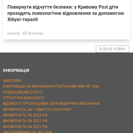
Повернути відчуття безпеки: у Кривому Розі діти
проходять психологічне відновлення за допомогою
Хібукі-терапії
Коментарі
05/08/26
БІЛЬШЕ НОВИН
ІНФОРМАЦІЯ
ЗАКУПІВЛІ
ІНФОРМАЦІЯ НА ВИКОНАННЯ ПОСТАНОВИ КМУ № 1266
РЕДАКЦІЙНИЙ СТАТУТ
СТРУКТУРА ВЛАСНОСТІ
ВІДОМОСТІ ПРО КІНЦЕВИХ БЕНЕФІЦІАРНИХ ВЛАСНИКІВ
ФІНЗВІТНІСТЬ ЗА 1 КВАРТАЛ 2024 РОКУ
ФІНЗВІТНІСТЬ ЗА 2023 РІК
ФІНЗВІТНІСТЬ ЗА 2022 РІК
ФІНЗВІТНІСТЬ ЗА 2021 РІК
ЗВІТ КЕРІВНИКА ЗА 2021 РІК