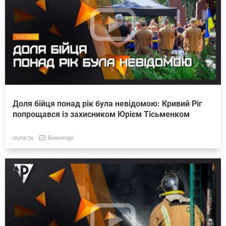
Доля бійця понад рік була невідомою: Кривий Ріг
попрощався із захисником Юрієм Тісьменком
Коментарі
06/08/26