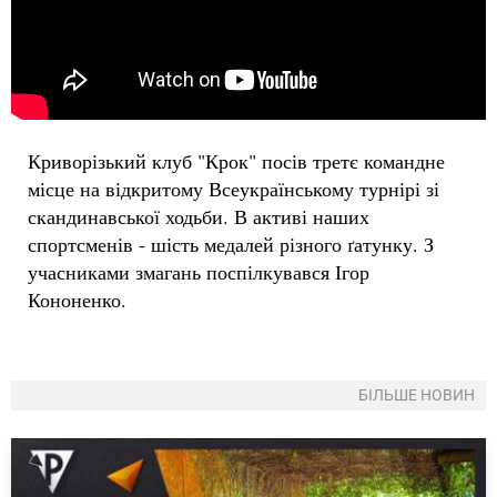
Криворізький клуб "Крок" посів третє командне
місце на відкритому Всеукраїнському турнірі зі
скандинавської ходьби. В активі наших
спортсменів - шість медалей різного ґатунку. З
учасниками змагань поспілкувався Ігор
Кононенко.
БІЛЬШЕ НОВИН