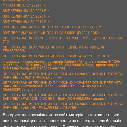
ФІНЗВІТНІСТЬ ЗА 2021 РІК
ЗВІТ КЕРІВНИКА ЗА 2021 РІК
ЗВІТ КЕРІВНИКА ЗА 2020 РІК
ЗВІТ КЕРІВНИКА ЗА 2019 РІК
ЗВІТ ПРО ВИКОНАННЯ ФІНПЛАНУ ЗА 1 КВАРТАЛ 2021 РОКУ
ЗВІТ ПРО ВИКОНАННЯ ФІНПЛАНУ ЗА 6 МІСЯЦІВ 2021 РОКУ
ОБҐРУНТУВАННЯ ЗАКУПІВЛІ 2025 ЕЛЕКТРОЕНЕРГІЇ ЗГІДНО ПОСТАНОВИ
710
ОБҐРУНТУВАННЯ ХАРАКТЕРИСТИК ПРЕДМЕТА ПАЛИВО ДЛЯ
ГЕНЕРАТОРІВ
ОБҐРУНТУВАННЯ ХАРАКТЕРИСТИК ПРЕДМЕТА ЗАКУПІВЛІ "ППМ"
Інформація на виконання постанови Кабінету Міністрів України № 1266
від 16 грудня 2020 року ДК 021:2015 - 09320000-8 Пара, гаряча вода та
пов’язана продукція (теплова енергія)
ОБҐРУНТУВАННЯ ТЕХНІЧНИХ ТА ЯКІСНИХ ХАРАКТЕРИСТИК ПРЕДМЕТА
ЗАКУПІВЛІ «ЕЛЕКТРИЧНА ЕНЕРГІЯ»
ОБҐРУНТУВАННЯ ТЕХНІЧНИХ ТА ЯКІСНИХ ХАРАКТЕРИСТИК ПРЕДМЕТА
ЗАКУПІВЛІ «Фотоапарат Canon R6 Mark II Kit RF 24-105 f/4.0 L IS
(5666C029) /аналог»
ОБҐРУНТУВАННЯ ТЕХНІЧНИХ ТА ЯКІСНИХ ХАРАКТЕРИСТИК ПРЕДМЕТА
ЗАКУПІВЛІ «PANASONIC DC-GH5 II Body (DC-GH5M2EE) / аналог»
ОБҐРУНТУВАННЯ ТЕХНІЧНИХ ТА ЯКІСНИХ ХАРАКТЕРИСТИК ПРЕДМЕТА
ЗАКУПІВЛІ «БЕНЗИН - 95 (ДЛЯ ГЕНЕРАТОРІВ)»
Використання розміщених на сайті матеріалів можливе тільки
шляхом розміщення гіперпосилання на першоджерело без змін
змісту матеріалів та скорочень. Порушення авторських прав