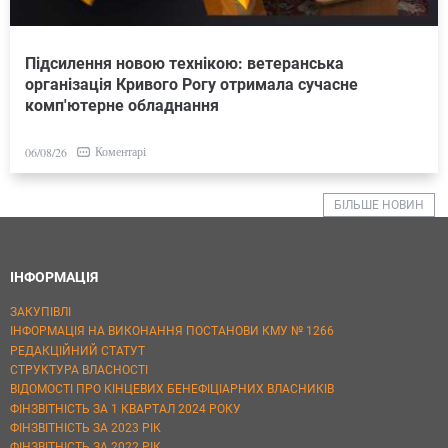
Підсилення новою технікою: ветеранська
організація Кривого Рогу отримала сучасне
комп'ютерне обладнання
Коментарі
06/08/26
БІЛЬШЕ НОВИН
ІНФОРМАЦІЯ
ЗАКУПІВЛІ
ІНФОРМАЦІЯ НА ВИКОНАННЯ ПОСТАНОВИ КМУ № 1266
РЕДАКЦІЙНИЙ СТАТУТ
СТРУКТУРА ВЛАСНОСТІ
ВІДОМОСТІ ПРО КІНЦЕВИХ БЕНЕФІЦІАРНИХ ВЛАСНИКІВ
ФІНЗВІТНІСТЬ ЗА 1 КВАРТАЛ 2024 РОКУ
ФІНЗВІТНІСТЬ ЗА 2023 РІК
ФІНЗВІТНІСТЬ ЗА 2022 РІК