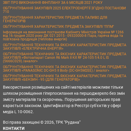
ЗВІТ ПРО ВИКОНАННЯ ФІНПЛАНУ ЗА 6 МІСЯЦІВ 2021 РОКУ
ОБҐРУНТУВАННЯ ЗАКУПІВЛІ 2025 ЕЛЕКТРОЕНЕРГІЇ ЗГІДНО ПОСТАНОВИ
710
ОБҐРУНТУВАННЯ ХАРАКТЕРИСТИК ПРЕДМЕТА ПАЛИВО ДЛЯ
ГЕНЕРАТОРІВ
ОБҐРУНТУВАННЯ ХАРАКТЕРИСТИК ПРЕДМЕТА ЗАКУПІВЛІ "ППМ"
Інформація на виконання постанови Кабінету Міністрів України № 1266
від 16 грудня 2020 року ДК 021:2015 - 09320000-8 Пара, гаряча вода та
пов’язана продукція (теплова енергія)
ОБҐРУНТУВАННЯ ТЕХНІЧНИХ ТА ЯКІСНИХ ХАРАКТЕРИСТИК ПРЕДМЕТА
ЗАКУПІВЛІ «ЕЛЕКТРИЧНА ЕНЕРГІЯ»
ОБҐРУНТУВАННЯ ТЕХНІЧНИХ ТА ЯКІСНИХ ХАРАКТЕРИСТИК ПРЕДМЕТА
ЗАКУПІВЛІ «Фотоапарат Canon R6 Mark II Kit RF 24-105 f/4.0 L IS
(5666C029) /аналог»
ОБҐРУНТУВАННЯ ТЕХНІЧНИХ ТА ЯКІСНИХ ХАРАКТЕРИСТИК ПРЕДМЕТА
ЗАКУПІВЛІ «PANASONIC DC-GH5 II Body (DC-GH5M2EE) / аналог»
ОБҐРУНТУВАННЯ ТЕХНІЧНИХ ТА ЯКІСНИХ ХАРАКТЕРИСТИК ПРЕДМЕТА
ЗАКУПІВЛІ «БЕНЗИН - 95 (ДЛЯ ГЕНЕРАТОРІВ)»
Використання розміщених на сайті матеріалів можливе тільки
шляхом розміщення гіперпосилання на першоджерело без змін
змісту матеріалів та скорочень. Порушення авторських прав
карається законом. Ідентифікатор в Реєстрі суб'єктів у сфері
медіа L 10-0062.
Всі права захищені © 2026, ТРК "Рудана"
КОНТАКТИ