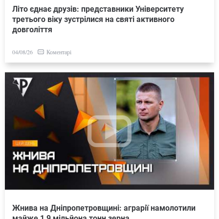
Літо єднає друзів: представники Університету
третього віку зустрілися на святі активного
довголіття
Коментарі
04/08/26
Жнива на Дніпропетровщині: аграрії намолотили
майже 1,9 мільйона тонн зерна