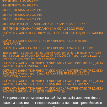
ФІНЗВІТНІСТЬ ЗА 2022 РІК
ФІНЗВІТНІСТЬ ЗА 2021 РІК
ЗВІТ КЕРІВНИКА ЗА 2021 РІК
ЗВІТ КЕРІВНИКА ЗА 2020 РІК
ЗВІТ КЕРІВНИКА ЗА 2019 РІК
ЗВІТ ПРО ВИКОНАННЯ ФІНПЛАНУ ЗА 1 КВАРТАЛ 2021 РОКУ
ЗВІТ ПРО ВИКОНАННЯ ФІНПЛАНУ ЗА 6 МІСЯЦІВ 2021 РОКУ
ОБҐРУНТУВАННЯ ЗАКУПІВЛІ 2025 ЕЛЕКТРОЕНЕРГІЇ ЗГІДНО ПОСТАНОВИ
710
ОБҐРУНТУВАННЯ ХАРАКТЕРИСТИК ПРЕДМЕТА ПАЛИВО ДЛЯ
ГЕНЕРАТОРІВ
ОБҐРУНТУВАННЯ ХАРАКТЕРИСТИК ПРЕДМЕТА ЗАКУПІВЛІ "ППМ"
Інформація на виконання постанови Кабінету Міністрів України № 1266
від 16 грудня 2020 року ДК 021:2015 - 09320000-8 Пара, гаряча вода та
пов’язана продукція (теплова енергія)
ОБҐРУНТУВАННЯ ТЕХНІЧНИХ ТА ЯКІСНИХ ХАРАКТЕРИСТИК ПРЕДМЕТА
ЗАКУПІВЛІ «ЕЛЕКТРИЧНА ЕНЕРГІЯ»
ОБҐРУНТУВАННЯ ТЕХНІЧНИХ ТА ЯКІСНИХ ХАРАКТЕРИСТИК ПРЕДМЕТА
ЗАКУПІВЛІ «Фотоапарат Canon R6 Mark II Kit RF 24-105 f/4.0 L IS
(5666C029) /аналог»
ОБҐРУНТУВАННЯ ТЕХНІЧНИХ ТА ЯКІСНИХ ХАРАКТЕРИСТИК ПРЕДМЕТА
ЗАКУПІВЛІ «PANASONIC DC-GH5 II Body (DC-GH5M2EE) / аналог»
ОБҐРУНТУВАННЯ ТЕХНІЧНИХ ТА ЯКІСНИХ ХАРАКТЕРИСТИК ПРЕДМЕТА
ЗАКУПІВЛІ «БЕНЗИН - 95 (ДЛЯ ГЕНЕРАТОРІВ)»
Використання розміщених на сайті матеріалів можливе тільки
шляхом розміщення гіперпосилання на першоджерело без змін