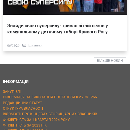
Знайди свою суперсилу: триває літній сезон у
комунальному дитячому таборі Кривого Рогу
Коментарі
06/08/26
БІЛЬШЕ НОВИН
ІНФОРМАЦІЯ
ЗАКУПІВЛІ
ІНФОРМАЦІЯ НА ВИКОНАННЯ ПОСТАНОВИ КМУ № 1266
РЕДАКЦІЙНИЙ СТАТУТ
СТРУКТУРА ВЛАСНОСТІ
ВІДОМОСТІ ПРО КІНЦЕВИХ БЕНЕФІЦІАРНИХ ВЛАСНИКІВ
ФІНЗВІТНІСТЬ ЗА 1 КВАРТАЛ 2024 РОКУ
ФІНЗВІТНІСТЬ ЗА 2023 РІК