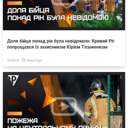
Доля бійця понад рік була невідомою: Кривий Ріг
попрощався із захисником Юрієм Тісьменком
Коментарі
06/08/26