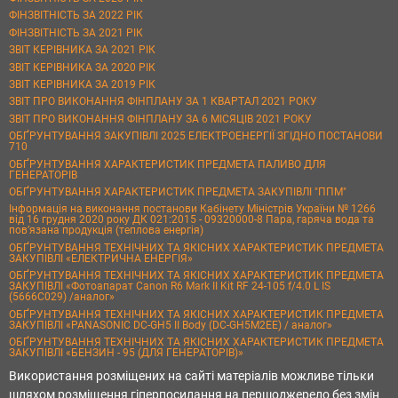
ФІНЗВІТНІСТЬ ЗА 2022 РІК
ФІНЗВІТНІСТЬ ЗА 2021 РІК
ЗВІТ КЕРІВНИКА ЗА 2021 РІК
ЗВІТ КЕРІВНИКА ЗА 2020 РІК
ЗВІТ КЕРІВНИКА ЗА 2019 РІК
ЗВІТ ПРО ВИКОНАННЯ ФІНПЛАНУ ЗА 1 КВАРТАЛ 2021 РОКУ
ЗВІТ ПРО ВИКОНАННЯ ФІНПЛАНУ ЗА 6 МІСЯЦІВ 2021 РОКУ
ОБҐРУНТУВАННЯ ЗАКУПІВЛІ 2025 ЕЛЕКТРОЕНЕРГІЇ ЗГІДНО ПОСТАНОВИ
710
ОБҐРУНТУВАННЯ ХАРАКТЕРИСТИК ПРЕДМЕТА ПАЛИВО ДЛЯ
ГЕНЕРАТОРІВ
ОБҐРУНТУВАННЯ ХАРАКТЕРИСТИК ПРЕДМЕТА ЗАКУПІВЛІ "ППМ"
Інформація на виконання постанови Кабінету Міністрів України № 1266
від 16 грудня 2020 року ДК 021:2015 - 09320000-8 Пара, гаряча вода та
пов’язана продукція (теплова енергія)
ОБҐРУНТУВАННЯ ТЕХНІЧНИХ ТА ЯКІСНИХ ХАРАКТЕРИСТИК ПРЕДМЕТА
ЗАКУПІВЛІ «ЕЛЕКТРИЧНА ЕНЕРГІЯ»
ОБҐРУНТУВАННЯ ТЕХНІЧНИХ ТА ЯКІСНИХ ХАРАКТЕРИСТИК ПРЕДМЕТА
ЗАКУПІВЛІ «Фотоапарат Canon R6 Mark II Kit RF 24-105 f/4.0 L IS
(5666C029) /аналог»
ОБҐРУНТУВАННЯ ТЕХНІЧНИХ ТА ЯКІСНИХ ХАРАКТЕРИСТИК ПРЕДМЕТА
ЗАКУПІВЛІ «PANASONIC DC-GH5 II Body (DC-GH5M2EE) / аналог»
ОБҐРУНТУВАННЯ ТЕХНІЧНИХ ТА ЯКІСНИХ ХАРАКТЕРИСТИК ПРЕДМЕТА
ЗАКУПІВЛІ «БЕНЗИН - 95 (ДЛЯ ГЕНЕРАТОРІВ)»
Використання розміщених на сайті матеріалів можливе тільки
шляхом розміщення гіперпосилання на першоджерело без змін