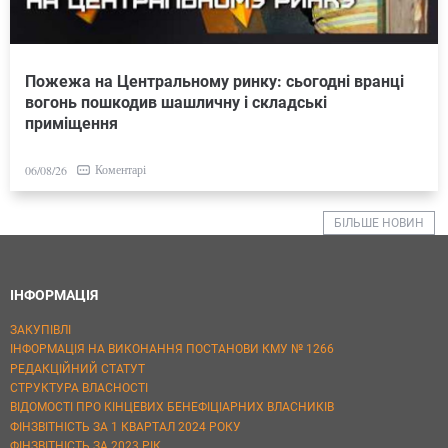
Пожежа на Центральному ринку: сьогодні вранці
вогонь пошкодив шашличну і складські
приміщення
Коментарі
06/08/26
БІЛЬШЕ НОВИН
ІНФОРМАЦІЯ
ЗАКУПІВЛІ
ІНФОРМАЦІЯ НА ВИКОНАННЯ ПОСТАНОВИ КМУ № 1266
РЕДАКЦІЙНИЙ СТАТУТ
СТРУКТУРА ВЛАСНОСТІ
ВІДОМОСТІ ПРО КІНЦЕВИХ БЕНЕФІЦІАРНИХ ВЛАСНИКІВ
ФІНЗВІТНІСТЬ ЗА 1 КВАРТАЛ 2024 РОКУ
ФІНЗВІТНІСТЬ ЗА 2023 РІК