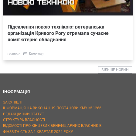
Підсилення новою технікою: ветеранська
організація Кривого Рогу отримала сучасне
комп'ютерне обладнання
Коментарі
06/08/26
БІЛЬШЕ НОВИН
ІНФОРМАЦІЯ
ЗАКУПІВЛІ
ІНФОРМАЦІЯ НА ВИКОНАННЯ ПОСТАНОВИ КМУ № 1266
РЕДАКЦІЙНИЙ СТАТУТ
СТРУКТУРА ВЛАСНОСТІ
ВІДОМОСТІ ПРО КІНЦЕВИХ БЕНЕФІЦІАРНИХ ВЛАСНИКІВ
ФІНЗВІТНІСТЬ ЗА 1 КВАРТАЛ 2024 РОКУ