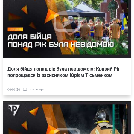
Доля бійця понад рік була невідомою: Кривий Ріг
попрощався із захисником Юрієм Тісьменком
Коментарі
06/08/26