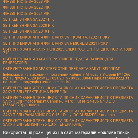
ФІНЗВІТНІСТЬ ЗА 2023 РІК
ФІНЗВІТНІСТЬ ЗА 2022 РІК
ФІНЗВІТНІСТЬ ЗА 2021 РІК
ЗВІТ КЕРІВНИКА ЗА 2021 РІК
ЗВІТ КЕРІВНИКА ЗА 2020 РІК
ЗВІТ КЕРІВНИКА ЗА 2019 РІК
ЗВІТ ПРО ВИКОНАННЯ ФІНПЛАНУ ЗА 1 КВАРТАЛ 2021 РОКУ
ЗВІТ ПРО ВИКОНАННЯ ФІНПЛАНУ ЗА 6 МІСЯЦІВ 2021 РОКУ
ОБҐРУНТУВАННЯ ЗАКУПІВЛІ 2025 ЕЛЕКТРОЕНЕРГІЇ ЗГІДНО ПОСТАНОВИ
710
ОБҐРУНТУВАННЯ ХАРАКТЕРИСТИК ПРЕДМЕТА ПАЛИВО ДЛЯ
ГЕНЕРАТОРІВ
ОБҐРУНТУВАННЯ ХАРАКТЕРИСТИК ПРЕДМЕТА ЗАКУПІВЛІ "ППМ"
Інформація на виконання постанови Кабінету Міністрів України № 1266
від 16 грудня 2020 року ДК 021:2015 - 09320000-8 Пара, гаряча вода та
пов’язана продукція (теплова енергія)
ОБҐРУНТУВАННЯ ТЕХНІЧНИХ ТА ЯКІСНИХ ХАРАКТЕРИСТИК ПРЕДМЕТА
ЗАКУПІВЛІ «ЕЛЕКТРИЧНА ЕНЕРГІЯ»
ОБҐРУНТУВАННЯ ТЕХНІЧНИХ ТА ЯКІСНИХ ХАРАКТЕРИСТИК ПРЕДМЕТА
ЗАКУПІВЛІ «Фотоапарат Canon R6 Mark II Kit RF 24-105 f/4.0 L IS
(5666C029) /аналог»
ОБҐРУНТУВАННЯ ТЕХНІЧНИХ ТА ЯКІСНИХ ХАРАКТЕРИСТИК ПРЕДМЕТА
ЗАКУПІВЛІ «PANASONIC DC-GH5 II Body (DC-GH5M2EE) / аналог»
ОБҐРУНТУВАННЯ ТЕХНІЧНИХ ТА ЯКІСНИХ ХАРАКТЕРИСТИК ПРЕДМЕТА
ЗАКУПІВЛІ «БЕНЗИН - 95 (ДЛЯ ГЕНЕРАТОРІВ)»
Використання розміщених на сайті матеріалів можливе тільки