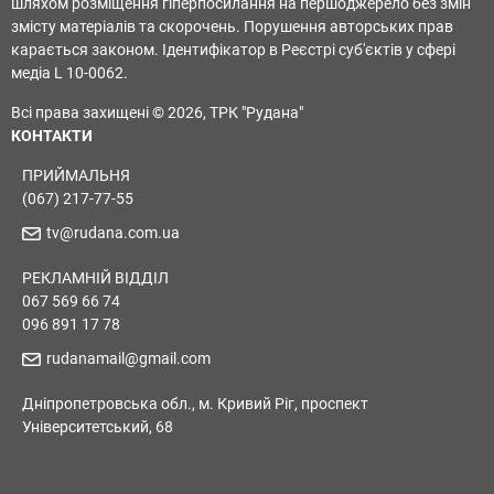
шляхом розміщення гіперпосилання на першоджерело без змін
змісту матеріалів та скорочень. Порушення авторських прав
карається законом. Ідентифікатор в Реєстрі суб'єктів у сфері
медіа L 10-0062.
Всі права захищені © 2026, ТРК "Рудана"
КОНТАКТИ
ПРИЙМАЛЬНЯ
(067) 217-77-55
tv@rudana.com.ua
РЕКЛАМНІЙ ВІДДІЛ
067 569 66 74
096 891 17 78
rudanamail@gmail.com
Дніпропетровська обл., м. Кривий Ріг, проспект
Університетський, 68