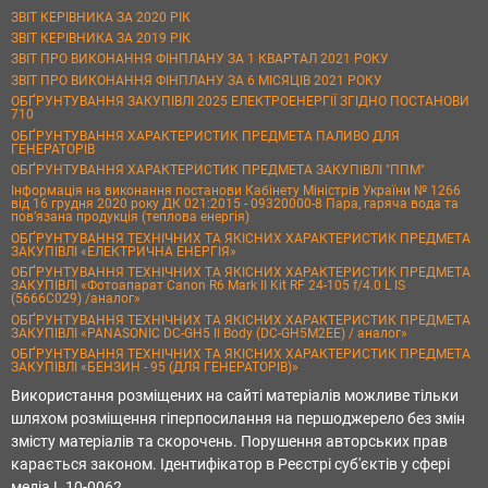
ЗВІТ КЕРІВНИКА ЗА 2020 РІК
ЗВІТ КЕРІВНИКА ЗА 2019 РІК
ЗВІТ ПРО ВИКОНАННЯ ФІНПЛАНУ ЗА 1 КВАРТАЛ 2021 РОКУ
ЗВІТ ПРО ВИКОНАННЯ ФІНПЛАНУ ЗА 6 МІСЯЦІВ 2021 РОКУ
ОБҐРУНТУВАННЯ ЗАКУПІВЛІ 2025 ЕЛЕКТРОЕНЕРГІЇ ЗГІДНО ПОСТАНОВИ
710
ОБҐРУНТУВАННЯ ХАРАКТЕРИСТИК ПРЕДМЕТА ПАЛИВО ДЛЯ
ГЕНЕРАТОРІВ
ОБҐРУНТУВАННЯ ХАРАКТЕРИСТИК ПРЕДМЕТА ЗАКУПІВЛІ "ППМ"
Інформація на виконання постанови Кабінету Міністрів України № 1266
від 16 грудня 2020 року ДК 021:2015 - 09320000-8 Пара, гаряча вода та
пов’язана продукція (теплова енергія)
ОБҐРУНТУВАННЯ ТЕХНІЧНИХ ТА ЯКІСНИХ ХАРАКТЕРИСТИК ПРЕДМЕТА
ЗАКУПІВЛІ «ЕЛЕКТРИЧНА ЕНЕРГІЯ»
ОБҐРУНТУВАННЯ ТЕХНІЧНИХ ТА ЯКІСНИХ ХАРАКТЕРИСТИК ПРЕДМЕТА
ЗАКУПІВЛІ «Фотоапарат Canon R6 Mark II Kit RF 24-105 f/4.0 L IS
(5666C029) /аналог»
ОБҐРУНТУВАННЯ ТЕХНІЧНИХ ТА ЯКІСНИХ ХАРАКТЕРИСТИК ПРЕДМЕТА
ЗАКУПІВЛІ «PANASONIC DC-GH5 II Body (DC-GH5M2EE) / аналог»
ОБҐРУНТУВАННЯ ТЕХНІЧНИХ ТА ЯКІСНИХ ХАРАКТЕРИСТИК ПРЕДМЕТА
ЗАКУПІВЛІ «БЕНЗИН - 95 (ДЛЯ ГЕНЕРАТОРІВ)»
Використання розміщених на сайті матеріалів можливе тільки
шляхом розміщення гіперпосилання на першоджерело без змін
змісту матеріалів та скорочень. Порушення авторських прав
карається законом. Ідентифікатор в Реєстрі суб'єктів у сфері
медіа L 10-0062.