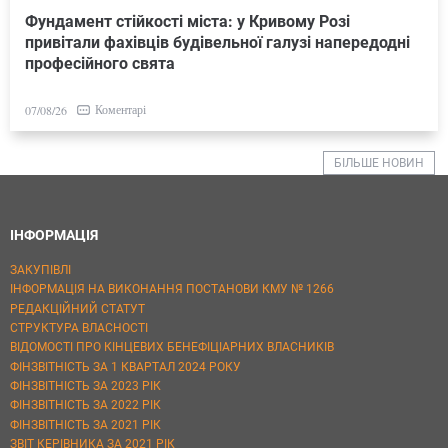
Фундамент стійкості міста: у Кривому Розі
привітали фахівців будівельної галузі напередодні
професійного свята
Коментарі
07/08/26
БІЛЬШЕ НОВИН
ІНФОРМАЦІЯ
ЗАКУПІВЛІ
ІНФОРМАЦІЯ НА ВИКОНАННЯ ПОСТАНОВИ КМУ № 1266
РЕДАКЦІЙНИЙ СТАТУТ
СТРУКТУРА ВЛАСНОСТІ
ВІДОМОСТІ ПРО КІНЦЕВИХ БЕНЕФІЦІАРНИХ ВЛАСНИКІВ
ФІНЗВІТНІСТЬ ЗА 1 КВАРТАЛ 2024 РОКУ
ФІНЗВІТНІСТЬ ЗА 2023 РІК
ФІНЗВІТНІСТЬ ЗА 2022 РІК
ФІНЗВІТНІСТЬ ЗА 2021 РІК
ЗВІТ КЕРІВНИКА ЗА 2021 РІК