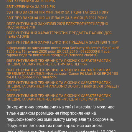
ЗВІТ КЕРІВНИКА ЗА 2020 РІК
ЗВІТ КЕРІВНИКА ЗА 2019 РІК
ЗВІТ ПРО ВИКОНАННЯ ФІНПЛАНУ ЗА 1 КВАРТАЛ 2021 РОКУ
ЗВІТ ПРО ВИКОНАННЯ ФІНПЛАНУ ЗА 6 МІСЯЦІВ 2021 РОКУ
ОБҐРУНТУВАННЯ ЗАКУПІВЛІ 2025 ЕЛЕКТРОЕНЕРГІЇ ЗГІДНО
ПОСТАНОВИ 710
ОБҐРУНТУВАННЯ ХАРАКТЕРИСТИК ПРЕДМЕТА ПАЛИВО ДЛЯ
ГЕНЕРАТОРІВ
ОБҐРУНТУВАННЯ ХАРАКТЕРИСТИК ПРЕДМЕТА ЗАКУПІВЛІ "ППМ"
Інформація на виконання постанови Кабінету Міністрів України №
1266 від 16 грудня 2020 року ДК 021:2015 - 09320000-8 Пара,
гаряча вода та пов’язана продукція (теплова енергія)
ОБҐРУНТУВАННЯ ТЕХНІЧНИХ ТА ЯКІСНИХ ХАРАКТЕРИСТИК
ПРЕДМЕТА ЗАКУПІВЛІ «ЕЛЕКТРИЧНА ЕНЕРГІЯ»
ОБҐРУНТУВАННЯ ТЕХНІЧНИХ ТА ЯКІСНИХ ХАРАКТЕРИСТИК
ПРЕДМЕТА ЗАКУПІВЛІ «Фотоапарат Canon R6 Mark II Kit RF 24-105
f/4.0 L IS (5666C029) /аналог»
ОБҐРУНТУВАННЯ ТЕХНІЧНИХ ТА ЯКІСНИХ ХАРАКТЕРИСТИК
ПРЕДМЕТА ЗАКУПІВЛІ «PANASONIC DC-GH5 II Body (DC-GH5M2EE) /
аналог»
ОБҐРУНТУВАННЯ ТЕХНІЧНИХ ТА ЯКІСНИХ ХАРАКТЕРИСТИК
ПРЕДМЕТА ЗАКУПІВЛІ «БЕНЗИН - 95 (ДЛЯ ГЕНЕРАТОРІВ)»
Використання розміщених на сайті матеріалів можливе
тільки шляхом розміщення гіперпосилання на
першоджерело без змін змісту матеріалів та скорочень.
Порушення авторських прав карається законом.
Ідентифікатор в Реєстрі суб'єктів у сфері медіа L 10-0062.