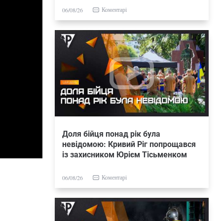
Коментарі
06/08/26
Доля бійця понад рік була
невідомою: Кривий Ріг попрощався
із захисником Юрієм Тісьменком
Коментарі
06/08/26