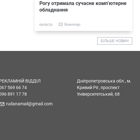
Рогу отримала сучасне комп'ютерне
обладнання
Коментарі
06/08/26
БІЛЬШЕ НОВИН
РЕКЛАМНІЙ ВІДДІЛ
Дніпропетровська обл., м.
067 569 66 74
Кривий Ріг, проспект
096 891 17 78
Університетський, 68
rudanamail@gmail.com