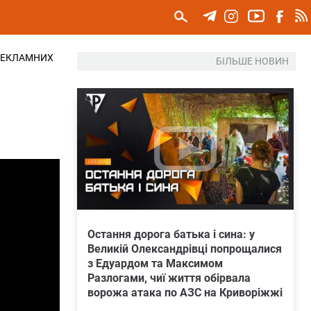
 РЕКЛАМНИХ
БІЛЬШЕ НОВИН
Остання дорога батька і сина: у
Великій Олександрівці попрощалися
з Едуардом та Максимом
Разлогами, чиї життя обірвала
ворожа атака по АЗС на Криворіжжі